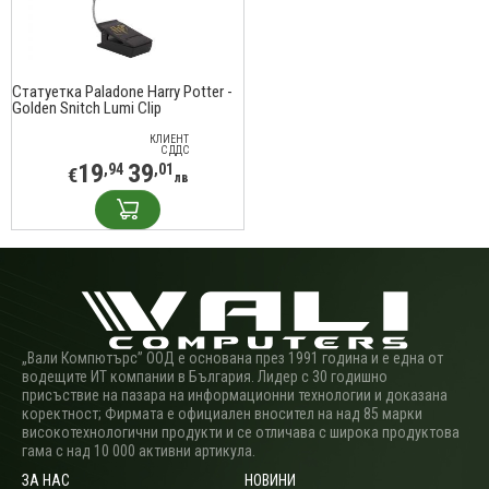
Статуетка Paladone Harry Potter -
Golden Snitch Lumi Clip
КЛИЕНТ
С ДДС
19
39
,94
,01
€
лв
„Вали Компютърс” ООД е основана през 1991 година и е една от
водещите ИТ компании в България. Лидер с 30 годишно
присъствие на пазара на информационни технологии и доказана
коректност; Фирмата е официален вносител на над 85 марки
високотехнологични продукти и се отличава с широка продуктова
гама с над 10 000 активни артикула.
ЗА НАС
НОВИНИ