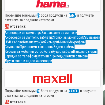
Поръчайте минимум
броя продукти на
и получете
35
HAMA
отстъпка за следните категории:
5%
отстъпка:
Аксесоари за компютри
Захранвания за лаптопи
Аксесоари за лаптопи/таблети
Стойки за монитори
USB памети
USB хъбове
Клавиатури
Уеб камери
Мишки
Микрофони
Слушалки
Преносими тонколони
Видео кабели
Кабели за мобилни устройства
Аудио кабели
Външни батерии
Зарядни за телефони
Стативи /Триподи/
Селфи стикове
Други фото и видео аксесоари
Поръчайте минимум
броя продукти на
и получете
30
MAXELL
отстъпки за следните категории:
8%
отстъпка: