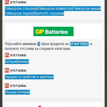
5%
отстъпка:
Геймърски слушалки
Геймърски клавиатури
Геймърски мишки
Геймърски падове
Bluetooth слушалки
Поръчайте минимум
броя продукти на
и
12
GP BATTERIES
получете отстъпки за следните категории:
8%
отстъпка:
Батерии
Фенери
6%
отстъпка:
Зарядни устройства и адаптери
5%
отстъпка:
Външни батерии