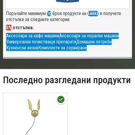
Поръчайте минимум
броя продукти на
и получете
10
XAVAX
отстъпка за следните категории:
5%
отстъпка:
Аксесоари за кафе машини
Аксесоари за перални машини
Универсални почистващи препарати
Домашни потреби
Кухненски везни
Комплекти за сервиране
Последно разгледани продукти