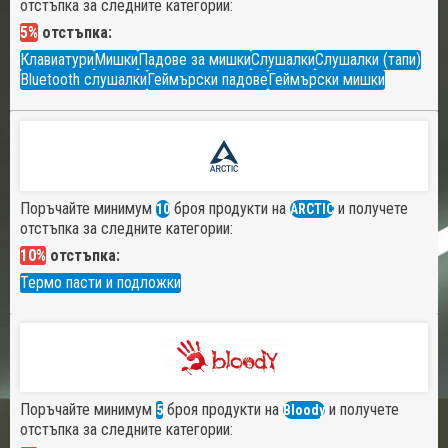
отстъпка за следните категории:
5%
отстъпка:
Клавиатури
Мишки
Падове за мишки
Слушалки
Слушалки (тапи)
Bluetooth слушалки
Геймърски падове
Геймърски мишки
Поръчайте минимум
броя продукти на
и получете
10
ARCTIC
отстъпка за следните категории:
10%
отстъпка:
Термо пасти и подложки
Поръчайте минимум
броя продукти на
и получете
5
Bloody
отстъпка за следните категории: