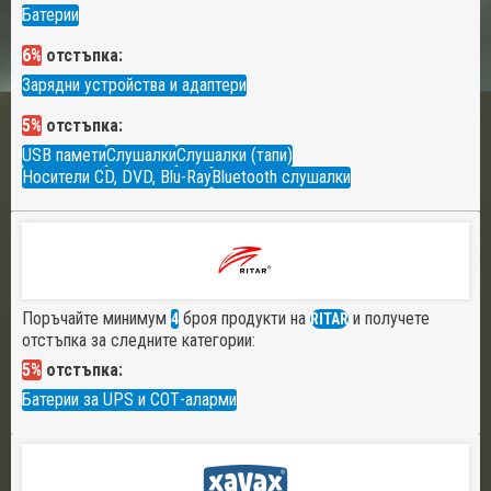
Батерии
6%
отстъпка:
Зарядни устройства и адаптери
5%
отстъпка:
USB памети
Слушалки
Слушалки (тапи)
Носители CD, DVD, Blu-Ray
Bluetooth слушалки
Поръчайте минимум
броя продукти на
и получете
4
RITAR
отстъпка за следните категории:
5%
отстъпка:
Батерии за UPS и СОТ-аларми