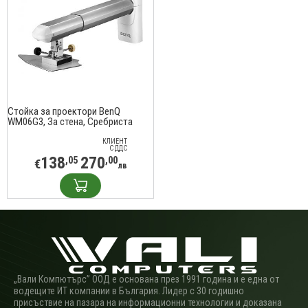
Стойка за проектори BenQ
WM06G3, За стена, Сребриста
КЛИЕНТ
С ДДС
138
270
,05
,00
€
лв
„Вали Компютърс” ООД е основана през 1991 година и е една от
водещите ИТ компании в България. Лидер с 30 годишно
присъствие на пазара на информационни технологии и доказана