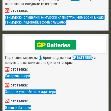
отстъпка за следните категории:
5%
отстъпка:
Геймърски слушалки
Геймърски клавиатури
Геймърски мишки
Геймърски падове
Bluetooth слушалки
Поръчайте минимум
броя продукти на
и
12
GP BATTERIES
получете отстъпки за следните категории:
8%
отстъпка:
Батерии
Фенери
6%
отстъпка:
Зарядни устройства и адаптери
5%
отстъпка:
Външни батерии