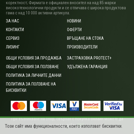
коректност; Фирмата е официален вносител на над 85 марки
високотехнологични продукти и се отличава с широка продуктова
гама с над 10 000 активни артикула.
ЗА НАС
НОВИНИ
КОНТАКТИ
ОФЕРТИ
СЕРВИЗ
ВРЪЩАНЕ НА СТОКА
ЛИЗИНГ
ПРОИЗВОДИТЕЛИ
ОБЩИ УСЛОВИЯ ЗА ПРОДАЖБА
ЗАСТРАХОВКА PROTECT+
ОБЩИ УСЛОВИЯ ЗА ПОЛЗВАНЕ
УДЪЛЖЕНА ГАРАНЦИЯ
ПОЛИТИКА ЗА ЛИЧНИТЕ ДАННИ
ПОЛИТИКА ЗА ПОЛЗВАНЕ НА
БИСКВИТКИ
При възникване на спор, свързан с покупка онлайн можете да
ползвате сайта
ОРС
.
Този сайт има функционалности, които използват бисквитки.