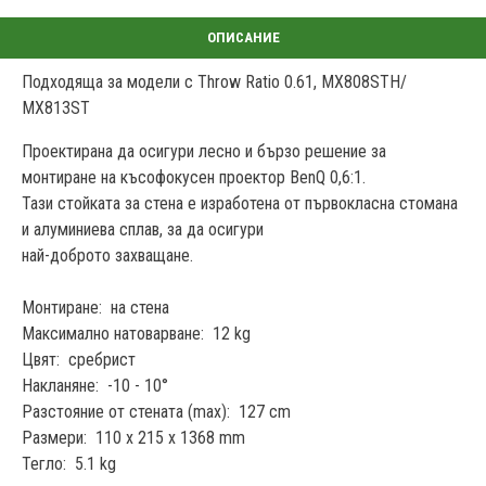
Подходяща за модели с Throw Ratio 0.61, MX808STH/
MX813ST
Проектирана да осигури лесно и бързо решение за
монтиране на късофокусен проектор BenQ 0,6:1.
Тази стойката за стена е изработена от първокласна стомана
и алуминиева сплав, за да осигури
най-доброто захващане.
Монтиране: на стена
Максимално натоварване: 12 kg
Цвят: сребрист
Накланяне: -10 - 10°
Разстояние от стената (max): 127 cm
Размери: 110 x 215 x 1368 mm
Тегло: 5.1 kg