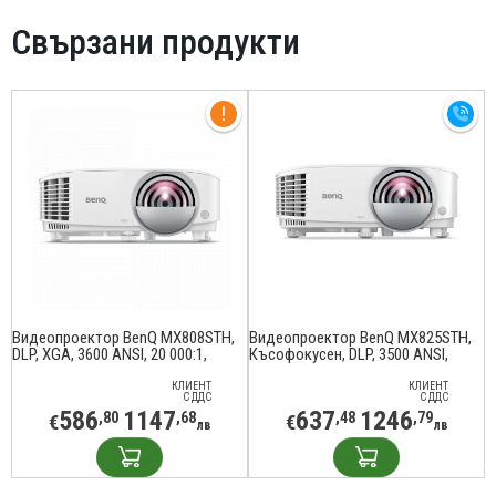
Свързани продукти
Видеопроектор BenQ MX808STH,
Видеопроектор BenQ MX825STH,
DLP, XGA, 3600 ANSI, 20 000:1,
Късофокусен, DLP, 3500 ANSI,
Късофокусен, бял
Черен
КЛИЕНТ
КЛИЕНТ
С ДДС
С ДДС
586
1147
637
1246
,80
,68
,48
,79
€
€
лв
лв