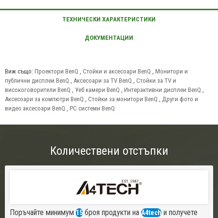
Виж също:
Проектори BenQ
,
Стойки и аксесоари BenQ
,
Монитори и
публични дисплеи BenQ
,
Аксесоари за TV BenQ
,
Стойки за TV и
високоговорители BenQ
,
Уеб камери BenQ
,
Интерактивни дисплеи BenQ
,
Аксесоари за компютри BenQ
,
Стойки за монитори BenQ
,
Други фото и
видео аксесоари BenQ
,
PC системи BenQ
Количествени отстъпки
Поръчайте минимум
броя продукти на
и получете
15
A4tech