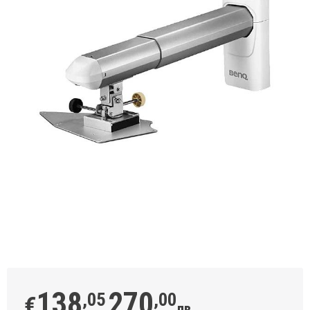
138
270
,05
,00
€
лв