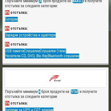
Поръчайте минимум
броя продукти на
и получете
30
MAXELL
отстъпки за следните категории:
8%
отстъпка:
Батерии
6%
отстъпка:
Зарядни устройства и адаптери
5%
отстъпка:
USB памети
Слушалки
Слушалки (тапи)
Носители CD, DVD, Blu-Ray
Bluetooth слушалки
Поръчайте минимум
броя продукти на
и получете
4
RITAR
отстъпка за следните категории:
5%
отстъпка:
Батерии за UPS и СОТ-аларми