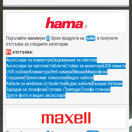
Поръчайте минимум
броя продукти на
и получете
35
HAMA
отстъпка за следните категории:
5%
отстъпка:
Аксесоари за компютри
Захранвания за лаптопи
Аксесоари за лаптопи/таблети
Стойки за монитори
USB памети
USB хъбове
Клавиатури
Уеб камери
Мишки
Микрофони
Слушалки
Преносими тонколони
Видео кабели
Кабели за мобилни устройства
Аудио кабели
Външни батерии
Зарядни за телефони
Стативи /Триподи/
Селфи стикове
Други фото и видео аксесоари