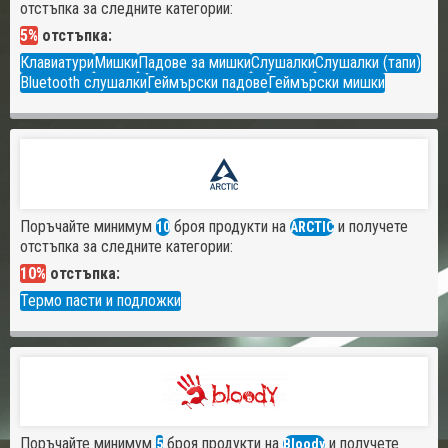
отстъпка за следните категории:
5%
отстъпка:
Клавиатури
Мишки
Падове за мишки
Слушалки
Слушалки (тапи)
Bluetooth слушалки
Геймърски падове
Геймърски мишки
Поръчайте минимум
броя продукти на
и получете
10
ARCTIC
отстъпка за следните категории:
10%
отстъпка:
Термо пасти и подложки
Поръчайте минимум
броя продукти на
и получете
5
Bloody