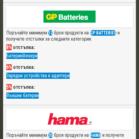
Поръчайте минимум
броя продукти на
и
12
GP BATTERIES
получете отстъпки за следните категории:
8%
отстъпка:
Батерии
Фенери
6%
отстъпка:
Зарядни устройства и адаптери
5%
отстъпка:
Външни батерии
Поръчайте минимум
броя продукти на
и получете
35
HAMA