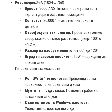
Резолюция:
XGA (1024 x 768)
Яркост:
3600 ANSI lumens – осигурява ясна
картина дори в осветени помещения
Контраст:
20,000:1 – за отчетлив текст и
детайли
Късофокусна технология:
Проектира голямо
изображение от късо разстояние (напр. 100" от
~1.2 м)
Размер на изображението:
От 60" до 120"
Вграден високоговорител:
10W – подходящ за
класни стаи
Интерактивни възможности
PointWrite™ технология:
Превръща всяка
повърхност в интерактивна дъска
Мултитъч поддръжка:
Позволява работа с
пръсти или стилуси
Съвместимост с Windows жестове:
Увеличаване, превъртане и др.