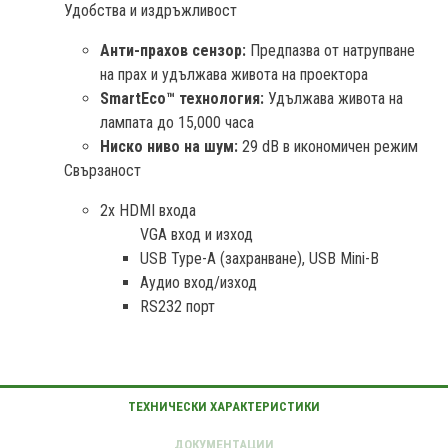
Удобства и издръжливост
Анти-прахов сензор:
Предпазва от натрупване
на прах и удължава живота на проектора
SmartEco™ технология:
Удължава живота на
лампата до 15,000 часа
Ниско ниво на шум:
29 dB в икономичен режим
Свързаност
2x HDMI входа
VGA вход и изход
USB Type-A (захранване), USB Mini-B
Аудио вход/изход
RS232 порт