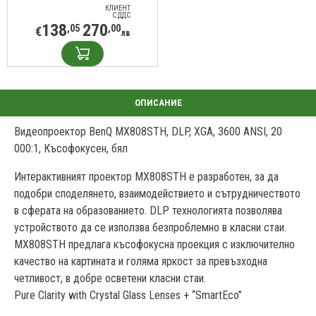
КЛИЕНТ
С ДДС
138
270
,05
,00
€
лв
Видеопроектор BenQ MX808STH, DLP, XGA, 3600 ANSI, 20
000:1, Късофокусен, бял
Интерактивният проектор MX808STH е разработен, за да
подобри споделянето, взаимодействието и сътрудничеството
в сферата на образованието. DLP технологията позволява
устройството да се използва безпроблемно в класни стаи.
MX808STH предлага късофокусна проекция с изключително
качество на картината и голяма яркост за превъзходна
четливост, в добре осветени класни стаи.
Pure Clarity with Crystal Glass Lenses + “SmartEco”