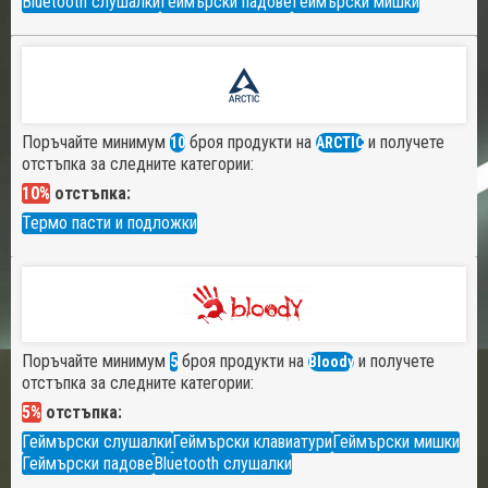
Bluetooth слушалки
Геймърски падове
Геймърски мишки
Поръчайте минимум
броя продукти на
и получете
10
ARCTIC
отстъпка за следните категории:
10%
отстъпка:
Термо пасти и подложки
Поръчайте минимум
броя продукти на
и получете
5
Bloody
отстъпка за следните категории:
5%
отстъпка:
Геймърски слушалки
Геймърски клавиатури
Геймърски мишки
Геймърски падове
Bluetooth слушалки