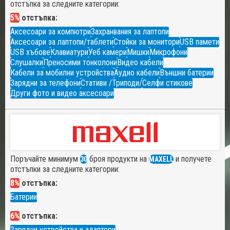
отстъпка за следните категории:
5%
отстъпка:
Аксесоари за компютри
Захранвания за лаптопи
Аксесоари за лаптопи/таблети
Стойки за монитори
USB памети
USB хъбове
Клавиатури
Уеб камери
Мишки
Микрофони
Слушалки
Преносими тонколони
Видео кабели
Кабели за мобилни устройства
Аудио кабели
Външни батерии
Зарядни за телефони
Стативи /Триподи/
Селфи стикове
Други фото и видео аксесоари
Поръчайте минимум
броя продукти на
и получете
30
MAXELL
отстъпки за следните категории:
8%
отстъпка:
Батерии
6%
отстъпка:
Зарядни устройства и адаптери