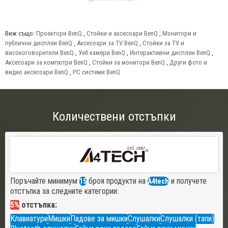
Виж също:
Проектори BenQ
,
Стойки и аксесоари BenQ
,
Монитори и
публични дисплеи BenQ
,
Аксесоари за TV BenQ
,
Стойки за TV и
високоговорители BenQ
,
Уеб камери BenQ
,
Интерактивни дисплеи BenQ
,
Аксесоари за компютри BenQ
,
Стойки за монитори BenQ
,
Други фото и
видео аксесоари BenQ
,
PC системи BenQ
Количествени отстъпки
Поръчайте минимум
броя продукти на
и получете
15
A4tech
отстъпка за следните категории:
5%
отстъпка:
Клавиатури
Мишки
Падове за мишки
Слушалки
Слушалки (тапи)