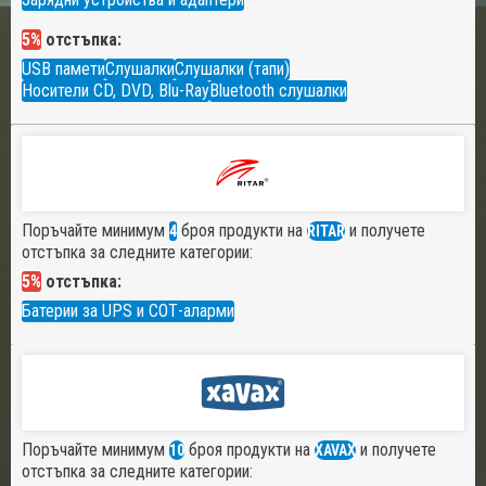
5%
отстъпка:
USB памети
Слушалки
Слушалки (тапи)
Носители CD, DVD, Blu-Ray
Bluetooth слушалки
Поръчайте минимум
броя продукти на
и получете
4
RITAR
отстъпка за следните категории:
5%
отстъпка:
Батерии за UPS и СОТ-аларми
Поръчайте минимум
броя продукти на
и получете
10
XAVAX
отстъпка за следните категории: