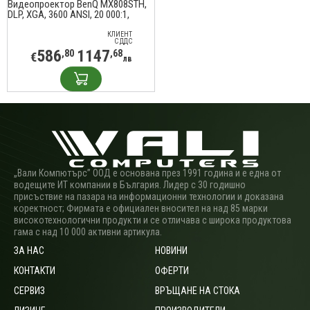
Видеопроектор BenQ MX808STH,
DLP, XGA, 3600 ANSI, 20 000:1,
Късофокусен, бял
КЛИЕНТ
С ДДС
586
1147
,80
,68
€
лв
„Вали Компютърс” ООД е основана през 1991 година и е една от
водещите ИТ компании в България. Лидер с 30 годишно
присъствие на пазара на информационни технологии и доказана
коректност; Фирмата е официален вносител на над 85 марки
високотехнологични продукти и се отличава с широка продуктова
гама с над 10 000 активни артикула.
ЗА НАС
НОВИНИ
КОНТАКТИ
ОФЕРТИ
СЕРВИЗ
ВРЪЩАНЕ НА СТОКА