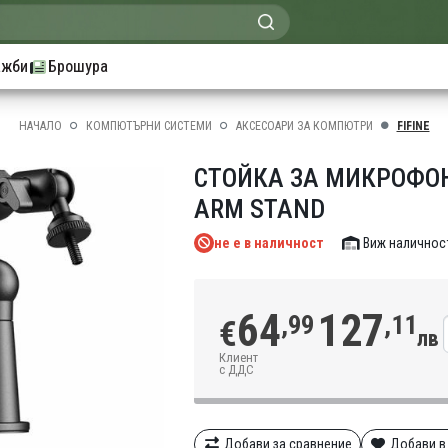
ажби
Брошура
НАЧАЛО
КОМПЮТЪРНИ СИСТЕМИ
АКСЕСОАРИ ЗА КОМПЮТРИ
FIFINE
СТОЙКА ЗА МИКРОФОН 
ARM STAND
не е в наличност
Виж наличнос
64
127
,99
,11
€
лв
Клиент
с ДДС
Добави за сравнение
Добави в