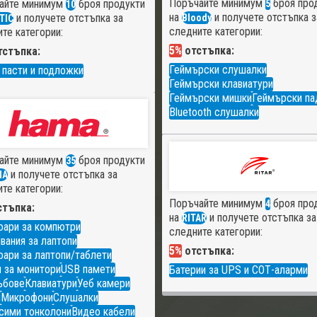
Поръчайте минимум
броя про
айте минимум
броя продукти
5
10
на
и получете отстъпка з
и получете отстъпка за
Bloody
TIC
следните категории:
те категории:
5%
отстъпка:
стъпка:
Геймърски слушалки
 пасти и подложки
Геймърски клавиатури
Геймърски мишки
Геймърски па
Bluetooth слушалки
айте минимум
броя продукти
35
и получете отстъпка за
MA
те категории:
Поръчайте минимум
броя про
4
тъпка:
на
и получете отстъпка за
RITAR
оари за компютри
следните категории:
вания за лаптопи
5%
отстъпка:
ари за лаптопи/таблети
 за монитори
USB памети
Батерии за UPS и СОТ-аларми
ъбове
Клавиатури
Уеб камери
и
Микрофони
Слушалки
сими тонколони
Видео кабели