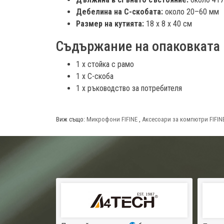
Дебелина на C-скобата:
около 20–60 мм
Размер на кутията:
18 x 8 x 40 см
Съдържание на опаковката
1 x стойка с рамо
1 x C-скоба
1 x ръководство за потребителя
Виж също:
Микрофони FIFINE
,
Аксесоари за компютри FIFIN