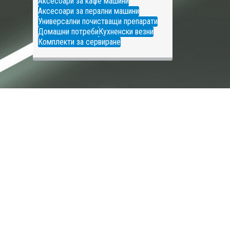
Аксесоари за кафе машини
Аксесоари за перални машини
Универсални почистващи препарати
Домашни потреби
Кухненски везни
Комплекти за сервиране