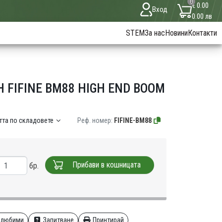
0
€ 0.00
Вход
0.00 лв
STEM
За нас
Новини
Контакти
FIFINE BM88 HIGH END BOOM
тта по складовете
Реф. номер:
FIFINE-BM88
Прибави в кошницата
бр.
 любими
Запитване
Принтирай