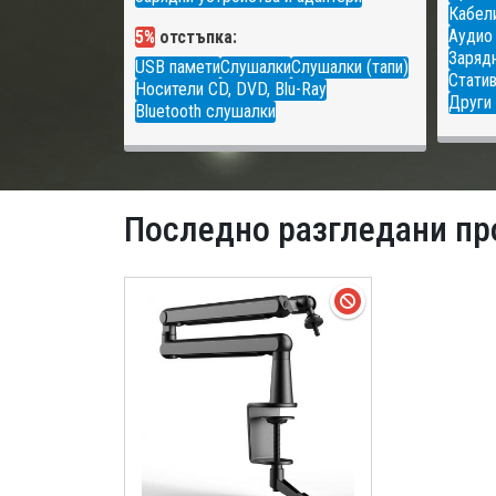
Кабели
Аудио
5%
отстъпка:
Зарядн
USB памети
Слушалки
Слушалки (тапи)
Статив
Носители CD, DVD, Blu-Ray
Други 
Bluetooth слушалки
Последно разгледани пр