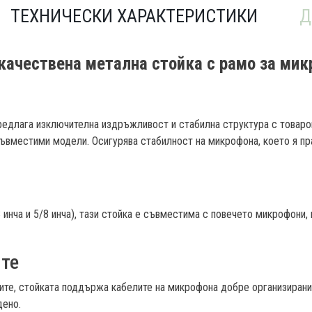
ТЕХНИЧЕСКИ ХАРАКТЕРИСТИКИ
Д
качествена метална стойка с рамо за мик
редлага изключителна издръжливост и стабилна структура с товарон
 съвместими модели. Осигурява стабилност на микрофона, което я пр
8 инча и 5/8 инча), тази стойка е съвместима с повечето микрофони,
ите
лите, стойката поддържа кабелите на микрофона добре организирани
дено.