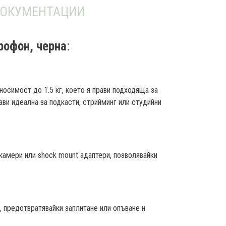
ОКУМЕНТАЦИИ
рофон, черна
:
осимост до 1.5 кг, което я прави подходяща за
ави идеална за подкасти, стрийминг или студийни
 камери или shock mount адаптери, позволявайки
, предотвратявайки заплитане или опъване и