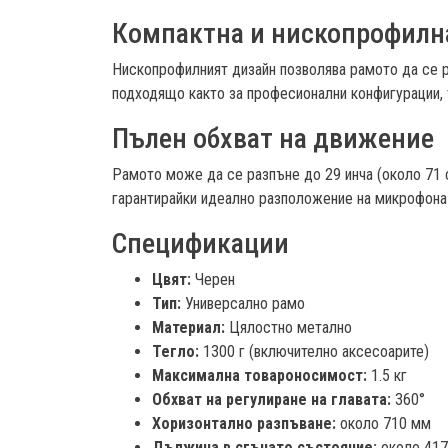
Компактна и нископрофилн
Нископрофилният дизайн позволява рамото да се р
подходящо както за професионални конфигурации, 
Пълен обхват на движение
Рамото може да се разпъне до 29 инча (около 71 с
гарантирайки идеално разположение на микрофона 
Спецификации
Цвят:
Черен
Тип:
Универсално рамо
Материал:
Цялостно метално
Тегло:
1300 г (включително аксесоарите)
Максимална товароносимост:
1.5 кг
Обхват на регулиране на главата:
360°
Хоризонтално разпъване:
около 710 мм
Дължина в сгънато състояние:
около 417