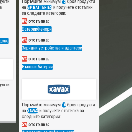
дукти
Поръчайте минимум
броя продукти
12
а
на
и получете отстъпки
GP BATTERIES
за следните категории:
8%
отстъпка:
Батерии
Фенери
6%
отстъпка:
дове
Зарядни устройства и адаптери
5%
отстъпка:
Външни батерии
дукти
Поръчайте минимум
броя продукти
10
на
и получете отстъпка за
XAVAX
следните категории:
5%
отстъпка: