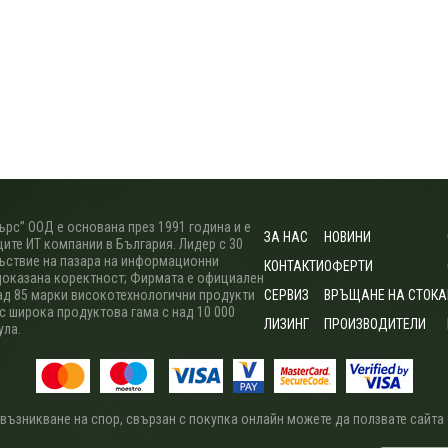
рс” ООД е основана през 1991 година и е
ЗА НАС
НОВИНИ
ите ИТ компании в България. Лидер с 30
ъствие на пазара на информационни
КОНТАКТИ
ОФЕРТИ
доказана коректност; Фирмата е официален
ад 85 марки високотехнологични продукти
СЕРВИЗ
ВРЪЩАНЕ НА СТОКА
 с широка продуктова гама с над 10 000
ЛИЗИНГ
ПРОИЗВОДИТЕЛИ
ула.
 възникване на спор, свързан с покупка онлайн можете да ползвате сайта