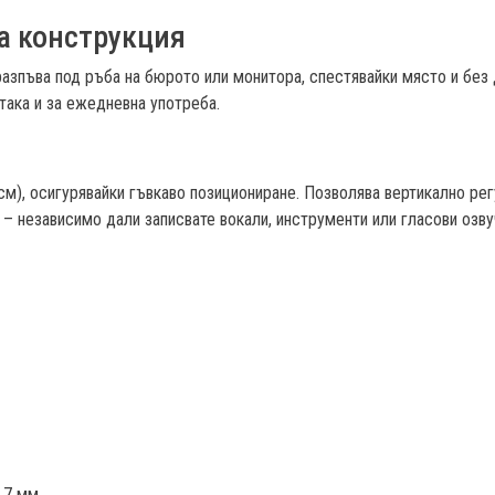
а конструкция
азпъва под ръба на бюрото или монитора, спестявайки място и без 
така и за ежедневна употреба.
м), осигурявайки гъвкаво позициониране. Позволява вертикално рег
– независимо дали записвате вокали, инструменти или гласови озву
.7 мм