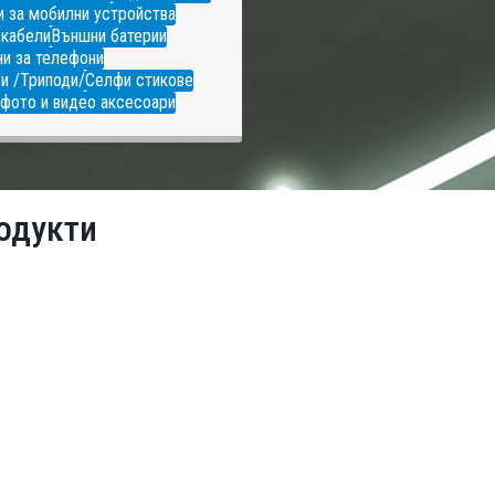
 за мобилни устройства
 кабели
Външни батерии
и за телефони
и /Триподи/
Селфи стикове
фото и видео аксесоари
одукти