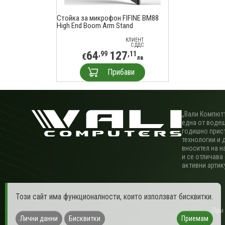
Стойка за микрофон FIFINE BM88
High End Boom Arm Stand
КЛИЕНТ
С ДДС
64
127
,99
,11
€
лв
Прибави
„Вали Компютъ
една от водещ
годишно прис
технологии и 
вносител на н
и се отличава
активни артик
Този сайт има функционалности, които използват бисквитки.
При
Лични данни
Бисквитки
Приемам