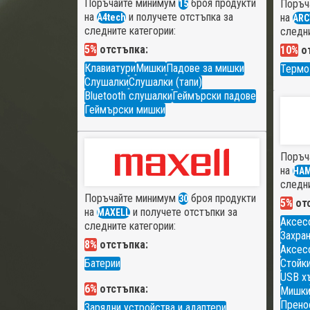
Поръчайте минимум
броя продукти
Поръч
15
на
и получете отстъпка за
на
A4tech
ARC
следните категории:
следни
5%
отстъпка:
10%
от
Клавиатури
Мишки
Падове за мишки
Термо
Слушалки
Слушалки (тапи)
Bluetooth слушалки
Геймърски падове
Геймърски мишки
Поръч
на
HA
следни
Поръчайте минимум
броя продукти
30
5%
отс
на
и получете отстъпки за
MAXELL
Аксес
следните категории:
Захран
8%
отстъпка:
Аксесо
Батерии
Стойки
USB х
6%
отстъпка:
Мишк
Прено
Зарядни устройства и адаптери