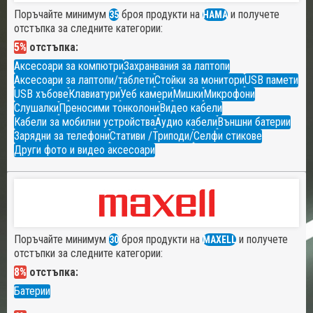
Поръчайте минимум
броя продукти на
и получете
35
HAMA
отстъпка за следните категории:
5%
отстъпка:
Аксесоари за компютри
Захранвания за лаптопи
Аксесоари за лаптопи/таблети
Стойки за монитори
USB памети
USB хъбове
Клавиатури
Уеб камери
Мишки
Микрофони
Слушалки
Преносими тонколони
Видео кабели
Кабели за мобилни устройства
Аудио кабели
Външни батерии
Зарядни за телефони
Стативи /Триподи/
Селфи стикове
Други фото и видео аксесоари
Поръчайте минимум
броя продукти на
и получете
30
MAXELL
отстъпки за следните категории:
8%
отстъпка:
Батерии