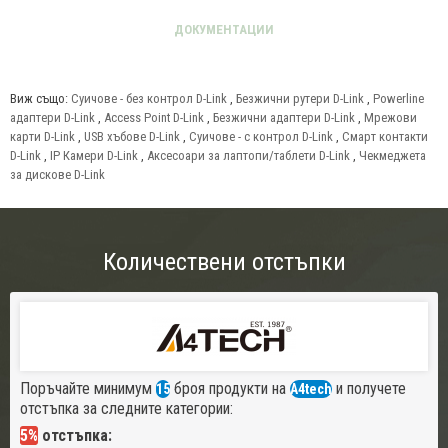
Виж също:
Суичове - без контрол D-Link
,
Безжични рутери D-Link
,
Powerline
адаптери D-Link
,
Access Point D-Link
,
Безжични адаптери D-Link
,
Мрежови
карти D-Link
,
USB хъбове D-Link
,
Суичове - с контрол D-Link
,
Смарт контакти
D-Link
,
IP Камери D-Link
,
Аксесоари за лаптопи/таблети D-Link
,
Чекмеджета
за дискове D-Link
Количествени отстъпки
Поръчайте минимум
броя продукти на
и получете
15
A4tech
отстъпка за следните категории:
5%
отстъпка: