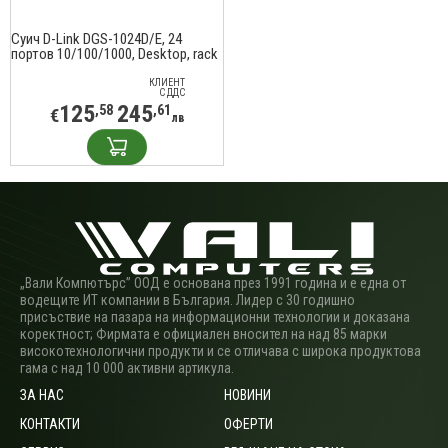
Суич D-Link DGS-1024D/E, 24
портов 10/100/1000, Desktop, rack
mount
КЛИЕНТ
С ДДС
125
245
,58
,61
€
лв
„Вали Компютърс” ООД е основана през 1991 година и е една от
водещите ИТ компании в България. Лидер с 30 годишно
присъствие на пазара на информационни технологии и доказана
коректност; Фирмата е официален вносител на над 85 марки
високотехнологични продукти и се отличава с широка продуктова
гама с над 10 000 активни артикула.
ЗА НАС
НОВИНИ
КОНТАКТИ
ОФЕРТИ