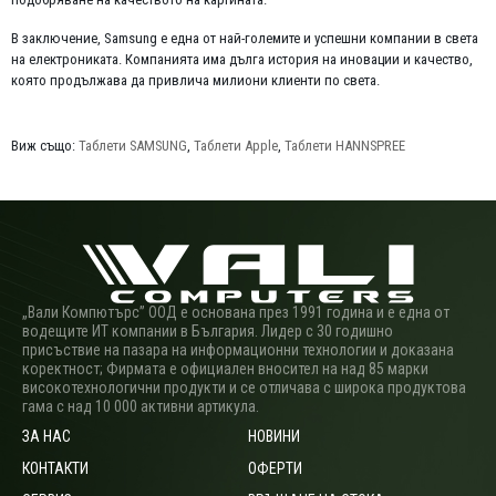
В заключение, Samsung е една от най-големите и успешни компании в света
на електрониката. Компанията има дълга история на иновации и качество,
която продължава да привлича милиони клиенти по света.
Виж също:
Таблети SAMSUNG
,
Таблети Apple
,
Таблети HANNSPREE
„Вали Компютърс” ООД е основана през 1991 година и е една от
водещите ИТ компании в България. Лидер с 30 годишно
присъствие на пазара на информационни технологии и доказана
коректност; Фирмата е официален вносител на над 85 марки
високотехнологични продукти и се отличава с широка продуктова
гама с над 10 000 активни артикула.
ЗА НАС
НОВИНИ
КОНТАКТИ
ОФЕРТИ