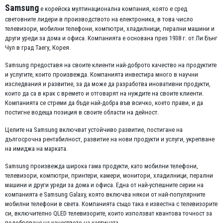
Samsung
е корейска мултинационална компания, която е сред
световните лидери в производството на електроника, в това число
телевизори, мобилни телефони, компютри, хладилници, перални машини и
други уреди за дома и офиса. Компанията е основана през 1938 г. от Ли Бънг
Чул в град Таегу, Корея.
Samsung предоставя на своите клиенти най-доброто качество на продуктите
и услугите, които произвежда. Компанията инвестира много в научни
изследвания и развитие, за да може да разработва иновативни продукти,
които да са в крак с времето и отговарят на нуждите на своите клиенти.
Компанията се стреми да бъде най-добра във всичко, което прави, и да
постигне водеща позиция в своите области на дейност.
Целите на Samsung включват устойчиво развитие, постигане на
дългосрочна рентабилност, развитие на нови продукти и услуги, укрепване
на имиджа на марката.
Samsung произвежда широка гама продукти, като мобилни телефони,
телевизори, компютри, принтери, камери, монитори, хладилници, перални
машини и други уреди за дома и офиса. Една от най-успешните серии на
компанията е Samsung Galaxy, която включва някои от най-популярните
мобилни телефони в света. Компанията също така е известна с телевизорите
си, включително QLED телевизорите, които използват квантова точност за
подобряване на качеството на картината.