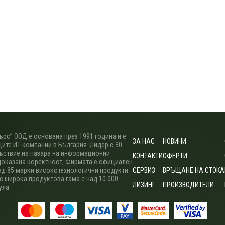
рс” ООД е основана през 1991 година и е
ЗА НАС
НОВИНИ
ите ИТ компании в България. Лидер с 30
ъствие на пазара на информационни
КОНТАКТИ
ОФЕРТИ
доказана коректност; Фирмата е официален
ад 85 марки високотехнологични продукти
СЕРВИЗ
ВРЪЩАНЕ НА СТОКА
 с широка продуктова гама с над 10 000
ЛИЗИНГ
ПРОИЗВОДИТЕЛИ
ула.