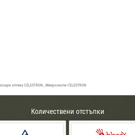
X
есоари оптика CELESTRON
,
Микроскопи CELESTRON
Количествени отстъпки