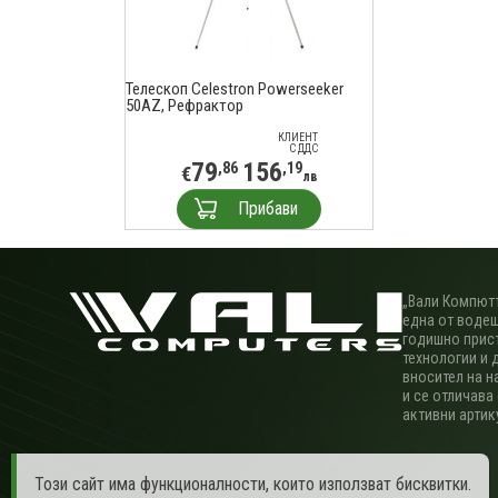
Телескоп Celestron Powerseeker
50AZ, Рефрактор
КЛИЕНТ
С ДДС
79
156
,86
,19
€
лв
Прибави
„Вали Компютъ
една от водещ
годишно прис
технологии и 
вносител на н
и се отличава
активни артик
Този сайт има функционалности, които използват бисквитки.