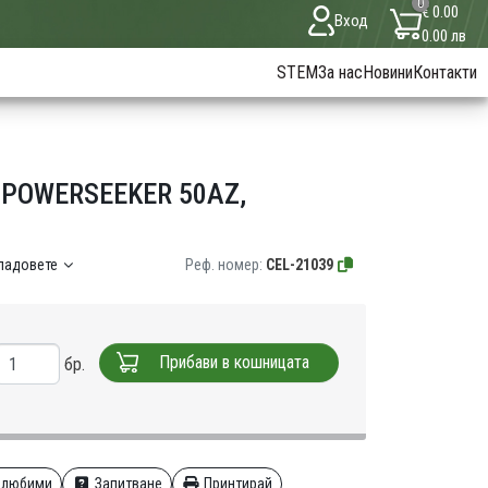
0
€ 0.00
Вход
0.00 лв
STEM
За нас
Новини
Контакти
POWERSEEKER 50AZ,
кладовете
Реф. номер:
CEL-21039
Прибави в кошницата
бр.
 любими
Запитване
Принтирай