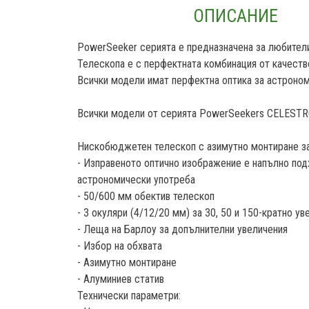
ОПИСАНИЕ
PowerSeeker серията е предназначена за любители
Телескопа е с перфектната комбинация от качество
Всички модели имат перфектна оптика за астроно
Всички модели от серията PowerSeekers CELESTRO
Нискобюджетен телескоп с азимутно монтиране за 
- Изправеното оптично изображение е напълно под
астрономически употреба
- 50/600 мм обектив телескоп
- 3 окуляри (4/12/20 мм) за 30, 50 и 150-кратно у
- Леща на Барлоу за допълнителни увеличения
- Избор на обхвата
- Азимутно монтиране
- Алуминиев статив
Технически параметри: