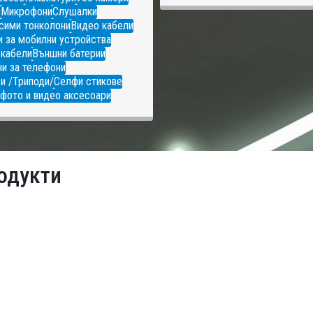
и
Микрофони
Слушалки
сими тонколони
Видео кабели
 за мобилни устройства
 кабели
Външни батерии
и за телефони
и /Триподи/
Селфи стикове
фото и видео аксесоари
одукти