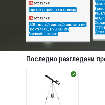
6%
отстъпка:
Мишк
Прено
Зарядни устройства и адаптери
Кабели
Аудио
5%
отстъпка:
Зарядн
USB памети
Слушалки
Слушалки (тапи)
Статив
Носители CD, DVD, Blu-Ray
Други 
Bluetooth слушалки
Последно разгледани пр