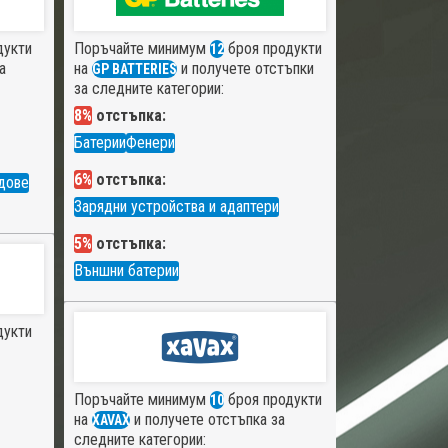
дукти
Поръчайте минимум
броя продукти
12
а
на
и получете отстъпки
GP BATTERIES
за следните категории:
8%
отстъпка:
Батерии
Фенери
6%
отстъпка:
дове
Зарядни устройства и адаптери
5%
отстъпка:
Външни батерии
дукти
Поръчайте минимум
броя продукти
10
на
и получете отстъпка за
XAVAX
следните категории: