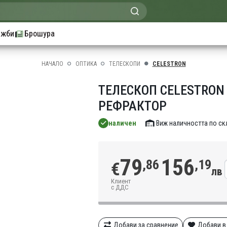
ажби
Брошура
НАЧАЛО
ОПТИКА
ТЕЛЕСКОПИ
CELESTRON
ТЕЛЕСКОП CELESTRON 
РЕФРАКТОР
наличен
Виж наличността по с
79
156
,86
,19
€
лв
Клиент
с ДДС
Добави за сравнение
Добави в