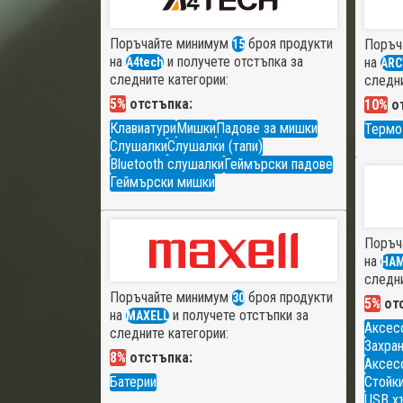
Поръчайте минимум
броя продукти
Поръч
15
на
и получете отстъпка за
на
A4tech
ARC
следните категории:
следни
5%
отстъпка:
10%
от
Клавиатури
Мишки
Падове за мишки
Термо
Слушалки
Слушалки (тапи)
Bluetooth слушалки
Геймърски падове
Геймърски мишки
Поръч
на
HA
следни
Поръчайте минимум
броя продукти
30
5%
отс
на
и получете отстъпки за
MAXELL
Аксес
следните категории:
Захран
8%
отстъпка:
Аксесо
Батерии
Стойки
USB х