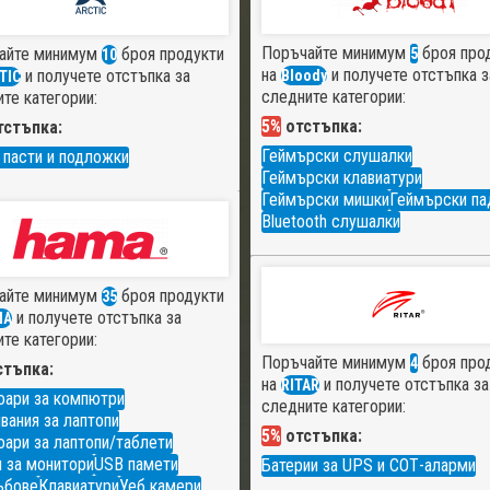
Поръчайте минимум
броя про
айте минимум
броя продукти
5
10
на
и получете отстъпка з
и получете отстъпка за
Bloody
TIC
следните категории:
те категории:
5%
отстъпка:
стъпка:
Геймърски слушалки
 пасти и подложки
Геймърски клавиатури
Геймърски мишки
Геймърски па
Bluetooth слушалки
айте минимум
броя продукти
35
и получете отстъпка за
MA
те категории:
Поръчайте минимум
броя про
4
тъпка:
на
и получете отстъпка за
RITAR
оари за компютри
следните категории:
вания за лаптопи
5%
отстъпка:
ари за лаптопи/таблети
 за монитори
USB памети
Батерии за UPS и СОТ-аларми
ъбове
Клавиатури
Уеб камери