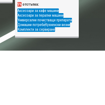
5%
отстъпка:
Аксесоари за кафе машини
Аксесоари за перални машини
Универсални почистващи препарати
Домашни потреби
Кухненски везни
Комплекти за сервиране