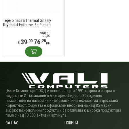
Термо паста Thermal Grizzly
Kryonaut Extreme, 6g, Черен
КЛИЕНТ
С ДДС
39
76
,00
,28
€
лв
„Вали Компютърс” ООД е основана през 1991 година и е една от
водещите ИТ компании в България. Лидер с 30 годишно
присъствие на пазара на информационни технологии и доказана
коректност; Фирмата е официален вносител на над 85 марки
високотехнологични продукти и се отличава с широка продуктова
гама с над 10 000 активни артикула.
ЗА НАС
НОВИНИ