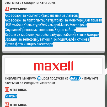
отстъпка за следните категории:
5%
отстъпка:
Аксесоари за компютри
Захранвания за лаптопи
Аксесоари за лаптопи/таблети
Стойки за монитори
USB памети
USB хъбове
Клавиатури
Уеб камери
Мишки
Микрофони
Слушалки
Преносими тонколони
Видео кабели
Кабели за мобилни устройства
Аудио кабели
Външни батерии
Зарядни за телефони
Стативи /Триподи/
Селфи стикове
Други фото и видео аксесоари
Поръчайте минимум
броя продукти на
и получете
30
MAXELL
отстъпки за следните категории:
8%
отстъпка:
Батерии
6%
отстъпка: