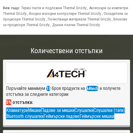
Виж също:
Термо пасти и подложки Thermal Grizzly
,
Аксесоари за компютри
Thermal Grizzly
,
Входно-изходни контролери Thermal Grizzly
,
Охладители за
процесори Thermal Grizzly
,
Почистващи материали Thermal Grizzly
,
Блокове
за процесори Thermal Grizzly
,
Дънни платки Thermal Grizzly
Количествени отстъпки
Поръчайте минимум
броя продукти на
и получете
15
A4tech
отстъпка за следните категории:
5%
отстъпка:
Клавиатури
Мишки
Падове за мишки
Слушалки
Слушалки (тапи)
Bluetooth слушалки
Геймърски падове
Геймърски мишки