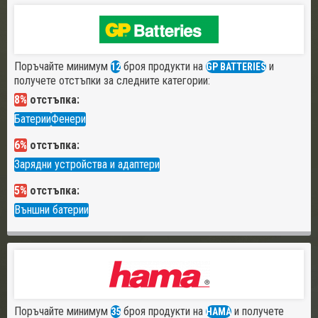
Поръчайте минимум
броя продукти на
и
12
GP BATTERIES
получете отстъпки за следните категории:
8%
отстъпка:
Батерии
Фенери
6%
отстъпка:
Зарядни устройства и адаптери
5%
отстъпка:
Външни батерии
Поръчайте минимум
броя продукти на
и получете
35
HAMA