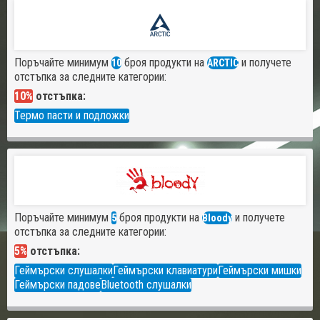
Поръчайте минимум
броя продукти на
и получете
10
ARCTIC
отстъпка за следните категории:
10%
отстъпка:
Термо пасти и подложки
Поръчайте минимум
броя продукти на
и получете
5
Bloody
отстъпка за следните категории:
5%
отстъпка:
Геймърски слушалки
Геймърски клавиатури
Геймърски мишки
Геймърски падове
Bluetooth слушалки