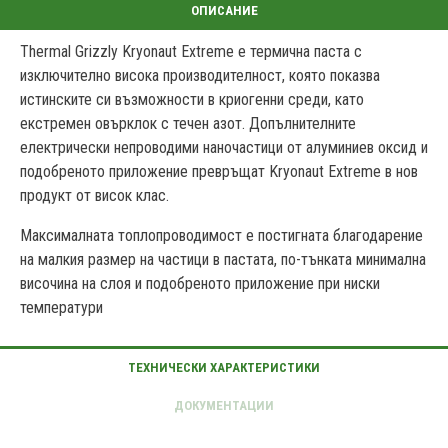
Thermal Grizzly Kryonaut Extreme е термична паста с
изключително висока производителност, която показва
истинските си възможности в криогенни среди, като
екстремен овърклок с течен азот.
Допълнителните
електрически непроводими наночастици от алуминиев оксид и
подобреното приложение превръщат Kryonaut Extreme в нов
продукт от висок клас.
Максималната топлопроводимост е постигната благодарение
на малкия размер на частици в пастата, по-тънката минимална
височина на слоя и подобреното приложение при ниски
температури