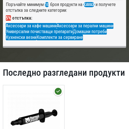
Поръчайте минимум
броя продукти на
и получете
10
XAVAX
отстъпка за следните категории:
5%
отстъпка:
Аксесоари за кафе машини
Аксесоари за перални машини
Универсални почистващи препарати
Домашни потреби
Кухненски везни
Комплекти за сервиране
Последно разгледани продукти