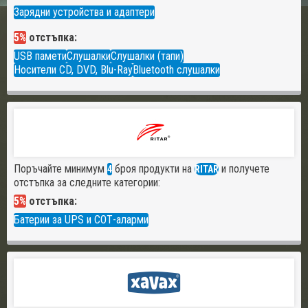
Зарядни устройства и адаптери
5%
отстъпка:
USB памети
Слушалки
Слушалки (тапи)
Носители CD, DVD, Blu-Ray
Bluetooth слушалки
Поръчайте минимум
броя продукти на
и получете
4
RITAR
отстъпка за следните категории:
5%
отстъпка:
Батерии за UPS и СОТ-аларми