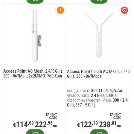
Access Point AC Mesh, 2.4/5 GHz,
Access Point Ubiqiti AC Mesh, 2.4/5
300 - 867Mbit, 2x2MIMO, PoE, Бял
GHz, 300 - 867Mbps
802.11 a/b/g/n/ac
СТАНДАРТ WI-FI:
2.4 GHz
5 GHz
ЧЕСТОТА (GHZ):
300 - 2.4
СКОРОСТ НА ТРАНСФЕР (MB/S):
GHz;867 - 5 GHz
КЛИЕНТ
КЛИЕНТ
С ДДС
С ДДС
114
222
122
238
,00
,96
,10
,81
€
€
лв
лв