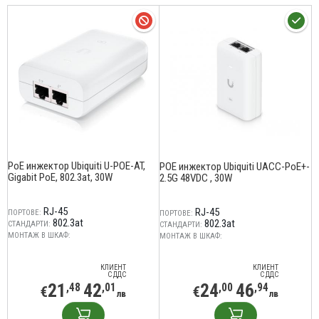
PoE инжектор Ubiquiti U-POE-AT,
POE инжектор Ubiquiti UACC-PoE+-
Gigabit PoE, 802.3at, 30W
2.5G 48VDC , 30W
RJ-45
RJ-45
ПОРТОВЕ:
ПОРТОВЕ:
802.3at
802.3at
СТАНДАРТИ:
СТАНДАРТИ:
МОНТАЖ В ШКАФ:
МОНТАЖ В ШКАФ:
КЛИЕНТ
КЛИЕНТ
С ДДС
С ДДС
21
42
24
46
,48
,01
,00
,94
€
€
лв
лв