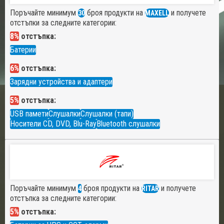
Поръчайте минимум
броя продукти на
и получете
30
MAXELL
отстъпки за следните категории:
8%
отстъпка:
Батерии
6%
отстъпка:
Зарядни устройства и адаптери
5%
отстъпка:
USB памети
Слушалки
Слушалки (тапи)
Носители CD, DVD, Blu-Ray
Bluetooth слушалки
Поръчайте минимум
броя продукти на
и получете
4
RITAR
отстъпка за следните категории:
5%
отстъпка: