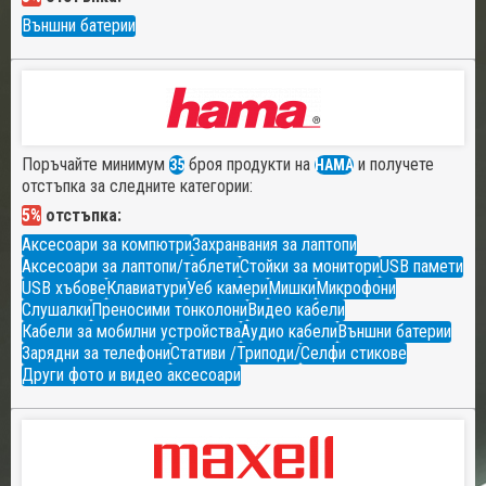
Външни батерии
Поръчайте минимум
броя продукти на
и получете
35
HAMA
отстъпка за следните категории:
5%
отстъпка:
Аксесоари за компютри
Захранвания за лаптопи
Аксесоари за лаптопи/таблети
Стойки за монитори
USB памети
USB хъбове
Клавиатури
Уеб камери
Мишки
Микрофони
Слушалки
Преносими тонколони
Видео кабели
Кабели за мобилни устройства
Аудио кабели
Външни батерии
Зарядни за телефони
Стативи /Триподи/
Селфи стикове
Други фото и видео аксесоари