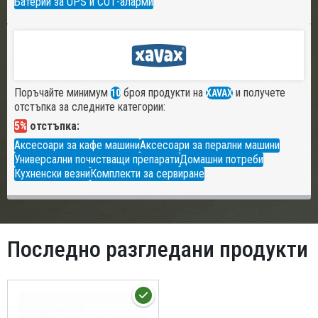
Батерии за UPS и СОТ-аларми
Поръчайте минимум
броя продукти на
и получете
10
XAVAX
отстъпка за следните категории:
5%
отстъпка:
Аксесоари за кафе машини
Аксесоари за перални машини
Универсални почистващи препарати
Домашни потреби
Кухненски везни
Комплекти за сервиране
Последно разгледани продукти