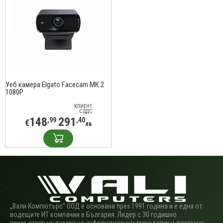
Уеб камера Elgato Facecam MK.2
1080P
КЛИЕНТ
С ДДС
148
291
,99
,40
€
лв
„Вали Компютърс” ООД е основана през 1991 година и е една от
водещите ИТ компании в България. Лидер с 30 годишно