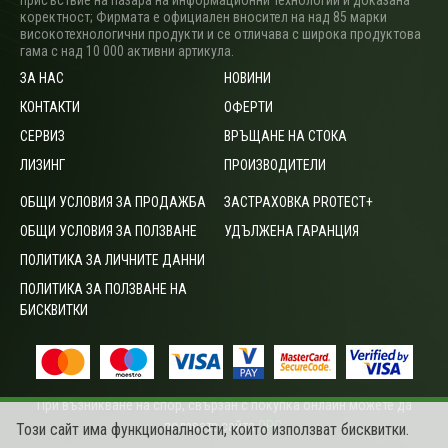
присъствие на пазара на информационни технологии и доказана
коректност; Фирмата е официален вносител на над 85 марки
високотехнологични продукти и се отличава с широка продуктова
гама с над 10 000 активни артикула.
ЗА НАС
НОВИНИ
КОНТАКТИ
ОФЕРТИ
СЕРВИЗ
ВРЪЩАНЕ НА СТОКА
ЛИЗИНГ
ПРОИЗВОДИТЕЛИ
ОБЩИ УСЛОВИЯ ЗА ПРОДАЖБА
ЗАСТРАХОВКА PROTECT+
ОБЩИ УСЛОВИЯ ЗА ПОЛЗВАНЕ
УДЪЛЖЕНА ГАРАНЦИЯ
ПОЛИТИКА ЗА ЛИЧНИТЕ ДАННИ
ПОЛИТИКА ЗА ПОЛЗВАНЕ НА
БИСКВИТКИ
При възникване на спор, свързан с покупка онлайн можете да
ползвате сайта
ОРС
.
Този сайт има функционалности, които използват бисквитки.