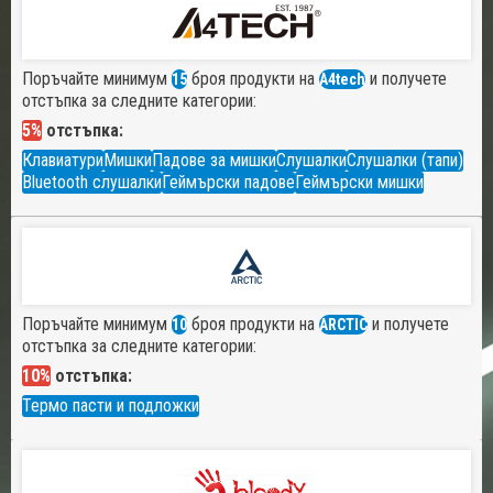
Поръчайте минимум
броя продукти на
и получете
15
A4tech
отстъпка за следните категории:
5%
отстъпка:
Клавиатури
Мишки
Падове за мишки
Слушалки
Слушалки (тапи)
Bluetooth слушалки
Геймърски падове
Геймърски мишки
Поръчайте минимум
броя продукти на
и получете
10
ARCTIC
отстъпка за следните категории:
10%
отстъпка:
Термо пасти и подложки