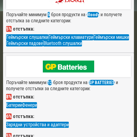
Поръчайте минимум
броя продукти на
и получете
5
Bloody
отстъпка за следните категории:
5%
отстъпка:
Геймърски слушалки
Геймърски клавиатури
Геймърски мишки
Геймърски падове
Bluetooth слушалки
Поръчайте минимум
броя продукти на
и
12
GP BATTERIES
получете отстъпки за следните категории:
8%
отстъпка:
Батерии
Фенери
6%
отстъпка:
Зарядни устройства и адаптери
5%
отстъпка: