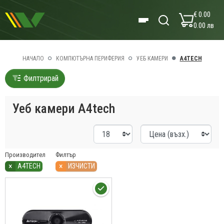
€ 0.00
0.00 лв
НАЧАЛО
КОМПЮТЪРНА ПЕРИФЕРИЯ
УЕБ КАМЕРИ
A4TECH
Филтрирай
Уеб камери A4tech
Производител
Филтър
×
×
A4TECH
ИЗЧИСТИ