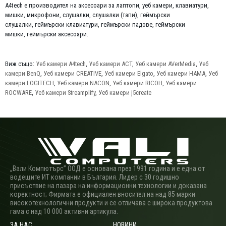
A4tech е производител на аксесоари за лаптопи, уеб камери, клавиатури,
мишки, микрофони, слушалки, слушалки (тапи), геймърски
слушалки, геймърски клавиатури, геймърски падове, геймърски
мишки, геймърски аксесоари.
Виж също:
Уеб камери A4tech
,
Уеб камери ACT
,
Уеб камери AVerMedia
,
Уеб
камери BenQ
,
Уеб камери CREATIVE
,
Уеб камери Elgato
,
Уеб камери HAMA
,
Уеб
камери LOGITECH
,
Уеб камери NACON
,
Уеб камери RICOH
,
Уеб камери
ROCWARE
,
Уеб камери Streamplify
,
Уеб камери j5create
„Вали Компютърс” ООД е основана през 1991 година и е една от
водещите ИТ компании в България. Лидер с 30 годишно
присъствие на пазара на информационни технологии и доказана
коректност; Фирмата е официален вносител на над 85 марки
високотехнологични продукти и се отличава с широка продуктова
гама с над 10 000 активни артикула.
ЗА НАС
НОВИНИ