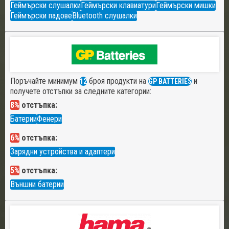
Геймърски слушалки
Геймърски клавиатури
Геймърски мишки
Геймърски падове
Bluetooth слушалки
Поръчайте минимум
броя продукти на
и
12
GP BATTERIES
получете отстъпки за следните категории:
8%
отстъпка:
Батерии
Фенери
6%
отстъпка:
Зарядни устройства и адаптери
5%
отстъпка:
Външни батерии