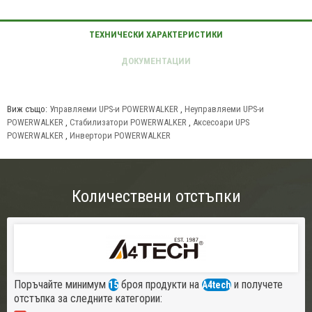
Виж също:
Управляеми UPS-и POWERWALKER
,
Неуправляеми UPS-и
POWERWALKER
,
Стабилизатори POWERWALKER
,
Аксесоари UPS
POWERWALKER
,
Инвертори POWERWALKER
Количествени отстъпки
Поръчайте минимум
броя продукти на
и получете
15
A4tech
отстъпка за следните категории: