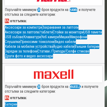
Поръчайте минимум
броя продукти на
и получете
35
HAMA
отстъпка за следните категории:
5%
отстъпка:
Аксесоари за компютри
Захранвания за лаптопи
Аксесоари за лаптопи/таблети
Стойки за монитори
USB памети
USB хъбове
Клавиатури
Уеб камери
Мишки
Микрофони
Слушалки
Преносими тонколони
Видео кабели
Кабели за мобилни устройства
Аудио кабели
Външни батерии
Зарядни за телефони
Стативи /Триподи/
Селфи стикове
Други фото и видео аксесоари
Поръчайте минимум
броя продукти на
и получете
30
MAXELL
отстъпки за следните категории:
8%
отстъпка:
Батерии