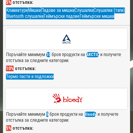
5%
отстъпка:
Клавиатури
Мишки
Падове за мишки
Слушалки
Слушалки (тапи)
Bluetooth слушалки
Геймърски падове
Геймърски мишки
Поръчайте минимум
броя продукти на
и получете
10
ARCTIC
отстъпка за следните категории:
10%
отстъпка:
Термо пасти и подложки
Поръчайте минимум
броя продукти на
и получете
5
Bloody
отстъпка за следните категории:
5%
отстъпка: