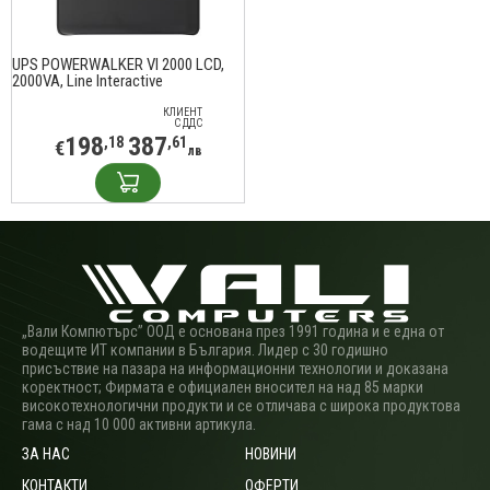
UPS POWERWALKER VI 2000 LCD,
2000VA, Line Interactive
КЛИЕНТ
С ДДС
198
387
,18
,61
€
лв
„Вали Компютърс” ООД е основана през 1991 година и е една от
водещите ИТ компании в България. Лидер с 30 годишно
присъствие на пазара на информационни технологии и доказана
коректност; Фирмата е официален вносител на над 85 марки
високотехнологични продукти и се отличава с широка продуктова
гама с над 10 000 активни артикула.
ЗА НАС
НОВИНИ
КОНТАКТИ
ОФЕРТИ