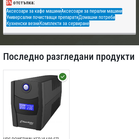
5%
отстъпка:
Аксесоари за кафе машини
Аксесоари за перални машини
Универсални почистващи препарати
Домашни потреби
Кухненски везни
Комплекти за сервиране
Последно разгледани продукти