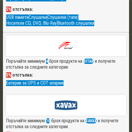
5%
отстъпка:
USB памети
Слушалки
Слушалки (тапи)
Носители CD, DVD, Blu-Ray
Bluetooth слушалки
Поръчайте минимум
броя продукти на
и получете
4
RITAR
отстъпка за следните категории:
5%
отстъпка:
Батерии за UPS и СОТ-аларми
Поръчайте минимум
броя продукти на
и получете
10
XAVAX
отстъпка за следните категории: