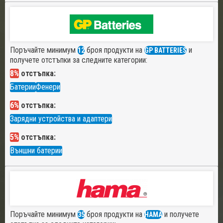
Поръчайте минимум
броя продукти на
и
12
GP BATTERIES
получете отстъпки за следните категории:
8%
отстъпка:
Батерии
Фенери
6%
отстъпка:
Зарядни устройства и адаптери
5%
отстъпка:
Външни батерии
Поръчайте минимум
броя продукти на
и получете
35
HAMA