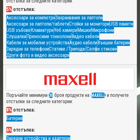
отстъпка за следните категории:
5%
отстъпка:
Аксесоари за компютри
Захранвания за лаптопи
Аксесоари за лаптопи/таблети
Стойки за монитори
USB памети
USB хъбове
Клавиатури
Уеб камери
Мишки
Микрофони
Слушалки
Преносими тонколони
Видео кабели
Кабели за мобилни устройства
Аудио кабели
Външни батерии
Зарядни за телефони
Стативи /Триподи/
Селфи стикове
Други фото и видео аксесоари
Поръчайте минимум
броя продукти на
и получете
30
MAXELL
отстъпки за следните категории:
8%
отстъпка:
Батерии
6%
отстъпка:
Зарядни устройства и адаптери