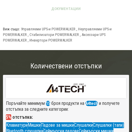
Виж също:
Управляеми UPS-и POWERWALKER
,
Неуправляеми UPS-и
POWERWALKER
,
Стабилизатори POWERWALKER
,
Аксесоари UPS
POWERWALKER
,
Инвертори POWERWALKER
Количествени отстъпки
Поръчайте минимум
броя продукти на
и получете
15
A4tech
отстъпка за следните категории:
5%
отстъпка:
Клавиатури
Мишки
Падове за мишки
Слушалки
Слушалки (тапи)
Bluetooth слушалки
Геймърски падове
Геймърски мишки