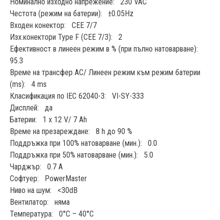
Номинално изходно напрежение: 230 VAC
Честота (режим на батерии): ±0.05Hz
Входен конектор: CEE 7/7
Изх.конектори Type F (CEE 7/3): 2
Ефективност в линеен режим в % (при пълно натоварване):
95.3
Време на трансфер AC/ Линеен режим към режим батерии
(ms): 4 ms
Класификация по IEC 62040-3: VI-SY-333
Дисплей: да
Батерии: 1 x 12 V/ 7 Ah
Време на презареждане: 8 h до 90 %
Поддръжка при 100% натоварване (мин.): 0.0
Поддръжка при 50% натоварване (мин.): 5.0
Чарджър: 0.7 A
Софтуер: PowerMaster
Ниво на шум: <30dB
Вентилатор: няма
Температура: 0°C – 40°C