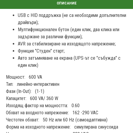
USB с HID поддръжка (не са необходими допълнителни
драйвъри);
Мултифункционален бутон (един клик, два клика или
задържане за различни функции);
AVR за стабилизиране на изходящото напрежение;
Функция "Студен" старт;
Авто затъмняване на екрана (UPS-ът се "събужда" с
един клик)
Мощност: 600 VA
Тип: линейно-интерактивен
Фази (In-Out): (1-1)
Капацитет: 600 VA/ 360 W
Изходящ фактор на мощността: 0.60
Обхват на входното напрежение: 162 -290 VAC
Честотен обхват: 50 Hz или 60 Hz (самоадаптивна)
Форма на изходното напрежение: симулирана синусоида