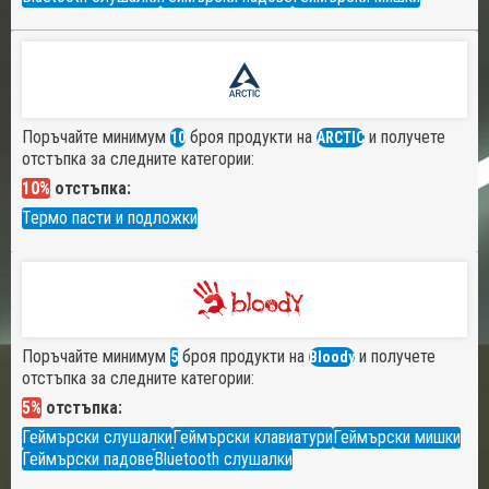
Поръчайте минимум
броя продукти на
и получете
10
ARCTIC
отстъпка за следните категории:
10%
отстъпка:
Термо пасти и подложки
Поръчайте минимум
броя продукти на
и получете
5
Bloody
отстъпка за следните категории:
5%
отстъпка:
Геймърски слушалки
Геймърски клавиатури
Геймърски мишки
Геймърски падове
Bluetooth слушалки