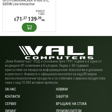
UPS POWERWALKER VI 600 STL,
600VA Line Interactive
КЛИЕНТ
С ДДС
71
139
,27
,39
€
лв
„Вали Компютърс” ООД е основана през 1991 година и е една от
водещите ИТ компании в България. Лидер с 30 годишно
присъствие на пазара на информационни технологии и доказана
коректност; Фирмата е официален вносител на над 85 марки
високотехнологични продукти и се отличава с широка продуктова
гама с над 10 000 активни артикула.
ЗА НАС
НОВИНИ
КОНТАКТИ
ОФЕРТИ
СЕРВИЗ
ВРЪЩАНЕ НА СТОКА
ЛИЗИНГ
ПРОИЗВОДИТЕЛИ