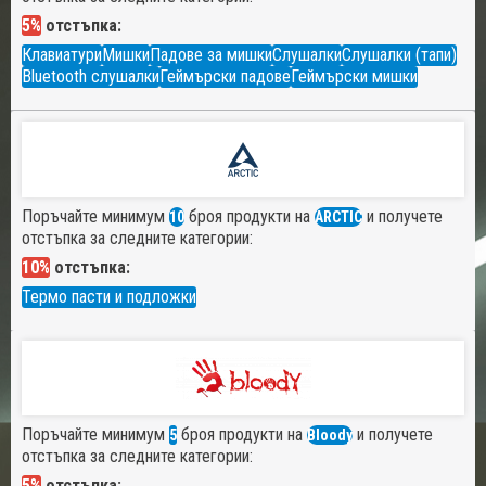
5%
отстъпка:
Клавиатури
Мишки
Падове за мишки
Слушалки
Слушалки (тапи)
Bluetooth слушалки
Геймърски падове
Геймърски мишки
Поръчайте минимум
броя продукти на
и получете
10
ARCTIC
отстъпка за следните категории:
10%
отстъпка:
Термо пасти и подложки
Поръчайте минимум
броя продукти на
и получете
5
Bloody
отстъпка за следните категории:
5%
отстъпка: