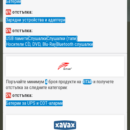
Батерии
6%
отстъпка:
Зарядни устройства и адаптери
5%
отстъпка:
USB памети
Слушалки
Слушалки (тапи)
Носители CD, DVD, Blu-Ray
Bluetooth слушалки
Поръчайте минимум
броя продукти на
и получете
4
RITAR
отстъпка за следните категории:
5%
отстъпка:
Батерии за UPS и СОТ-аларми