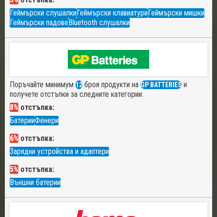
Геймърски слушалки
Геймърски клавиатури
Геймърски мишки
Геймърски падове
Bluetooth слушалки
Поръчайте минимум
броя продукти на
и
12
GP BATTERIES
получете отстъпки за следните категории:
8%
отстъпка:
Батерии
Фенери
6%
отстъпка:
Зарядни устройства и адаптери
5%
отстъпка:
Външни батерии