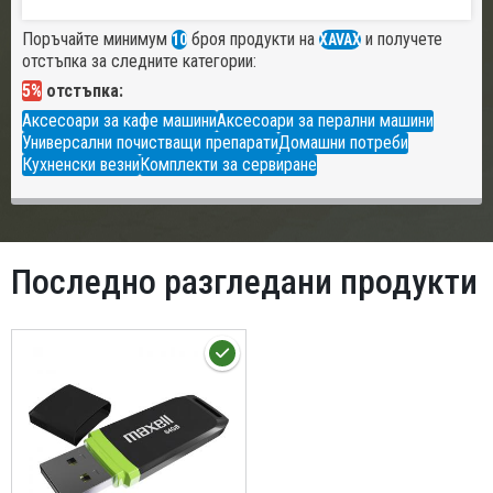
Поръчайте минимум
броя продукти на
и получете
10
XAVAX
отстъпка за следните категории:
5%
отстъпка:
Аксесоари за кафе машини
Аксесоари за перални машини
Универсални почистващи препарати
Домашни потреби
Кухненски везни
Комплекти за сервиране
Последно разгледани продукти