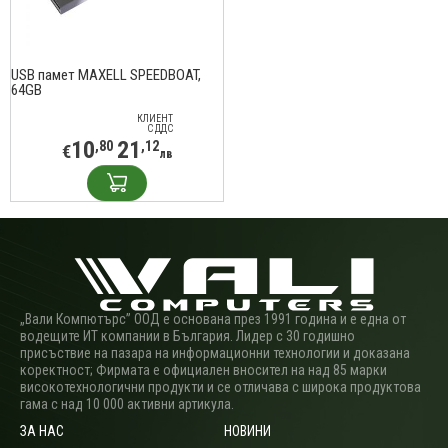
USB памет MAXELL SPEEDBOAT,
64GB
КЛИЕНТ
С ДДС
10
21
,80
,12
€
лв
„Вали Компютърс” ООД е основана през 1991 година и е една от
водещите ИТ компании в България. Лидер с 30 годишно
присъствие на пазара на информационни технологии и доказана
коректност; Фирмата е официален вносител на над 85 марки
високотехнологични продукти и се отличава с широка продуктова
гама с над 10 000 активни артикула.
ЗА НАС
НОВИНИ