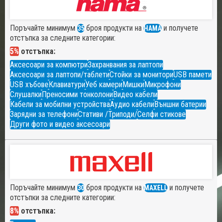
Поръчайте минимум
броя продукти на
и получете
35
HAMA
отстъпка за следните категории:
5%
отстъпка:
Аксесоари за компютри
Захранвания за лаптопи
Аксесоари за лаптопи/таблети
Стойки за монитори
USB памети
USB хъбове
Клавиатури
Уеб камери
Мишки
Микрофони
Слушалки
Преносими тонколони
Видео кабели
Кабели за мобилни устройства
Аудио кабели
Външни батерии
Зарядни за телефони
Стативи /Триподи/
Селфи стикове
Други фото и видео аксесоари
Поръчайте минимум
броя продукти на
и получете
30
MAXELL
отстъпки за следните категории:
8%
отстъпка: