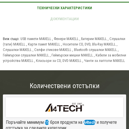
Виж също:
USB памети MAXELL
,
Фенери MAXELL
,
Батерии MAXELL
,
Слушалки
(тапи) MAXELL
,
Карти памет MAXELL
,
Носители CD, DVD, Blu-Ray MAXELL
,
Слушалки MAXELL
,
Селфи стикове MAXELL
,
Bluetooth слушалки MAXELL
,
Геймърски слушалки MAXELL
,
Геймърски мишки MAXELL
,
Кабели за мобилни
устройства MAXELL
,
Класьори за CD, DVD MAXELL
,
Чанти за лаптопи MAXELL
Количествени отстъпки
Поръчайте минимум
броя продукти на
и получете
15
A4tech
отстъпка за следните категории: