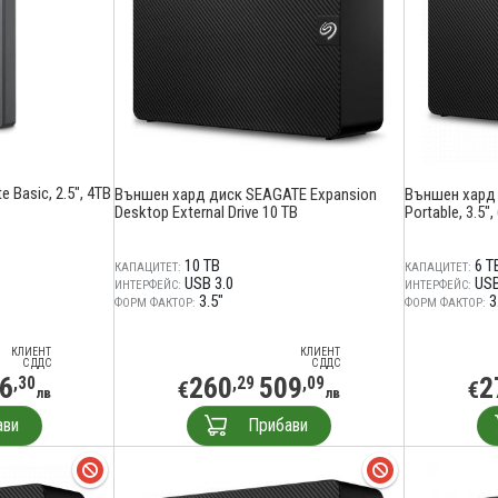
Basic, 2.5", 4TB
Външен хард диск SEAGATE Expansion
Външен хард 
Desktop External Drive 10 TB
Portable, 3.5",
10 TB
6 T
КАПАЦИТЕТ:
КАПАЦИТЕТ:
USB 3.0
USB
ИНТЕРФЕЙС:
ИНТЕРФЕЙС:
3.5"
3
ФОРМ ФАКТОР:
ФОРМ ФАКТОР:
КЛИЕНТ
КЛИЕНТ
С ДДС
С ДДС
6
260
509
2
,30
,29
,09
€
€
лв
лв
ави
Прибави