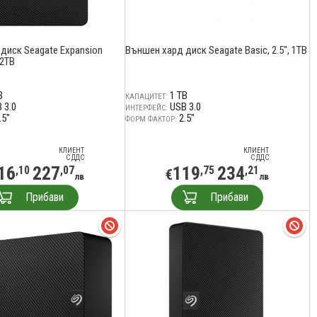
диск Seagate Expansion
Външен хард диск Seagate Basic, 2.5", 1TB
 2TB
B
1 TB
КАПАЦИТЕТ:
 3.0
USB 3.0
ИНТЕРФЕЙС:
.5"
2.5"
ФОРМ ФАКТОР:
КЛИЕНТ
КЛИЕНТ
С ДДС
С ДДС
16
227
119
234
,10
,07
,75
,21
€
лв
лв
Прибави
Прибави