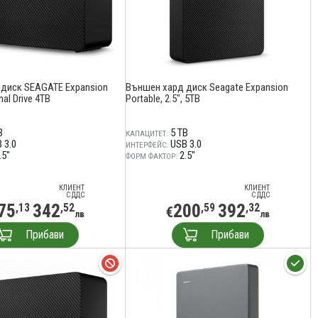
диск SEAGATE Expansion
Външен хард диск Seagate Expansion
al Drive 4TB
Portable, 2.5", 5TB
B
5 TB
КАПАЦИТЕТ:
 3.0
USB 3.0
ИНТЕРФЕЙС:
.5"
2.5"
ФОРМ ФАКТОР:
КЛИЕНТ
КЛИЕНТ
С ДДС
С ДДС
75
342
200
392
,13
,52
,59
,32
€
лв
лв
Прибави
Прибави