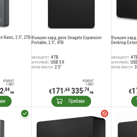
Basic, 2.5", 2TB
Външен хард диск Seagate Expansion
Външен хард 
Portable, 2.5", 4TB
Desktop Extern
4 TB
4 T
КАПАЦИТЕТ:
КАПАЦИТЕТ:
USB 3.0
USB
ИНТЕРФЕЙС:
ИНТЕРФЕЙС:
2.5"
3
ФОРМ ФАКТОР:
ФОРМ ФАКТОР:
КЛИЕНТ
КЛИЕНТ
С ДДС
С ДДС
2
171
335
1
,84
,66
,74
€
€
лв
лв
ави
Прибави