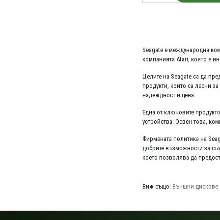
Seagate е международна ком
компанията Atari, която е и
Целите на Seagate са да пр
продукти, които са лесни з
надеждност и цена.
Една от ключовите продукто
устройства. Освен това, ком
Фирмената политика на Seag
добрите възможности за съх
което позволява да предост
Виж също:
Външни дискове 