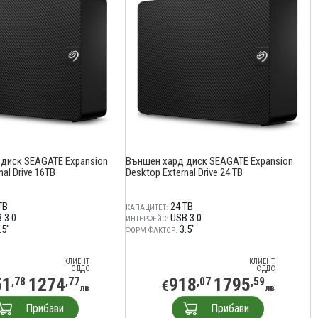
диск SEAGATE Expansion
Външен хард диск SEAGATE Expansion
al Drive 16TB
Desktop External Drive 24 TB
TB
24 TB
КАПАЦИТЕТ:
 3.0
USB 3.0
ИНТЕРФЕЙС:
.5"
3.5"
ФОРМ ФАКТОР:
КЛИЕНТ
КЛИЕНТ
С ДДС
С ДДС
51
1274
918
1795
,78
,77
,07
,59
€
лв
лв
Прибави
Прибави