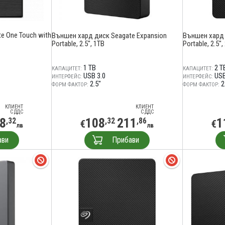
e One Touch with
Външен хард диск Seagate Expansion
Външен хард 
Portable, 2.5", 1TB
Portable, 2.5",
1 TB
2 T
КАПАЦИТЕТ:
КАПАЦИТЕТ:
USB 3.0
USB
ИНТЕРФЕЙС:
ИНТЕРФЕЙС:
2.5"
2
ФОРМ ФАКТОР:
ФОРМ ФАКТОР:
КЛИЕНТ
КЛИЕНТ
С ДДС
С ДДС
8
108
211
1
,32
,32
,86
€
€
лв
лв
ави
Прибави