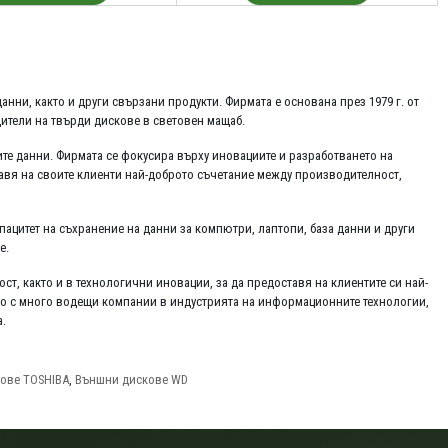
нни, както и други свързани продукти. Фирмата е основана през 1979 г. от
одители на твърди дискове в световен мащаб.
ите данни. Фирмата се фокусира върху иновациите и разработването на
тавя на своите клиенти най-доброто съчетание между производителност,
пацитет на съхранение на данни за компютри, лаптопи, база данни и други
е.
т, както и в технологични иновации, за да предоставя на клиентите си най-
во с много водещи компании в индустрията на информационните технологии,
а.
ове TOSHIBA
,
Външни дискове WD