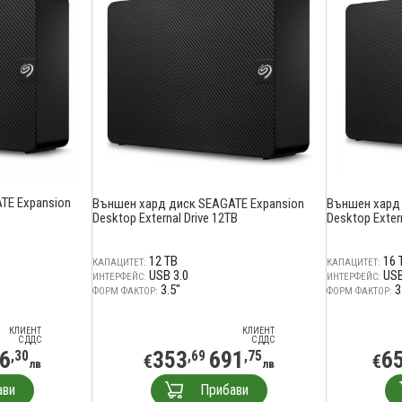
TE Expansion
Външен хард диск SEAGATE Expansion
Външен хард 
Desktop External Drive 12TB
Desktop Extern
12 TB
16 
КАПАЦИТЕТ:
КАПАЦИТЕТ:
USB 3.0
USB
ИНТЕРФЕЙС:
ИНТЕРФЕЙС:
3.5"
3
ФОРМ ФАКТОР:
ФОРМ ФАКТОР:
КЛИЕНТ
КЛИЕНТ
С ДДС
С ДДС
6
353
691
6
,30
,69
,75
€
€
лв
лв
ави
Прибави