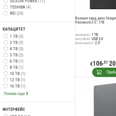
SILICON POWER
(17)
TOSHIBA
(4)
WD
(23)
Външен хард диск Seagat
Password 2.5", 1TB
КАПАЦИТЕТ
1 TB
КАПАЦИТЕТ:
1 TB
(3)
USB 3.0
ИНТЕРФЕЙС:
2 TB
(2)
2.5"
ФОРМ ФАКТОР:
4 TB
(3)
5 TB
(2)
6 TB
(1)
106
20
,51
€
8 TB
(1)
Приб
10 TB
(1)
12 TB
(1)
16 TB
(1)
Покажи още
3
ИНТЕРФЕЙС