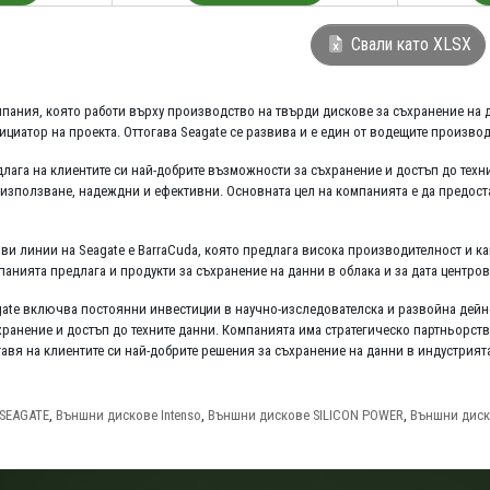
Свали като XLSX
пания, която работи върху производство на твърди дискове за съхранение на да
нициатор на проекта. Оттогава Seagate се развива и е един от водещите произв
едлага на клиентите си най-добрите възможности за съхранение и достъп до техн
а използване, надеждни и ефективни. Основната цел на компанията е да предос
ви линии на Seagate е BarraCuda, която предлага висока производителност и ка
панията предлага и продукти за съхранение на данни в облака и за дата центров
ate включва постоянни инвестиции в научно-изследователска и развойна дейнос
ранение и достъп до техните данни. Компанията има стратегическо партньорст
авя на клиентите си най-добрите решения за съхранение на данни в индустрият
SEAGATE
,
Външни дискове Intenso
,
Външни дискове SILICON POWER
,
Външни диск