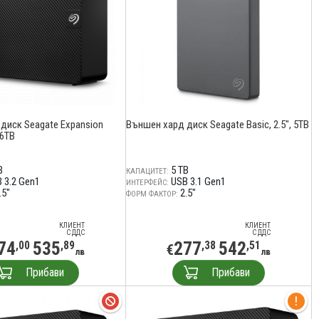
диск Seagate Expansion
Външен хард диск Seagate Basic, 2.5", 5TB
 6TB
B
5 TB
КАПАЦИТЕТ:
 3.2 Gen1
USB 3.1 Gen1
ИНТЕРФЕЙС:
.5"
2.5"
ФОРМ ФАКТОР:
КЛИЕНТ
КЛИЕНТ
С ДДС
С ДДС
74
535
277
542
,00
,89
,38
,51
€
лв
лв
Прибави
Прибави