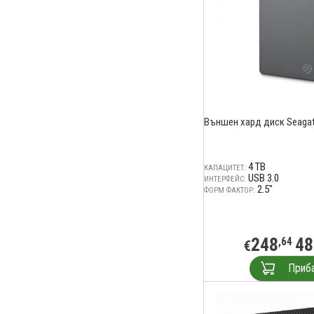
Външен хард диск Seagate 
4 TB
КАПАЦИТЕТ:
USB 3.0
ИНТЕРФЕЙС:
2.5"
ФОРМ ФАКТОР:
248
48
,64
€
Приб