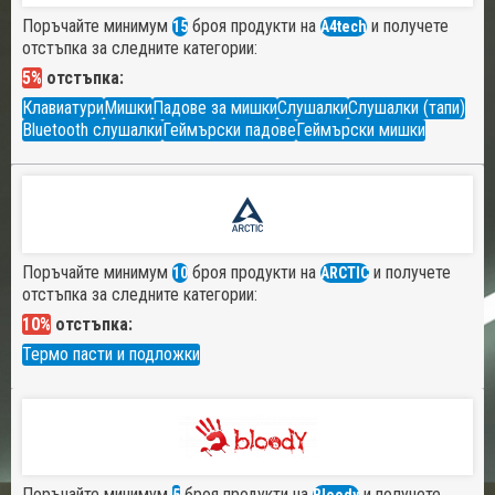
Поръчайте минимум
броя продукти на
и получете
15
A4tech
отстъпка за следните категории:
5%
отстъпка:
Клавиатури
Мишки
Падове за мишки
Слушалки
Слушалки (тапи)
Bluetooth слушалки
Геймърски падове
Геймърски мишки
Поръчайте минимум
броя продукти на
и получете
10
ARCTIC
отстъпка за следните категории:
10%
отстъпка:
Термо пасти и подложки
Поръчайте минимум
броя продукти на
и получете