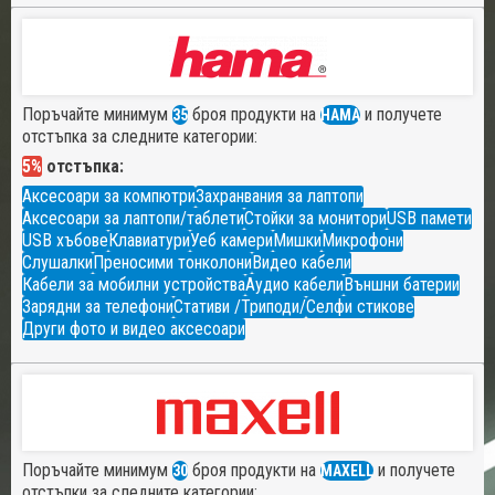
Поръчайте минимум
броя продукти на
и получете
35
HAMA
отстъпка за следните категории:
5%
отстъпка:
Аксесоари за компютри
Захранвания за лаптопи
Аксесоари за лаптопи/таблети
Стойки за монитори
USB памети
USB хъбове
Клавиатури
Уеб камери
Мишки
Микрофони
Слушалки
Преносими тонколони
Видео кабели
Кабели за мобилни устройства
Аудио кабели
Външни батерии
Зарядни за телефони
Стативи /Триподи/
Селфи стикове
Други фото и видео аксесоари
Поръчайте минимум
броя продукти на
и получете
30
MAXELL
отстъпки за следните категории: