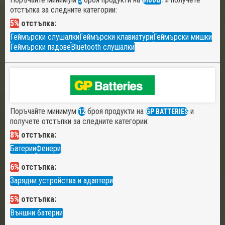
5
Bloody
отстъпка за следните категории:
5%
отстъпка:
Геймърски слушалки
Геймърски клавиатури
Геймърски мишки
Геймърски падове
Bluetooth слушалки
Поръчайте минимум
броя продукти на
и
12
GP BATTERIES
получете отстъпки за следните категории:
8%
отстъпка:
Батерии
Фенери
6%
отстъпка:
Зарядни устройства и адаптери
5%
отстъпка:
Външни батерии