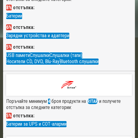
8%
отстъпка:
Батерии
6%
отстъпка:
Зарядни устройства и адаптери
5%
отстъпка:
USB памети
Слушалки
Слушалки (тапи)
Носители CD, DVD, Blu-Ray
Bluetooth слушалки
Поръчайте минимум
броя продукти на
и получете
4
RITAR
отстъпка за следните категории:
5%
отстъпка:
Батерии за UPS и СОТ-аларми