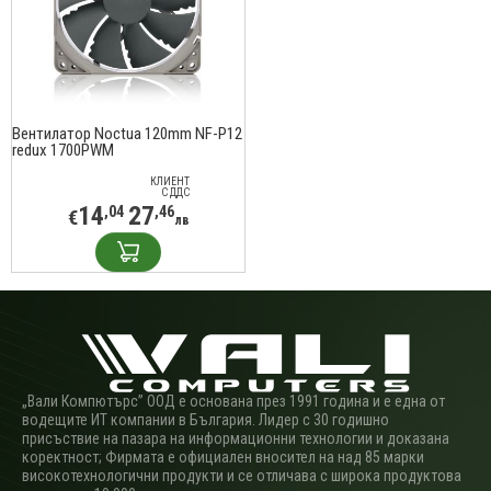
Вентилатор Noctua 120mm NF-P12
redux 1700PWM
КЛИЕНТ
С ДДС
14
27
,04
,46
€
лв
„Вали Компютърс” ООД е основана през 1991 година и е една от
водещите ИТ компании в България. Лидер с 30 годишно
присъствие на пазара на информационни технологии и доказана
коректност; Фирмата е официален вносител на над 85 марки
високотехнологични продукти и се отличава с широка продуктова