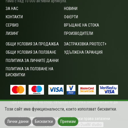
гама с над 10 000 активни артикула.
ЗА НАС
НОВИНИ
КОНТАКТИ
ОФЕРТИ
СЕРВИЗ
ВРЪЩАНЕ НА СТОКА
ЛИЗИНГ
ПРОИЗВОДИТЕЛИ
ОБЩИ УСЛОВИЯ ЗА ПРОДАЖБА
ЗАСТРАХОВКА PROTECT+
ОБЩИ УСЛОВИЯ ЗА ПОЛЗВАНЕ
УДЪЛЖЕНА ГАРАНЦИЯ
ПОЛИТИКА ЗА ЛИЧНИТЕ ДАННИ
ПОЛИТИКА ЗА ПОЛЗВАНЕ НА
БИСКВИТКИ
При възникване на спор, свързан с покупка онлайн можете да
ползвате сайта
ОРС
.
Този сайт има функционалности, които използват бисквитки.
©2003-2026 Vali computers Ltd. Всички права запазени.
Лични данни
Бисквитки
Приемам
Цените са с ДДС
Уеб дизайн DualM studio