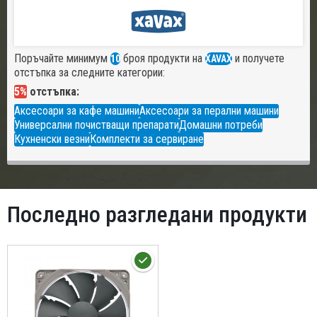
Поръчайте минимум
броя продукти на
и получете
10
XAVAX
отстъпка за следните категории:
5%
отстъпка:
Аксесоари за кафе машини
Аксесоари за перални машини
Универсални почистващи препарати
Домашни потреби
Кухненски везни
Комплекти за сервиране
Последно разгледани продукти