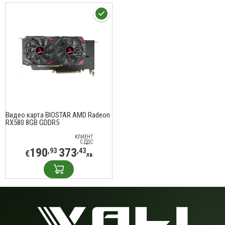
Видео карта BIOSTAR AMD Radeon
RX580 8GB GDDR5
КЛИЕНТ
С ДДС
190
373
,93
,43
€
лв