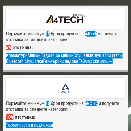
Поръчайте минимум
броя продукти на
и получете
15
A4tech
отстъпка за следните категории:
5%
отстъпка:
Клавиатури
Мишки
Падове за мишки
Слушалки
Слушалки (тапи)
Bluetooth слушалки
Геймърски падове
Геймърски мишки
Поръчайте минимум
броя продукти на
и получете
10
ARCTIC
отстъпка за следните категории:
10%
отстъпка:
Термо пасти и подложки