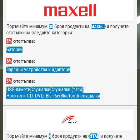
Поръчайте минимум
броя продукти на
и получете
30
MAXELL
отстъпки за следните категории:
8%
отстъпка:
Батерии
6%
отстъпка:
Зарядни устройства и адаптери
5%
отстъпка:
USB памети
Слушалки
Слушалки (тапи)
Носители CD, DVD, Blu-Ray
Bluetooth слушалки
Поръчайте минимум
броя продукти на
и получете
4
RITAR