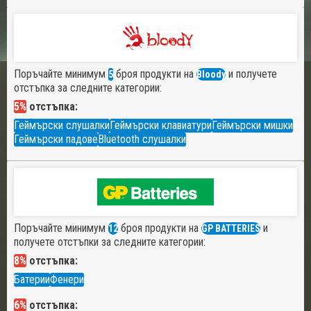
Поръчайте минимум
броя продукти на
и получете
5
Bloody
отстъпка за следните категории:
5%
отстъпка:
Геймърски слушалки
Геймърски клавиатури
Геймърски мишки
Геймърски падове
Bluetooth слушалки
Поръчайте минимум
броя продукти на
и
12
GP BATTERIES
получете отстъпки за следните категории:
8%
отстъпка:
Батерии
Фенери
6%
отстъпка: