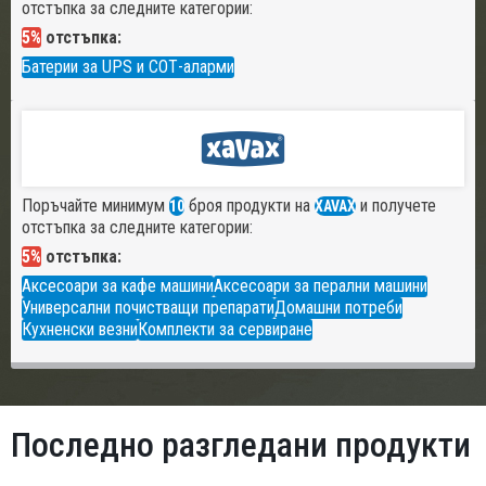
отстъпка за следните категории:
5%
отстъпка:
Батерии за UPS и СОТ-аларми
Поръчайте минимум
броя продукти на
и получете
10
XAVAX
отстъпка за следните категории:
5%
отстъпка:
Аксесоари за кафе машини
Аксесоари за перални машини
Универсални почистващи препарати
Домашни потреби
Кухненски везни
Комплекти за сервиране
Последно разгледани продукти