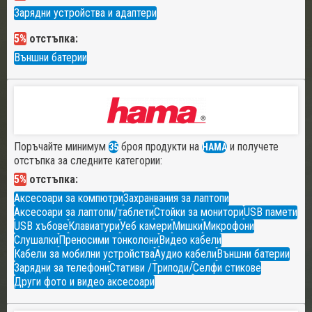
Зарядни устройства и адаптери
5%
отстъпка:
Външни батерии
Поръчайте минимум
броя продукти на
и получете
35
HAMA
отстъпка за следните категории:
5%
отстъпка:
Аксесоари за компютри
Захранвания за лаптопи
Аксесоари за лаптопи/таблети
Стойки за монитори
USB памети
USB хъбове
Клавиатури
Уеб камери
Мишки
Микрофони
Слушалки
Преносими тонколони
Видео кабели
Кабели за мобилни устройства
Аудио кабели
Външни батерии
Зарядни за телефони
Стативи /Триподи/
Селфи стикове
Други фото и видео аксесоари