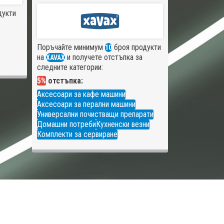
дукти
Поръчайте минимум
броя продукти
10
на
и получете отстъпка за
XAVAX
следните категории:
5%
отстъпка:
Аксесоари за кафе машини
Аксесоари за перални машини
Универсални почистващи препарати
Домашни потреби
Кухненски везни
Комплекти за сервиране