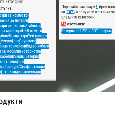
те категории:
Поръчайте минимум
броя про
4
тъпка:
на
и получете отстъпка за
RITAR
оари за компютри
следните категории:
вания за лаптопи
5%
отстъпка:
ари за лаптопи/таблети
 за монитори
USB памети
Батерии за UPS и СОТ-аларми
ъбове
Клавиатури
Уеб камери
и
Микрофони
Слушалки
сими тонколони
Видео кабели
 за мобилни устройства
 кабели
Външни батерии
и за телефони
и /Триподи/
Селфи стикове
фото и видео аксесоари
одукти