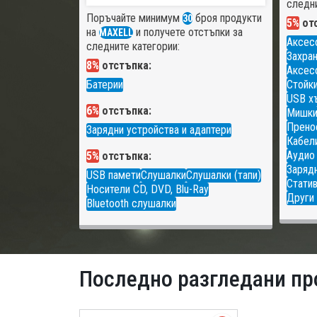
следни
Поръчайте минимум
броя продукти
30
5%
отс
на
и получете отстъпки за
MAXELL
Аксес
следните категории:
Захран
8%
отстъпка:
Аксесо
Батерии
Стойки
USB х
6%
отстъпка:
Мишк
Прено
Зарядни устройства и адаптери
Кабели
Аудио
5%
отстъпка:
Зарядн
USB памети
Слушалки
Слушалки (тапи)
Статив
Носители CD, DVD, Blu-Ray
Други 
Bluetooth слушалки
Последно разгледани пр