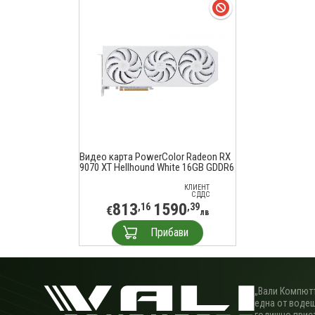
Видео карта PowerColor Radeon RX
9070 XT Hellhound White 16GB GDDR6
КЛИЕНТ
С ДДС
813
1590
,16
,39
€
лв
Прибави
„Вали Компютъ
една от водещ