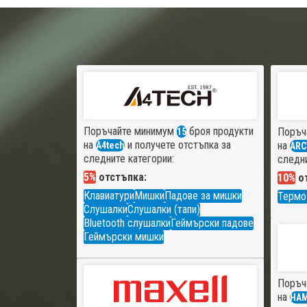
Поръчайте минимум
броя продукти
Поръч
15
на
и получете отстъпка за
на
A4tech
ARC
следните категории:
следни
5%
отстъпка:
10%
от
Клавиатури
Мишки
Падове за мишки
Термо
Слушалки
Слушалки (тапи)
Bluetooth слушалки
Геймърски падове
Геймърски мишки
Поръч
на
HA