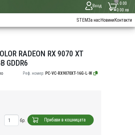
0
€ 0.00
Вход
0.00 лв
STEM
За нас
Новини
Контакти
LOR RADEON RX 9070 XT
B GDDR6
по
Реф. номер:
PC-VC-RX9070XT-16G-L-W
Прибави в кошницата
бр.