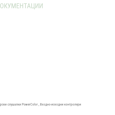
ОКУМЕНТАЦИИ
рски слушалки PowerColor
,
Входно-изходни контролери