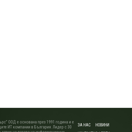
рс” ООД е основана през 1991 година и е
ЗА НАС
НОВИНИ
ите ИТ компании в България. Лидер с 30