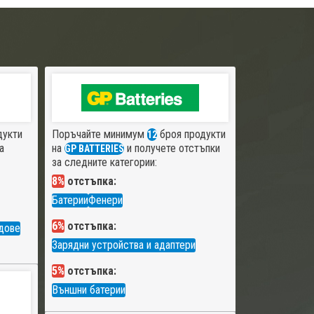
дукти
Поръчайте минимум
броя продукти
12
а
на
и получете отстъпки
GP BATTERIES
за следните категории:
8%
отстъпка:
Батерии
Фенери
6%
отстъпка:
дове
Зарядни устройства и адаптери
5%
отстъпка:
Външни батерии