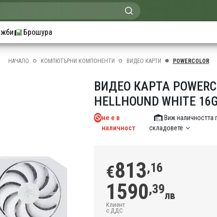
ажби
Брошура
НАЧАЛО
КОМПЮТЪРНИ КОМПОНЕНТИ
ВИДЕО КАРТИ
POWERCOLOR
ВИДЕО КАРТА POWERCO
HELLHOUND WHITE 16G
не е в
Виж наличността 
наличност
складовете
813
,16
€
1590
,39
лв
Клиент
с ДДС