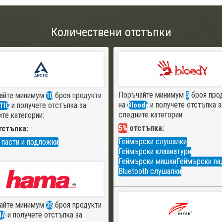
Количествени отстъпки
Поръчайте минимум
броя про
айте минимум
броя продукти
5
10
на
и получете отстъпка з
и получете отстъпка за
Bloody
TIC
следните категории:
те категории:
5%
отстъпка:
стъпка:
Геймърски слушалки
 пасти и подложки
Геймърски клавиатури
Геймърски мишки
Геймърски па
Bluetooth слушалки
айте минимум
броя продукти
35
и получете отстъпка за
MA