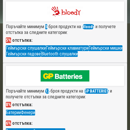
Поръчайте минимум
броя продукти на
и получете
5
Bloody
отстъпка за следните категории:
5%
отстъпка:
Геймърски слушалки
Геймърски клавиатури
Геймърски мишки
Геймърски падове
Bluetooth слушалки
Поръчайте минимум
броя продукти на
и
12
GP BATTERIES
получете отстъпки за следните категории:
8%
отстъпка:
Батерии
Фенери
6%
отстъпка: