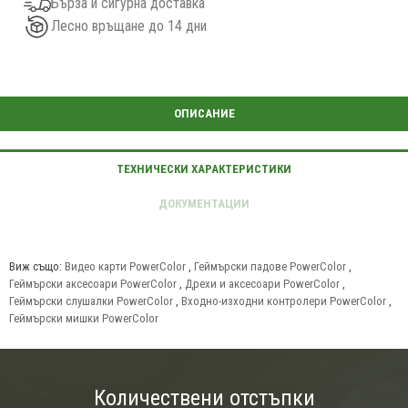
Бърза и сигурна доставка
Лесно връщане до 14 дни
Виж също:
Видео карти PowerColor
,
Геймърски падове PowerColor
,
Геймърски аксесоари PowerColor
,
Дрехи и аксесоари PowerColor
,
Геймърски слушалки PowerColor
,
Входно-изходни контролери PowerColor
,
Геймърски мишки PowerColor
Количествени отстъпки