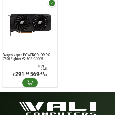
Видео карта POWERCOLOR RX
7600 Fighter V2 8GB GDDR6
КЛИЕНТ
С ДДС
291
569
,14
,43
€
лв