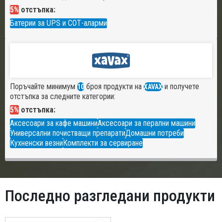
5%
отстъпка:
Батерии за UPS и СОТ-аларми
Поръчайте минимум
броя продукти на
и получете
10
XAVAX
отстъпка за следните категории:
5%
отстъпка:
Аксесоари за кафе машини
Аксесоари за перални машини
Универсални почистващи препарати
Домашни потреби
Кухненски везни
Комплекти за сервиране
Последно разгледани продукти