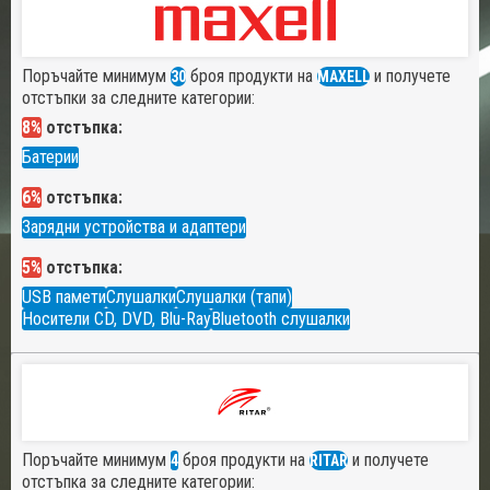
Поръчайте минимум
броя продукти на
и получете
30
MAXELL
отстъпки за следните категории:
8%
отстъпка:
Батерии
6%
отстъпка:
Зарядни устройства и адаптери
5%
отстъпка:
USB памети
Слушалки
Слушалки (тапи)
Носители CD, DVD, Blu-Ray
Bluetooth слушалки
Поръчайте минимум
броя продукти на
и получете
4
RITAR
отстъпка за следните категории: