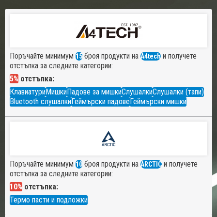
Поръчайте минимум
броя продукти на
и получете
15
A4tech
отстъпка за следните категории:
5%
отстъпка:
Клавиатури
Мишки
Падове за мишки
Слушалки
Слушалки (тапи)
Bluetooth слушалки
Геймърски падове
Геймърски мишки
Поръчайте минимум
броя продукти на
и получете
10
ARCTIC
отстъпка за следните категории:
10%
отстъпка:
Термо пасти и подложки