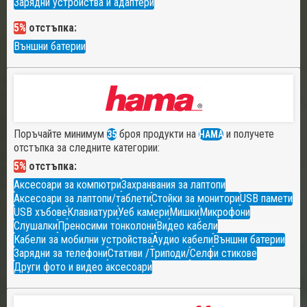
Зарядни устройства и адаптери
5%
отстъпка:
Външни батерии
Поръчайте минимум
броя продукти на
и получете
35
HAMA
отстъпка за следните категории:
5%
отстъпка:
Аксесоари за компютри
Захранвания за лаптопи
Аксесоари за лаптопи/таблети
Стойки за монитори
USB памети
USB хъбове
Клавиатури
Уеб камери
Мишки
Микрофони
Слушалки
Преносими тонколони
Видео кабели
Кабели за мобилни устройства
Аудио кабели
Външни батерии
Зарядни за телефони
Стативи /Триподи/
Селфи стикове
Други фото и видео аксесоари