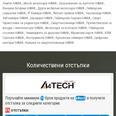
Лампи HAMA
,
eBook аксесоари HAMA
,
Захранвания за лаптопи HAMA
,
Външни батерии HAMA
,
Други мобилни аксесоари HAMA
,
Геймърски
слушалки HAMA
,
IP Камери HAMA
,
Фитнес гривни HAMA
,
Часовници HAMA
,
Уеб камери HAMA
,
Шредери HAMA
,
Геймърски падове HAMA
,
Смарт
термоглави за радиатори HAMA
,
Смартчасовници HAMA
,
Пречистватели за
въздух / вентилатори HAMA
,
Аксесоари за контакти HAMA
,
Геймърски
столове HAMA
,
Чекмеджета за дискове HAMA
,
Мрежови карти HAMA
,
KVM
Суичове HAMA
,
Инструменти HAMA
,
Кухненски таймери HAMA
,
Цифрови
кантари HAMA
,
Каишки за смартчасовници HAMA
Количествени отстъпки
Поръчайте минимум
броя продукти на
и получете
15
A4tech
отстъпка за следните категории:
5%
отстъпка: