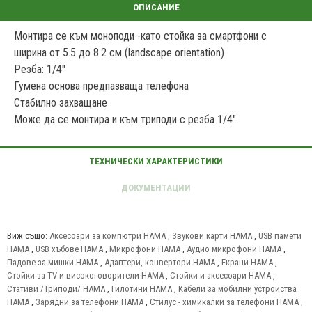
Монтира се към моноподи -като стойка за смартфони с
ширина от 5.5 до 8.2 см (landscape orientation)
Резба: 1/4"
Гумена основа предпазваща телефона
Стабилно захващане
Може да се монтира и към триподи с резба 1/4"
Виж също:
Аксесоари за компютри HAMA
,
Звукови карти HAMA
,
USB памети
HAMA
,
USB хъбове HAMA
,
Микрофони HAMA
,
Аудио микрофони HAMA
,
Падове за мишки HAMA
,
Адаптери, конвертори HAMA
,
Екрани HAMA
,
Стойки за TV и високоговорители HAMA
,
Стойки и аксесоари HAMA
,
Стативи /Триподи/ HAMA
,
Гилотини HAMA
,
Кабели за мобилни устройства
HAMA
,
Зарядни за телефони HAMA
,
Стилус - химикалки за телефони HAMA
,