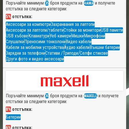
Поръчайте минимум
броя продукти на
и получете
35
HAMA
отстъпка за следните категории:
5%
отстъпка:
Аксесоари за компютри
Захранвания за лаптопи
Аксесоари за лаптопи/таблети
Стойки за монитори
USB памети
USB хъбове
Клавиатури
Уеб камери
Мишки
Микрофони
Слушалки
Преносими тонколони
Видео кабели
Кабели за мобилни устройства
Аудио кабели
Външни батерии
Зарядни за телефони
Стативи /Триподи/
Селфи стикове
Други фото и видео аксесоари
Поръчайте минимум
броя продукти на
и получете
30
MAXELL
отстъпки за следните категории:
8%
отстъпка:
Батерии
6%
отстъпка: