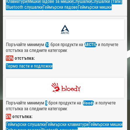
Клавиатури
Мишки
Падове за мишки
Слушалки
Слушалки (тапи)
Bluetooth слушалки
Геймърски падове
Геймърски мишки
Поръчайте минимум
броя продукти на
и получете
10
ARCTIC
отстъпка за следните категории:
10%
отстъпка:
Термо пасти и подложки
Поръчайте минимум
броя продукти на
и получете
5
Bloody
отстъпка за следните категории:
5%
отстъпка:
Геймърски слушалки
Геймърски клавиатури
Геймърски мишки