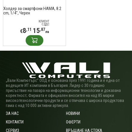
Холдер за смартфони HAMA, 8.2
cm, 1/4", Черен
КЛИЕНТ
С ДДС
8
15
,11
,87
€
лв
„Вали Компютърс” ООД е основана през 1991 година и е една от
водещите ИТ компании в България. Лидер с 30 годишно
присъствие на пазара на информационни технологии и доказана
коректност; Фирмата е официален вносител на над 85 марки
високотехнологични продукти и се отличава с широка продуктова
гама с над 10 000 активни артикула.
ЗА НАС
НОВИНИ
КОНТАКТИ
ОФЕРТИ
СЕРВИЗ
ВРЪЩАНЕ НА СТОКА