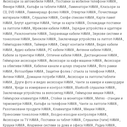
Аксесоари за автомобили HAMA
,
Поставки за мобилни телефони HAMA
,
Фенери HAMA
,
Калъфи за таблети HAMA
,
Ламинатори HAMA
,
Класьори за
CD, DVD HAMA
,
Ламиниращо фолио HAMA
,
Отвертки HAMA
,
Почистващи
материали HAMA
,
Слушалки HAMA
,
Селфи стикове HAMA
,
Карти памет
HAMA
,
Блутут адаптери HAMA
,
Четци за карти HAMA
,
Охлаждащи поставки
за лаптопи HAMA
,
Мрежови кабели HAMA
,
Зарядни устройства и адаптери
HAMA
,
Разклонители HAMA
,
Захранващи кабели HAMA
,
Звукови системи и
тонколони HAMA
,
Бинокли HAMA
,
Заключващи устройства за лаптоп HAMA
,
Геймпадове HAMA
,
Таймери HAMA
,
Смарт контакти HAMA
,
Видео кабели
HAMA
,
Аудио кабели HAMA
,
PC кабели HAMA
,
Антенни кабели HAMA
,
Кабели за принтери HAMA
,
Оптични кабели HAMA
,
Дистанционни HAMA
,
Геймърски аксесоари HAMA
,
Аксесоари за кафе машини HAMA
,
Аксесоари
за обективи HAMA
,
Кабелни канали и шлаух спирали HAMA
,
Фото рамки
HAMA
,
Фотоалбуми HAMA
,
Защитни фолиа / стъкла за телефони HAMA
,
Антени HAMA
,
Домашни потреби HAMA
,
Аксесоари за лаптопи/таблети
HAMA
,
Други фото и видео аксесоари HAMA
,
Чанти за камери и камкордери
HAMA
,
Уреди за измерване и контрол HAMA
,
Bluetooth слушалки HAMA
,
Заключващи устройства за велосипед HAMA
,
Геймърски мишки HAMA
,
Геймърски клавиатури HAMA
,
Стойки за монитори HAMA
,
Метео - станции и
термометри HAMA
,
Калъфи за телефони HAMA
,
Чанти за лаптопи HAMA
,
Разопаковани продукти HAMA
,
Клавиатури HAMA
,
Мишки HAMA
,
Преносими тонколони HAMA
,
Входно-изходни контролери HAMA
,
Аксесоари за TV HAMA
,
Поставки за таблет HAMA
,
Слушалки (тапи) HAMA
,
Крушки HAMA
,
Алармени системи за дома и офиса HAMA
,
Радиа HAMA
,