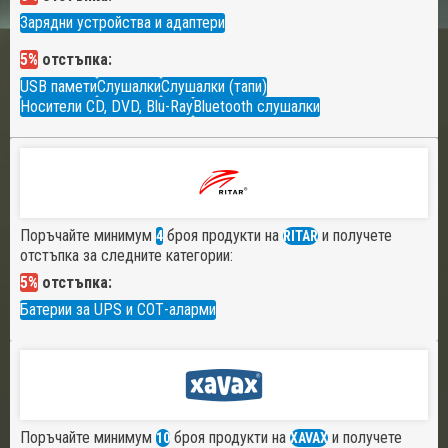
Зарядни устройства и адаптери
5%
отстъпка:
USB памети
Слушалки
Слушалки (тапи)
Носители CD, DVD, Blu-Ray
Bluetooth слушалки
Поръчайте минимум
броя продукти на
и получете
4
RITAR
отстъпка за следните категории:
5%
отстъпка:
Батерии за UPS и СОТ-аларми
Поръчайте минимум
броя продукти на
и получете
10
XAVAX