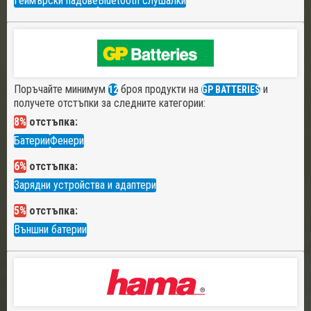
Геймърски падове
Bluetooth слушалки
Поръчайте минимум
броя продукти на
и
12
GP BATTERIES
получете отстъпки за следните категории:
8%
отстъпка:
Батерии
Фенери
6%
отстъпка:
Зарядни устройства и адаптери
5%
отстъпка:
Външни батерии