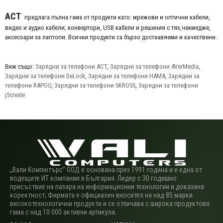
ACT
предлага пълна гама от продукти като: мрежови и оптични кабели,
видео и аудио кабели, конвертори, USB кабели и решения с тях,чекмедже,
аксесоари за лаптопи. Всички продукти са бързо достаавяеми и качествени.
Виж също:
Зарядни за телефони ACT
,
Зарядни за телефони AVerMedia
,
Зарядни за телефони DeLock
,
Зарядни за телефони HAMA
,
Зарядни за
телефони RAPOO
,
Зарядни за телефони SKROSS
,
Зарядни за телефони
j5create
„Вали Компютърс” ООД е основана през 1991 година и е една от
водещите ИТ компании в България. Лидер с 30 годишно
присъствие на пазара на информационни технологии и доказана
коректност; Фирмата е официален вносител на над 85 марки
високотехнологични продукти и се отличава с широка продуктова
гама с над 10 000 активни артикула.