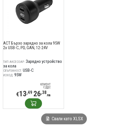
ACT Бързо зарядно за кола 95W
2x USB-C, PD, GAN, 12-24V
Зарядно устройство
ТИП АКСЕСОАР:
за кола
USB-C
СВЪРЗАНОСТ:
95W
ИЗХОД:
КЛИЕНТ
С ДДС
13
26
,49
,38
€
лв
Свали като XLSX