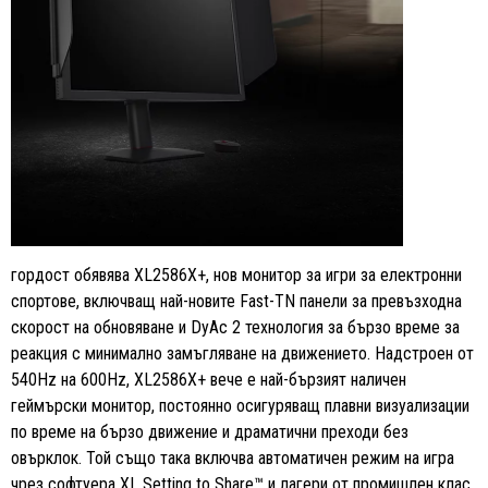
гордост обявява XL2586X+, нов монитор за игри за електронни
спортове, включващ най-новите Fast-TN панели за превъзходна
скорост на обновяване и DyAc 2 технология за бързо време за
реакция с минимално замъгляване на движението. Надстроен от
540Hz на 600Hz, XL2586X+ вече е най-бързият наличен
геймърски монитор, постоянно осигуряващ плавни визуализации
по време на бързо движение и драматични преходи без
овърклок. Той също така включва автоматичен режим на игра
чрез софтуера XL Setting to Share™ и лагери от промишлен клас