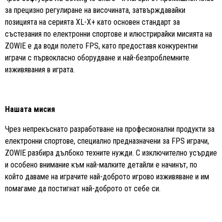
за прецизно регулиране на височината, затвърждавайки
позицията на серията XL-X+ като основен стандарт за
състезания по електронни спортове и илюстрирайки мисията на
ZOWIE е да води полето FPS, като предоставя конкурентни
играчи с първокласно оборудване и най-безпроблемните
изживявания в играта.
Нашата мисия
Чрез непрекъснато разработване на професионални продукти за
електронни спортове, специално предназначени за FPS играчи,
ZOWIE разбира дълбоко техните нужди. С изключително усърдие
и особено внимание към най-малките детайли е начинът, по
който даваме на играчите най-доброто игрово изживяване и им
помагаме да постигнат най-доброто от себе си.