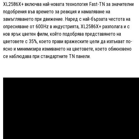
XL2586X+ включва най-новата технология Fast-TN за значителни
подобрения във времето за реакция и намаляване на
замъгляването при движение. Наред с най-бързата честота на
опресняване от 600Hz в индустрията, XL2586X+ разполага и с
нов ярък цветен филм, който подобрява представянето на
цветовете с 35%, което прави вражеските цели да изпъкват по-
ясно и минимизира измиването на цветовете, което обикновено
се наблюдава при стандартните TN панели.