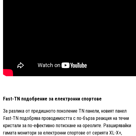
Fast-TN подобрение за електронни спортове
За разлика от предишното поколение TN панели, новият панел
Fast-TN подобрява проводимостта с по-бърза реакция на течни
кристали за по-ефективно потискане на ореолите. Разширявайки
гамата монитори за електронни спортове от серията XL-X+,