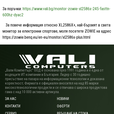
За поръчки:
https://www.vali.bg/monitor-zowie-xl2586x-245-fasttn-
600hz-dyac2
 За повече информация относно XL2586X+, най-бързият в света
монитор за електронни спортове, моля посетете ZOWIE на адрес
https://zowie.benq.eu/en-eu/monitor/xl2586x-plus.html
„Вали Компютърс” ООД е основана през 1991 година и е една от
водещите ИТ компании в България. Лидер с 30 годишно
присъствие на пазара на информационни технологии и доказана
коректност; Фирмата е официален вносител на над 85 марки
високотехнологични продукти и се отличава с широка продуктова
гама с над 10 000 активни артикула.
ЗА НАС
НОВИНИ
КОНТАКТИ
ОФЕРТИ
СЕРВИЗ
ВРЪЩАНЕ НА СТОКА