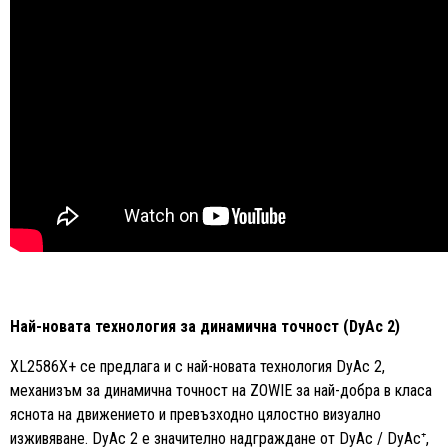
Най-новата технология за динамична точност (DyAc 2)
XL2586X+ се предлага и с най-новата технология DyAc 2,
механизъм за динамична точност на ZOWIE за най-добра в класа
яснота на движението и превъзходно цялостно визуално
изживяване. DyAc 2 е значително надграждане от DyAc / DyAc⁺,