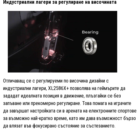
Индустриални лагери за регулиране на височината
Отличаващ се с регулируеми по височина дизайни с
индустриални лагери, XL2586X+ позволява на геймърите да
зададат идеалната позиция в движение, плъзгайки се без
запъване или прекомерно регулиране. Това помага на играчите
да завършат настройката си в арената на електронните спортове
за възможно най-кратко време, като им дава възможност бързо
да влязат във фокусирано състояние за състезанието.