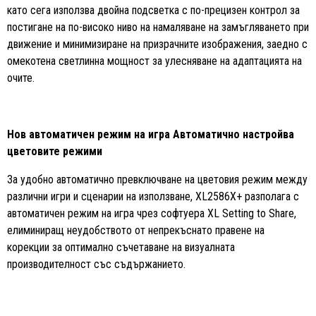
като сега използва двойна подсветка с по-прецизен контрол за
постигане на по-високо ниво на намаляване на замъгляването при
движение и минимизиране на призрачните изображения, заедно с
омекотена светлинна мощност за улесняване на адаптацията на
очите.
Нов автоматичен режим на игра Автоматично настройва
цветовите режими
За удобно автоматично превключване на цветовия режим между
различни игри и сценарии на използване, XL2586X+ разполага с
автоматичен режим на игра чрез софтуера XL Setting to Share,
елиминиращ неудобството от непрекъснато правене на
корекции за оптимално съчетаване на визуалната
производителност със съдържанието.