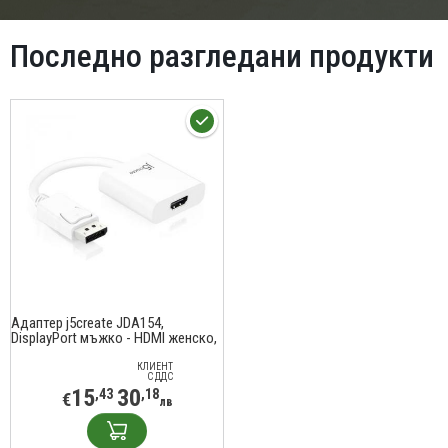
Последно разгледани продукти
Адаптер j5create JDA154,
DisplayPort мъжко - HDMI женско,
90 мм
КЛИЕНТ
С ДДС
15
30
,43
,18
€
лв