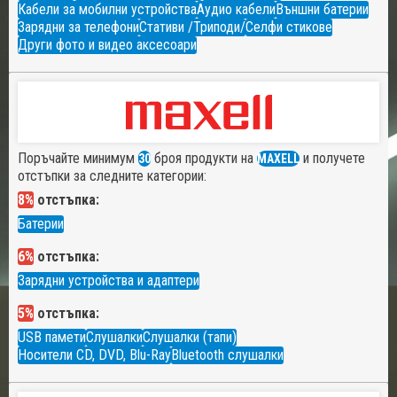
Кабели за мобилни устройства
Аудио кабели
Външни батерии
Зарядни за телефони
Стативи /Триподи/
Селфи стикове
Други фото и видео аксесоари
Поръчайте минимум
броя продукти на
и получете
30
MAXELL
отстъпки за следните категории:
8%
отстъпка:
Батерии
6%
отстъпка:
Зарядни устройства и адаптери
5%
отстъпка:
USB памети
Слушалки
Слушалки (тапи)
Носители CD, DVD, Blu-Ray
Bluetooth слушалки