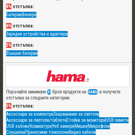
8%
отстъпка:
Батерии
Фенери
6%
отстъпка:
Зарядни устройства и адаптери
5%
отстъпка:
Външни батерии
Поръчайте минимум
броя продукти на
и получете
35
HAMA
отстъпка за следните категории:
5%
отстъпка:
Аксесоари за компютри
Захранвания за лаптопи
Аксесоари за лаптопи/таблети
Стойки за монитори
USB памети
USB хъбове
Клавиатури
Уеб камери
Мишки
Микрофони
Слушалки
Преносими тонколони
Видео кабели