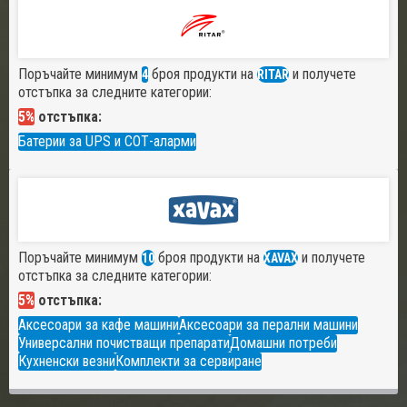
Поръчайте минимум
броя продукти на
и получете
4
RITAR
отстъпка за следните категории:
5%
отстъпка:
Батерии за UPS и СОТ-аларми
Поръчайте минимум
броя продукти на
и получете
10
XAVAX
отстъпка за следните категории:
5%
отстъпка:
Аксесоари за кафе машини
Аксесоари за перални машини
Универсални почистващи препарати
Домашни потреби
Кухненски везни
Комплекти за сервиране