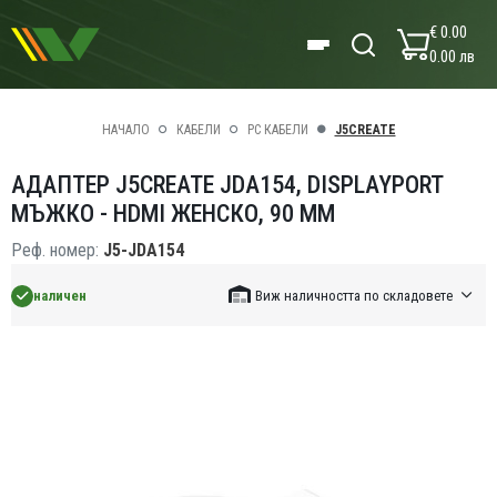
€ 0.00
0.00 лв
НАЧАЛО
КАБЕЛИ
PC КАБЕЛИ
J5CREATE
АДАПТЕР J5CREATE JDA154, DISPLAYPORT
МЪЖКО - HDMI ЖЕНСКО, 90 ММ
Реф. номер:
J5-JDA154
наличен
Виж наличността по складовете