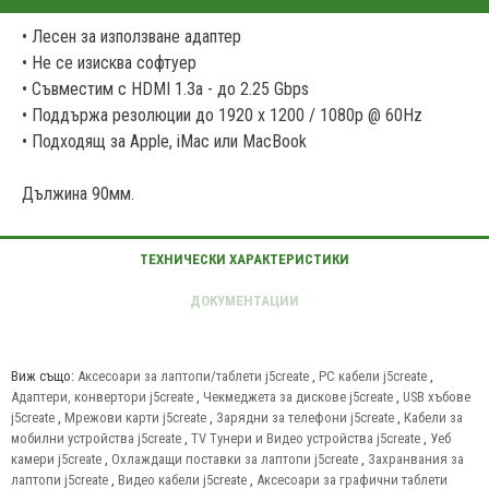
• Лесен за използване адаптер
• Не се изисква софтуер
• Съвместим с HDMI 1.3a - до 2.25 Gbps
• Поддържа резолюции до 1920 x 1200 / 1080p @ 60Hz
• Подходящ за Apple, iMac или MacBook
Дължина 90мм.
Виж също:
Аксесоари за лаптопи/таблети j5create
,
PC кабели j5create
,
Адаптери, конвертори j5create
,
Чекмеджета за дискове j5create
,
USB хъбове
j5create
,
Мрежови карти j5create
,
Зарядни за телефони j5create
,
Кабели за
мобилни устройства j5create
,
TV Тунери и Видео устройства j5create
,
Уеб
камери j5create
,
Охлаждащи поставки за лаптопи j5create
,
Захранвания за
лаптопи j5create
,
Видео кабели j5create
,
Аксесоари за графични таблети