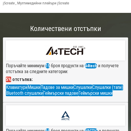
j5create
,
Мултимедийни плейъри j5create
Количествени отстъпки
Поръчайте минимум
броя продукти на
и получете
15
A4tech
отстъпка за следните категории:
5%
отстъпка:
Клавиатури
Мишки
Падове за мишки
Слушалки
Слушалки (тапи)
Bluetooth слушалки
Геймърски падове
Геймърски мишки
Поръчайте минимум
броя продукти на
и получете