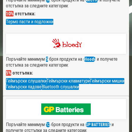
10
ARCTIC
отстъпка за следните категории:
10%
отстъпка:
Термо пасти и подложки
Поръчайте минимум
броя продукти на
и получете
5
Bloody
отстъпка за следните категории:
5%
отстъпка:
Геймърски слушалки
Геймърски клавиатури
Геймърски мишки
Геймърски падове
Bluetooth слушалки
Поръчайте минимум
броя продукти на
и
12
GP BATTERIES
получете отстъпки за следните категории: