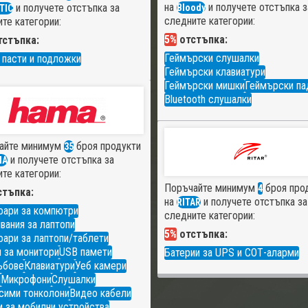
на
и получете отстъпка з
и получете отстъпка за
Bloody
TIC
следните категории:
те категории:
5%
отстъпка:
стъпка:
Геймърски слушалки
 пасти и подложки
Геймърски клавиатури
Геймърски мишки
Геймърски па
Bluetooth слушалки
айте минимум
броя продукти
35
и получете отстъпка за
MA
те категории:
Поръчайте минимум
броя про
4
тъпка:
на
и получете отстъпка за
RITAR
оари за компютри
следните категории:
вания за лаптопи
5%
отстъпка:
ари за лаптопи/таблети
 за монитори
USB памети
Батерии за UPS и СОТ-аларми
ъбове
Клавиатури
Уеб камери
и
Микрофони
Слушалки
сими тонколони
Видео кабели
 за мобилни устройства