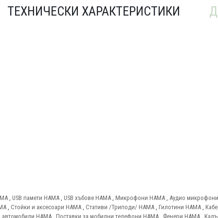
ТЕХНИЧЕСКИ ХАРАКТЕРИСТИКИ
Д
AMA
,
USB памети HAMA
,
USB хъбове HAMA
,
Микрофони HAMA
,
Аудио микрофон
AMA
,
Стойки и аксесоари HAMA
,
Стативи /Триподи/ HAMA
,
Гилотини HAMA
,
Кабе
а автомобили HAMA
,
Поставки за мобилни телефони HAMA
,
Фенери HAMA
,
Калъ