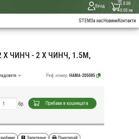
0
€ 0.00
Вход
0.00 лв
STEM
За нас
Новини
Контакти
X ЧИНЧ - 2 X ЧИНЧ, 1.5М,
кладовете
Реф. номер:
HAMA-205085
Прибави в кошницата
бр.
 любими
Запитване
Принтирай