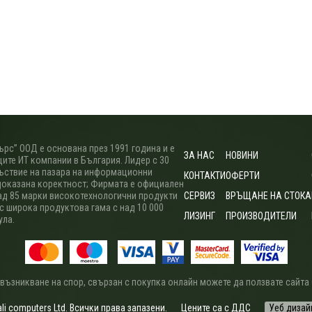
рс” ООД е основана през 1991 година и е
ЗА НАС
НОВИНИ
ите ИТ компании в България. Лидер с 30
ъствие на пазара на информационни
КОНТАКТИ
ОФЕРТИ
доказана коректност; Фирмата е официален
ад 85 марки високотехнологични продукти
СЕРВИЗ
ВРЪЩАНЕ НА СТОКА
 с широка продуктова гама с над 10 000
ЛИЗИНГ
ПРОИЗВОДИТЕЛИ
ула.
 възникване на спор, свързан с покупка онлайн можете да ползвате сайта
i computers Ltd. Всички права запазени.
Цените са с ДДС
Уеб дизай