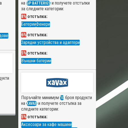
а
на
и получете отстъпки
GP BATTERIES
за следните категории:
8%
отстъпка:
Батерии
Фенери
6%
отстъпка:
дове
Зарядни устройства и адаптери
5%
отстъпка:
Външни батерии
дукти
Поръчайте минимум
броя продукти
10
на
и получете отстъпка за
XAVAX
следните категории:
5%
отстъпка:
Аксесоари за кафе машини