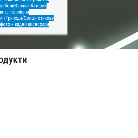
 кабели
Външни батерии
и за телефони
и /Триподи/
Селфи стикове
фото и видео аксесоари
одукти