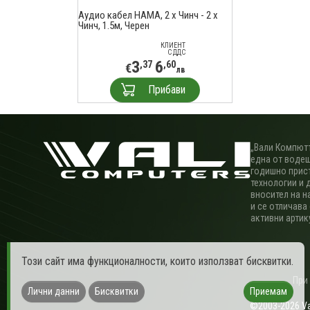
Аудио кабел HAMA, 2 x Чинч - 2 x
Чинч, 1.5м, Черен
КЛИЕНТ
С ДДС
3
6
,37
,60
€
лв
Прибави
„Вали Компютъ
една от водещ
годишно прис
технологии и 
вносител на н
и се отличава
активни артик
Този сайт има функционалности, които използват бисквитки.
При
Лични данни
Бисквитки
Приемам
©2003-2026 Val