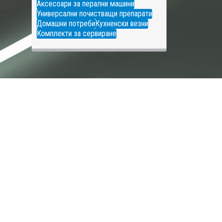
Аксесоари за перални машини
Универсални почистващи препарати
Домашни потреби
Кухненски везни
Комплекти за сервиране