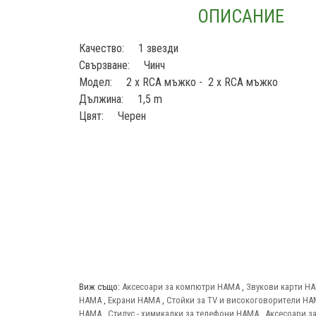
ОПИСАНИЕ
Качество: 1 звезди
Свързване: Чинч
Модел: 2 x RCA мъжко - 2 x RCA мъжко
Дължина: 1,5 m
Цвят: Черен
Виж също:
Аксесоари за компютри HAMA
,
Звукови карти H
HAMA
,
Екрани HAMA
,
Стойки за TV и високоговорители H
HAMA
,
Стилус - химикалки за телефони HAMA
,
Аксесоари з