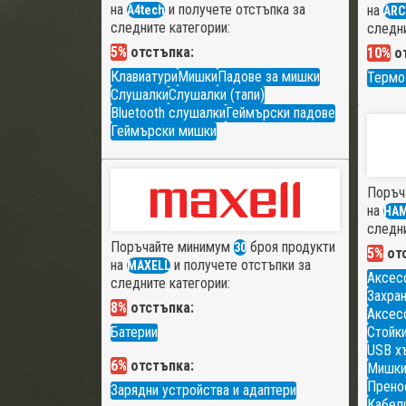
на
и получете отстъпка за
на
A4tech
ARC
следните категории:
следни
5%
отстъпка:
10%
от
Клавиатури
Мишки
Падове за мишки
Термо
Слушалки
Слушалки (тапи)
Bluetooth слушалки
Геймърски падове
Геймърски мишки
Поръч
на
HA
следни
Поръчайте минимум
броя продукти
30
5%
отс
на
и получете отстъпки за
MAXELL
Аксес
следните категории:
Захран
8%
отстъпка:
Аксесо
Батерии
Стойки
USB х
6%
отстъпка:
Мишк
Прено
Зарядни устройства и адаптери
Кабели