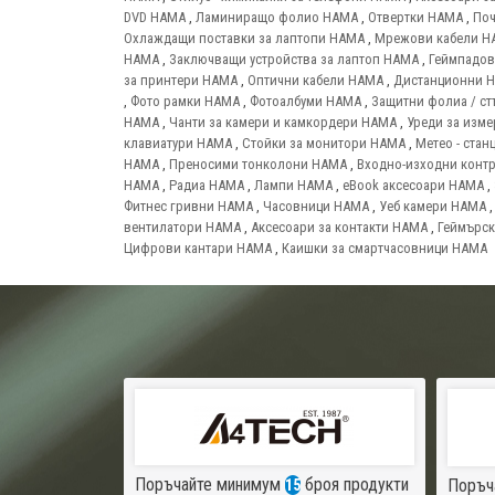
DVD HAMA
,
Ламиниращо фолио HAMA
,
Отвертки HAMA
,
Поч
Охлаждащи поставки за лаптопи HAMA
,
Мрежови кабели H
HAMA
,
Заключващи устройства за лаптоп HAMA
,
Геймпадо
за принтери HAMA
,
Оптични кабели HAMA
,
Дистанционни 
,
Фото рамки HAMA
,
Фотоалбуми HAMA
,
Защитни фолиа / ст
HAMA
,
Чанти за камери и камкордери HAMA
,
Уреди за изм
клавиатури HAMA
,
Стойки за монитори HAMA
,
Метео - ста
HAMA
,
Преносими тонколони HAMA
,
Входно-изходни конт
HAMA
,
Радиа HAMA
,
Лампи HAMA
,
eBook аксесоари HAMA
,
Фитнес гривни HAMA
,
Часовници HAMA
,
Уеб камери HAMA
вентилатори HAMA
,
Аксесоари за контакти HAMA
,
Геймърск
Цифрови кантари HAMA
,
Каишки за смартчасовници HAMA
Поръчайте минимум
броя продукти
Поръч
15