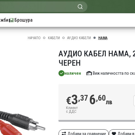
ажби
Брошура
НАЧАЛО
КАБЕЛИ
АУДИО КАБЕЛИ
HAMA
АУДИО КАБЕЛ HAMA, 2 
ЧЕРЕН
наличен
Виж наличността по с
3
6
,37
,60
€
лв
Клиент
с ДДС
Добави за сравнение
Добави в