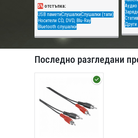
Аудио
5%
отстъпка:
Зарядн
USB памети
Слушалки
Слушалки (тапи)
Статив
Носители CD, DVD, Blu-Ray
Други 
Bluetooth слушалки
Последно разгледани пр