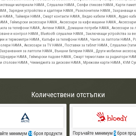
истващи материали HAMA
,
Слушалки HAMA
,
Селфи стикове HAMA
,
Карти паме
AMA
,
Зарядни устройства и адаптери HAMA
,
Разклонители HAMA
,
Захранващи 
ве HAMA
,
Таймери HAMA
,
Смарт контакти HAMA
,
Видео кабели HAMA
,
Аудио каб
HAMA
,
Геймърски аксесоари HAMA
,
Аксесоари за кафе машини HAMA
,
Аксесоари
ъкла за телефони HAMA
,
Антени HAMA
,
Домашни потреби HAMA
,
Аксесоари за 
ерване и контрол HAMA
,
Bluetooth слушалки HAMA
,
Заключващи устройства за в
нции и термометри HAMA
,
Калъфи за телефони HAMA
,
Чанти за лаптопи HAMA
,
Р
ролери HAMA
,
Аксесоари за TV HAMA
,
Поставки за таблет HAMA
,
Слушалки (тап
Захранвания за лаптопи HAMA
,
Външни батерии HAMA
,
Други мобилни аксесо
,
Шредери HAMA
,
Геймърски падове HAMA
,
Смарт термоглави за радиатори HA
и столове HAMA
,
Чекмеджета за дискове HAMA
,
Мрежови карти HAMA
,
KVM Су
Количествени отстъпки
Поръчайте минимум
броя про
айте минимум
броя продукти
5
10