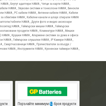
т HAMA
,
Блутут адаптери HAMA
,
Четци за карти HAMA
,
кабели HAMA
,
Звукови системи и тонколони HAMA
,
Бинокли
ели HAMA
,
PC кабели HAMA
,
Антенни кабели HAMA
,
Кабели
 за обективи HAMA
,
Кабелни канали и шлаух спирали HAMA
лаптопи/таблети HAMA
,
Други фото и видео аксесоари
елосипед HAMA
,
Геймърски мишки HAMA
,
Геймърски
азопаковани продукти HAMA
,
Клавиатури HAMA
,
Мишки
и) HAMA
,
Крушки HAMA
,
Алармени системи за дома и офиса
ари HAMA
,
Геймърски слушалки HAMA
,
IP Камери HAMA
,
MA
,
Смартчасовници HAMA
,
Пречистватели за въздух /
ичове HAMA
,
Инструменти HAMA
,
Кухненски таймери HAMA
,
дукти
Поръчайте минимум
броя продукти
12