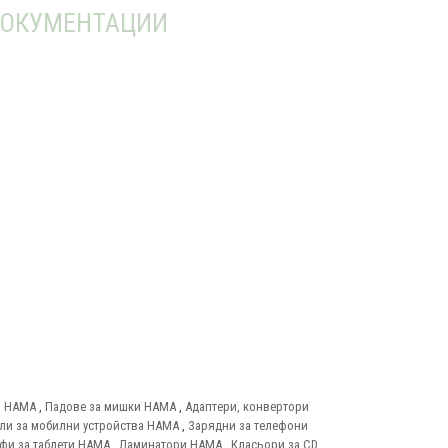
ОКУМЕНТАЦИИ
и HAMA
,
Падове за мишки HAMA
,
Адаптери, конвертори
ли за мобилни устройства HAMA
,
Зарядни за телефони
фи за таблети HAMA
,
Ламинатори HAMA
,
Класьори за CD,