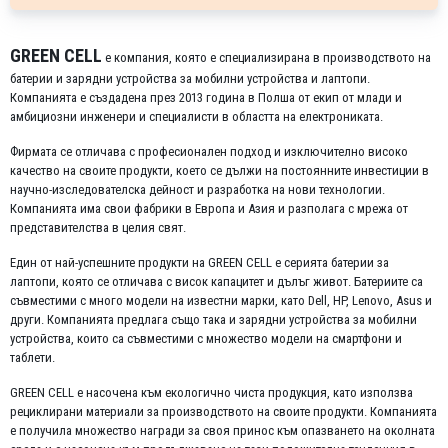
GREEN CELL
е компания, която е специализирана в производството на
батерии и зарядни устройства за мобилни устройства и лаптопи.
Компанията е създадена през 2013 година в Полша от екип от млади и
амбициозни инженери и специалисти в областта на електрониката.
Фирмата се отличава с професионален подход и изключително високо
качество на своите продукти, което се дължи на постоянните инвестиции в
научно-изследователска дейност и разработка на нови технологии.
Компанията има свои фабрики в Европа и Азия и разполага с мрежа от
представителства в целия свят.
Един от най-успешните продукти на GREEN CELL е серията батерии за
лаптопи, която се отличава с висок капацитет и дълъг живот. Батериите са
съвместими с много модели на известни марки, като Dell, HP, Lenovo, Asus и
други. Компанията предлага също така и зарядни устройства за мобилни
устройства, които са съвместими с множество модели на смартфони и
таблети.
GREEN CELL е насочена към екологично чиста продукция, като използва
рециклирани материали за производството на своите продукти. Компанията
е получила множество награди за своя принос към опазването на околната