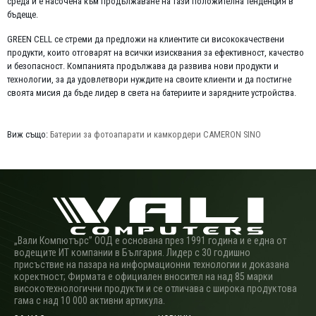
среда и е насочена към продължаване на тази положителна тенденция в
бъдеще.
GREEN CELL се стреми да предложи на клиентите си висококачествени
продукти, които отговарят на всички изисквания за ефективност, качество
и безопасност. Компанията продължава да развива нови продукти и
технологии, за да удовлетвори нуждите на своите клиенти и да постигне
своята мисия да бъде лидер в света на батериите и зарядните устройства.
Виж също:
Батерии за фотоапарати и камкордери CAMERON SINO
„Вали Компютърс” ООД е основана през 1991 година и е една от
водещите ИТ компании в България. Лидер с 30 годишно
присъствие на пазара на информационни технологии и доказана
коректност; Фирмата е официален вносител на над 85 марки
високотехнологични продукти и се отличава с широка продуктова
гама с над 10 000 активни артикула.