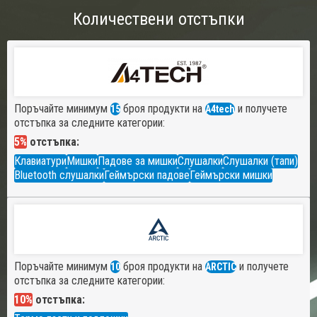
Количествени отстъпки
Поръчайте минимум
броя продукти на
и получете
15
A4tech
отстъпка за следните категории:
5%
отстъпка:
Клавиатури
Мишки
Падове за мишки
Слушалки
Слушалки (тапи)
Bluetooth слушалки
Геймърски падове
Геймърски мишки
Поръчайте минимум
броя продукти на
и получете
10
ARCTIC
отстъпка за следните категории:
10%
отстъпка: