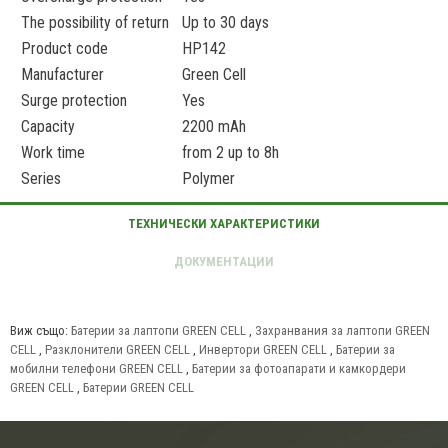
The possibility of return
Up to 30 days
Product code
HP142
Manufacturer
Green Cell
Surge protection
Yes
Capacity
2200 mAh
Work time
from 2 up to 8h
Series
Polymer
Виж също:
Батерии за лаптопи GREEN CELL
,
Захранвания за лаптопи GREEN
CELL
,
Разклонители GREEN CELL
,
Инвертори GREEN CELL
,
Батерии за
мобилни телефони GREEN CELL
,
Батерии за фотоапарати и камкордери
GREEN CELL
,
Батерии GREEN CELL