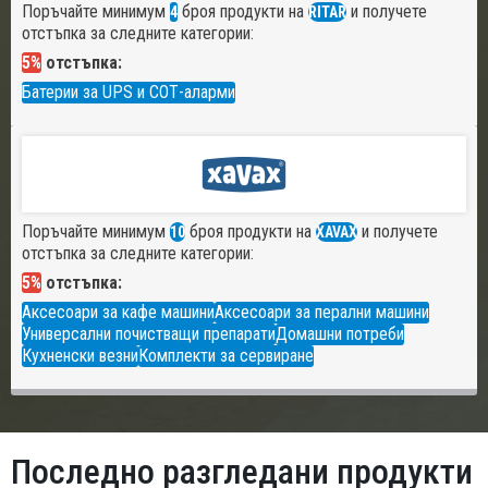
Поръчайте минимум
броя продукти на
и получете
4
RITAR
отстъпка за следните категории:
5%
отстъпка:
Батерии за UPS и СОТ-аларми
Поръчайте минимум
броя продукти на
и получете
10
XAVAX
отстъпка за следните категории:
5%
отстъпка:
Аксесоари за кафе машини
Аксесоари за перални машини
Универсални почистващи препарати
Домашни потреби
Кухненски везни
Комплекти за сервиране
Последно разгледани продукти