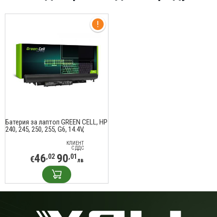
Батерия за лаптоп GREEN CELL, HP
240, 245, 250, 255, G6, 14.4V,
2200mAh
КЛИЕНТ
С ДДС
46
90
,02
,01
€
лв