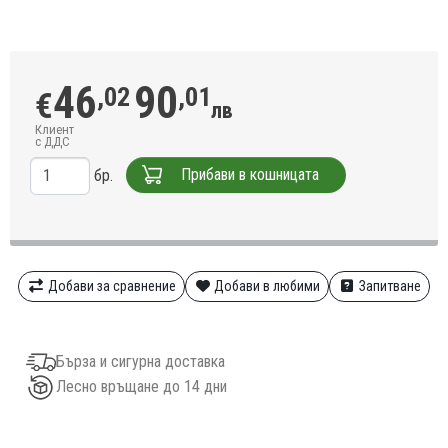
46
90
,02
,01
€
лв
Клиент
с ДДС
Прибави в кошницата
бр.
Добави за сравнение
Добави в любими
Запитване
Бърза и сигурна доставка
Лесно връщане до 14 дни