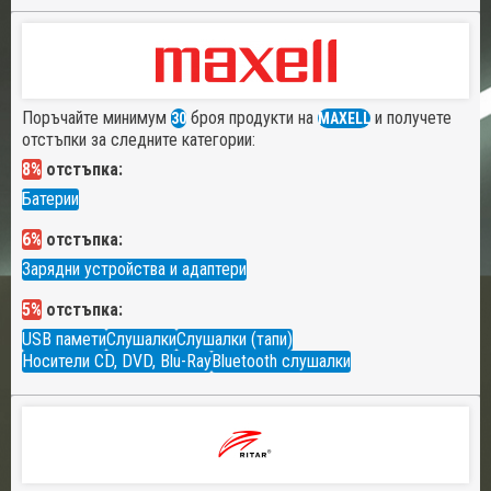
Поръчайте минимум
броя продукти на
и получете
30
MAXELL
отстъпки за следните категории:
8%
отстъпка:
Батерии
6%
отстъпка:
Зарядни устройства и адаптери
5%
отстъпка:
USB памети
Слушалки
Слушалки (тапи)
Носители CD, DVD, Blu-Ray
Bluetooth слушалки