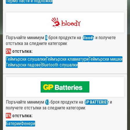
Термо пасти и подложки
Поръчайте минимум
броя продукти на
и получете
5
Bloody
отстъпка за следните категории:
5%
отстъпка:
Геймърски слушалки
Геймърски клавиатури
Геймърски мишки
Геймърски падове
Bluetooth слушалки
Поръчайте минимум
броя продукти на
и
12
GP BATTERIES
получете отстъпки за следните категории:
8%
отстъпка:
Батерии
Фенери