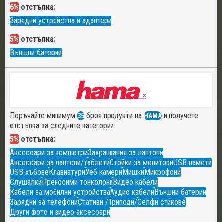
6%
отстъпка:
Зарядни устройства и адаптери
5%
отстъпка:
Външни батерии
Поръчайте минимум
броя продукти на
и получете
35
HAMA
отстъпка за следните категории:
5%
отстъпка:
Аксесоари за компютри
Захранвания за лаптопи
Аксесоари за лаптопи/таблети
Стойки за монитори
USB памети
USB хъбове
Клавиатури
Уеб камери
Мишки
Микрофони
Слушалки
Преносими тонколони
Видео кабели
Кабели за мобилни устройства
Аудио кабели
Външни батерии
Зарядни за телефони
Стативи /Триподи/
Селфи стикове
Други фото и видео аксесоари