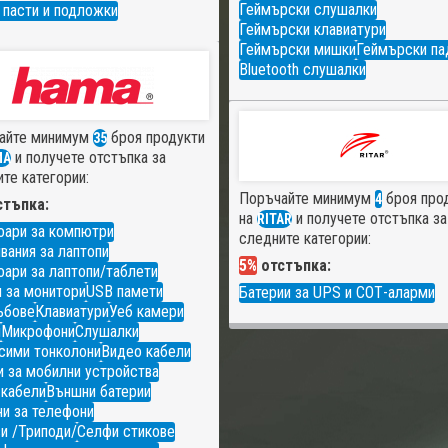
Геймърски слушалки
 пасти и подложки
Геймърски клавиатури
Геймърски мишки
Геймърски па
Bluetooth слушалки
айте минимум
броя продукти
35
и получете отстъпка за
MA
те категории:
Поръчайте минимум
броя про
4
тъпка:
на
и получете отстъпка за
RITAR
оари за компютри
следните категории:
вания за лаптопи
5%
отстъпка:
ари за лаптопи/таблети
 за монитори
USB памети
Батерии за UPS и СОТ-аларми
ъбове
Клавиатури
Уеб камери
и
Микрофони
Слушалки
сими тонколони
Видео кабели
 за мобилни устройства
 кабели
Външни батерии
и за телефони
и /Триподи/
Селфи стикове