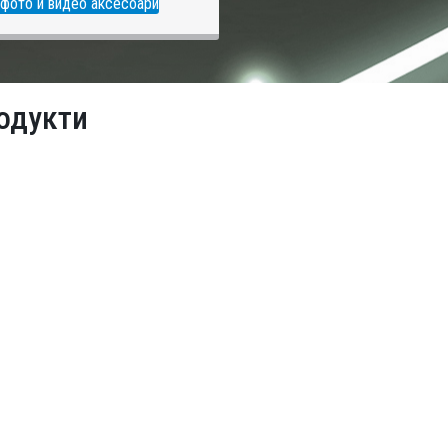
фото и видео аксесоари
одукти