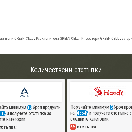
 лаптопи GREEN CELL
,
Разклонители GREEN CELL
,
Инвертори GREEN CELL
,
Батер
L
Количествени отстъпки
Поръчайте минимум
броя про
айте минимум
броя продукти
5
10
на
и получете отстъпка з
и получете отстъпка за
Bloody
TIC
следните категории:
те категории:
5%
отстъпка:
стъпка: