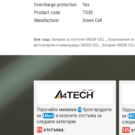
Overcharge protection
Yes
Product code
TS30
Manufacturer
Green Cell
Виж също:
Батерии за лаптопи GREEN CELL
,
Захранвания за
фотоапарати и камкордери GREEN CELL
,
Батерии GREEN CEL
Поръчайте минимум
броя продукти
Поръч
15
на
и получете отстъпка за
на
A4tech
ARC
следните категории:
следни
5%
отстъпка:
10%
от