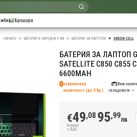
ажби
Брошура
НАЧАЛО
БАТЕРИИ И ЗАРЯДНИ У-ВА
БАТЕРИИ ЗА ЛАПТОПИ
GREEN CELL
БАТЕРИЯ ЗА ЛАПТОП G
SATELLITE C850 C855 C
6600MAH
ограничена
Виж налич
наличност (до 3 бр.)
складовете
49
95
,08
,99
€
лв
Клиент
с ДДС