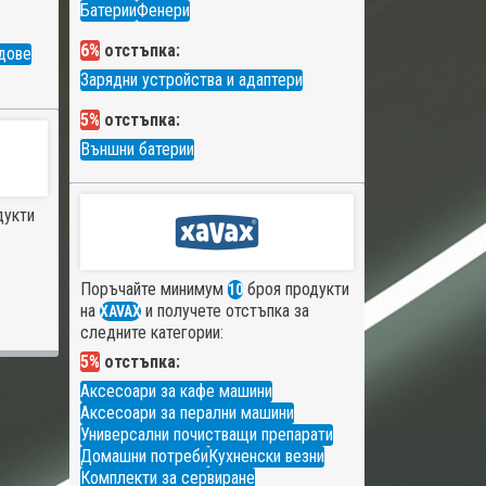
Батерии
Фенери
6%
отстъпка:
дове
Зарядни устройства и адаптери
5%
отстъпка:
Външни батерии
дукти
Поръчайте минимум
броя продукти
10
на
и получете отстъпка за
XAVAX
следните категории:
5%
отстъпка:
Аксесоари за кафе машини
Аксесоари за перални машини
Универсални почистващи препарати
Домашни потреби
Кухненски везни
Комплекти за сервиране