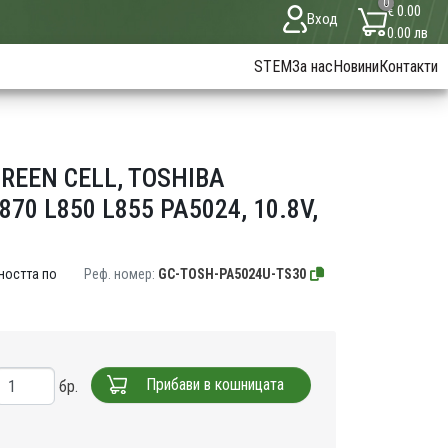
0
€ 0.00
Вход
0.00 лв
STEM
За нас
Новини
Контакти
REEN CELL, TOSHIBA
870 L850 L855 PA5024, 10.8V,
ността по
Реф. номер:
GC-TOSH-PA5024U-TS30
Прибави в кошницата
бр.