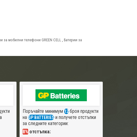
ии за мобилни телефони GREEN CELL
,
Батерии за
дукти
Поръчайте минимум
броя продукти
12
а
на
и получете отстъпки
GP BATTERIES
за следните категории:
8%
отстъпка: