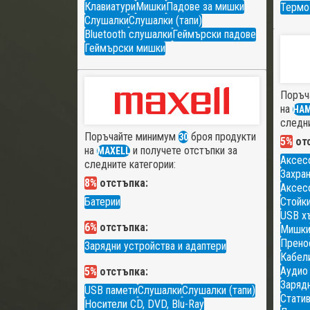
Клавиатури
Мишки
Падове за мишки
Термо
Слушалки
Слушалки (тапи)
Bluetooth слушалки
Геймърски падове
Геймърски мишки
Поръч
на
HA
следни
Поръчайте минимум
броя продукти
30
5%
отс
на
и получете отстъпки за
MAXELL
Аксес
следните категории:
Захран
8%
отстъпка:
Аксесо
Батерии
Стойки
USB х
6%
отстъпка:
Мишк
Прено
Зарядни устройства и адаптери
Кабели
Аудио
5%
отстъпка:
Зарядн
USB памети
Слушалки
Слушалки (тапи)
Статив
Носители CD, DVD, Blu-Ray