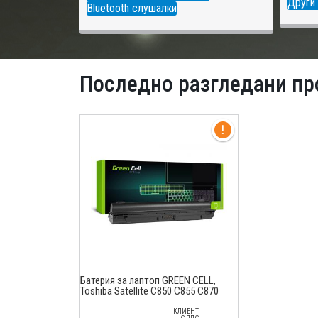
Други 
Bluetooth слушалки
Последно разгледани пр
Батерия за лаптоп GREEN CELL,
Toshiba Satellite C850 C855 C870
L850 L855 PA5024, 10.8V, 6600mAh
КЛИЕНТ