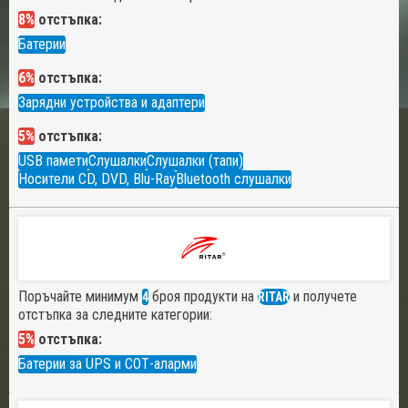
8%
отстъпка:
Батерии
6%
отстъпка:
Зарядни устройства и адаптери
5%
отстъпка:
USB памети
Слушалки
Слушалки (тапи)
Носители CD, DVD, Blu-Ray
Bluetooth слушалки
Поръчайте минимум
броя продукти на
и получете
4
RITAR
отстъпка за следните категории:
5%
отстъпка:
Батерии за UPS и СОТ-аларми