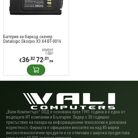
Батерия за баркод скенер
Datalogic Skorpio X3 X4 BT-0016
LiIon 3.7V 5200mAh Cameron Sino
КЛИЕНТ
С ДДС
36
72
,82
,01
€
лв
„Вали Компютърс” ООД е основана през 1991 година и е една от
водещите ИТ компании в България. Лидер с 30 годишно
присъствие на пазара на информационни технологии и доказана
коректност; Фирмата е официален вносител на над 85 марки
високотехнологични продукти и се отличава с широка продуктова