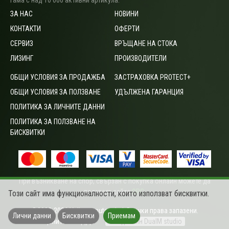
гама с над 10 000 активни артикула.
ЗА НАС
НОВИНИ
КОНТАКТИ
ОФЕРТИ
СЕРВИЗ
ВРЪЩАНЕ НА СТОКА
ЛИЗИНГ
ПРОИЗВОДИТЕЛИ
ОБЩИ УСЛОВИЯ ЗА ПРОДАЖБА
ЗАСТРАХОВКА PROTECT+
ОБЩИ УСЛОВИЯ ЗА ПОЛЗВАНЕ
УДЪЛЖЕНА ГАРАНЦИЯ
ПОЛИТИКА ЗА ЛИЧНИТЕ ДАННИ
ПОЛИТИКА ЗА ПОЛЗВАНЕ НА
БИСКВИТКИ
При възникване на спор, свързан с покупка онлайн можете да
ползвате сайта
ОРС
.
Този сайт има функционалности, които използват бисквитки.
©2003-2026 Vali computers Ltd. Всички права запазени.
Лични данни
Бисквитки
Приемам
Цените са с ДДС
Уеб дизайн DualM studio