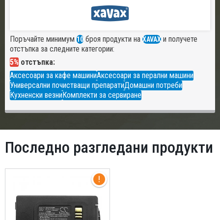
Поръчайте минимум
броя продукти на
и получете
10
XAVAX
отстъпка за следните категории:
5%
отстъпка:
Аксесоари за кафе машини
Аксесоари за перални машини
Универсални почистващи препарати
Домашни потреби
Кухненски везни
Комплекти за сервиране
Последно разгледани продукти