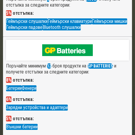
отстъпка за следните категории:
5%
отстъпка:
Геймърски слушалки
Геймърски клавиатури
Геймърски мишки
Геймърски падове
Bluetooth слушалки
Поръчайте минимум
броя продукти на
и
12
GP BATTERIES
получете отстъпки за следните категории:
8%
отстъпка:
Батерии
Фенери
6%
отстъпка:
Зарядни устройства и адаптери
5%
отстъпка:
Външни батерии