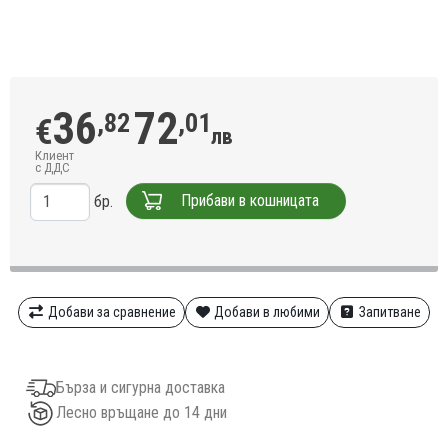
36
72
,82
,01
€
лв
Клиент
с ДДС
Прибави в кошницата
бр.
Добави за сравнение
Добави в любими
Запитване
Бърза и сигурна доставка
Лесно връщане до 14 дни