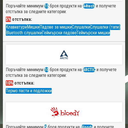
Поръчайте минимум
броя продукти на
и получете
15
A4tech
отстъпка за следните категории:
5%
отстъпка:
Клавиатури
Мишки
Падове за мишки
Слушалки
Слушалки (тапи)
Bluetooth слушалки
Геймърски падове
Геймърски мишки
Поръчайте минимум
броя продукти на
и получете
10
ARCTIC
отстъпка за следните категории:
10%
отстъпка:
Термо пасти и подложки
Поръчайте минимум
броя продукти на
и получете
5
Bloody