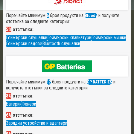
Поръчайте минимум
броя продукти на
и получете
5
Bloody
отстъпка за следните категории:
5%
отстъпка:
Геймърски слушалки
Геймърски клавиатури
Геймърски мишки
Геймърски падове
Bluetooth слушалки
Поръчайте минимум
броя продукти на
и
12
GP BATTERIES
получете отстъпки за следните категории:
8%
отстъпка:
Батерии
Фенери
6%
отстъпка:
Зарядни устройства и адаптери