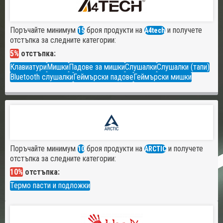
Поръчайте минимум
броя продукти на
и получете
15
A4tech
отстъпка за следните категории:
5%
отстъпка:
Клавиатури
Мишки
Падове за мишки
Слушалки
Слушалки (тапи)
Bluetooth слушалки
Геймърски падове
Геймърски мишки
Поръчайте минимум
броя продукти на
и получете
10
ARCTIC
отстъпка за следните категории:
10%
отстъпка:
Термо пасти и подложки