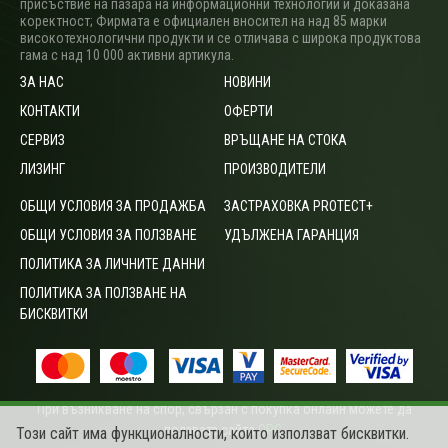
присъствие на пазара на информационни технологии и доказана
коректност; Фирмата е официален вносител на над 85 марки
високотехнологични продукти и се отличава с широка продуктова
гама с над 10 000 активни артикула.
ЗА НАС
НОВИНИ
КОНТАКТИ
ОФЕРТИ
СЕРВИЗ
ВРЪЩАНЕ НА СТОКА
ЛИЗИНГ
ПРОИЗВОДИТЕЛИ
ОБЩИ УСЛОВИЯ ЗА ПРОДАЖБА
ЗАСТРАХОВКА PROTECT+
ОБЩИ УСЛОВИЯ ЗА ПОЛЗВАНЕ
УДЪЛЖЕНА ГАРАНЦИЯ
ПОЛИТИКА ЗА ЛИЧНИТЕ ДАННИ
ПОЛИТИКА ЗА ПОЛЗВАНЕ НА
БИСКВИТКИ
При възникване на спор, свързан с покупка онлайн можете да
ползвате сайта
ОРС
.
Този сайт има функционалности, които използват бисквитки.