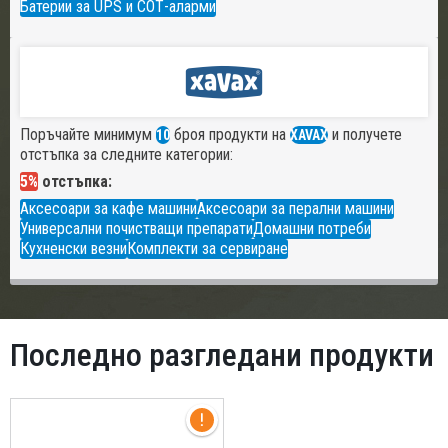
Батерии за UPS и СОТ-аларми
Поръчайте минимум
броя продукти на
и получете
10
XAVAX
отстъпка за следните категории:
5%
отстъпка:
Аксесоари за кафе машини
Аксесоари за перални машини
Универсални почистващи препарати
Домашни потреби
Кухненски везни
Комплекти за сервиране
Последно разгледани продукти