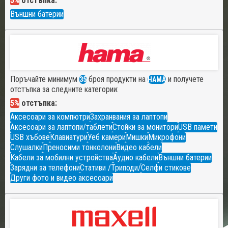
5%
отстъпка:
Външни батерии
Поръчайте минимум
броя продукти на
и получете
35
HAMA
отстъпка за следните категории:
5%
отстъпка:
Аксесоари за компютри
Захранвания за лаптопи
Аксесоари за лаптопи/таблети
Стойки за монитори
USB памети
USB хъбове
Клавиатури
Уеб камери
Мишки
Микрофони
Слушалки
Преносими тонколони
Видео кабели
Кабели за мобилни устройства
Аудио кабели
Външни батерии
Зарядни за телефони
Стативи /Триподи/
Селфи стикове
Други фото и видео аксесоари