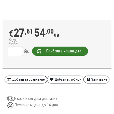
27
54
,61
,00
€
лв
Клиент
с ДДС
Прибави в кошницата
бр.
Добави за сравнение
Добави в любими
Запитване
Бърза и сигурна доставка
Лесно връщане до 14 дни