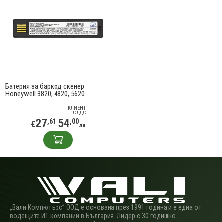
Батерия за баркод скенер
Honeywell 3820, 4820, 5620
100000495 LiIon 3.7V 2000mAh
Cameron Sino
КЛИЕНТ
С ДДС
27
54
,61
,00
€
лв
„Вали Компютърс” ООД е основана през 1991 година и е една от
водещите ИТ компании в България. Лидер с 30 годишно