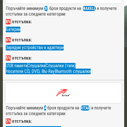
Поръчайте минимум
броя продукти на
и получете
30
MAXELL
отстъпки за следните категории:
8%
отстъпка:
Батерии
6%
отстъпка:
Зарядни устройства и адаптери
5%
отстъпка:
USB памети
Слушалки
Слушалки (тапи)
Носители CD, DVD, Blu-Ray
Bluetooth слушалки
Поръчайте минимум
броя продукти на
и получете
4
RITAR
отстъпка за следните категории:
5%
отстъпка: