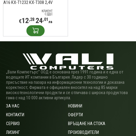
A16 KX-T1232 KX-T308 2,4V
300mAh CS-T308CL Cameron Sino
КЛИЕНТ
С ДДС
12
24
,28
,01
€
лв
„Вали Компютърс” ООД е основана през 1991 година и е една от
водещите ИТ компании в България. Лидер с 30 годишно
присъствие на пазара на информационни технологии и доказана
коректност; Фирмата е официален вносител на над 85 марки
високотехнологични продукти и се отличава с широка продуктова
гама с над 10 000 активни артикула.
ЗА НАС
НОВИНИ
КОНТАКТИ
ОФЕРТИ
СЕРВИЗ
ВРЪЩАНЕ НА СТОКА
ЛИЗИНГ
ПРОИЗВОДИТЕЛИ