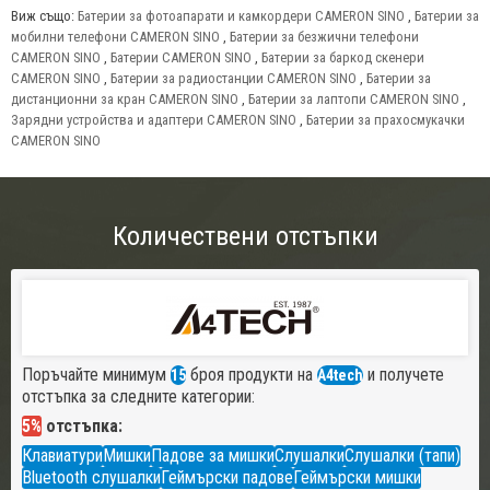
Виж също:
Батерии за фотоапарати и камкордери CAMERON SINO
,
Батерии за
мобилни телефони CAMERON SINO
,
Батерии за безжични телефони
CAMERON SINO
,
Батерии CAMERON SINO
,
Батерии за баркод скенери
CAMERON SINO
,
Батерии за радиостанции CAMERON SINO
,
Батерии за
дистанционни за кран CAMERON SINO
,
Батерии за лаптопи CAMERON SINO
,
Зарядни устройства и адаптери CAMERON SINO
,
Батерии за прахосмукачки
CAMERON SINO
Количествени отстъпки
Поръчайте минимум
броя продукти на
и получете
15
A4tech
отстъпка за следните категории:
5%
отстъпка:
Клавиатури
Мишки
Падове за мишки
Слушалки
Слушалки (тапи)
Bluetooth слушалки
Геймърски падове
Геймърски мишки