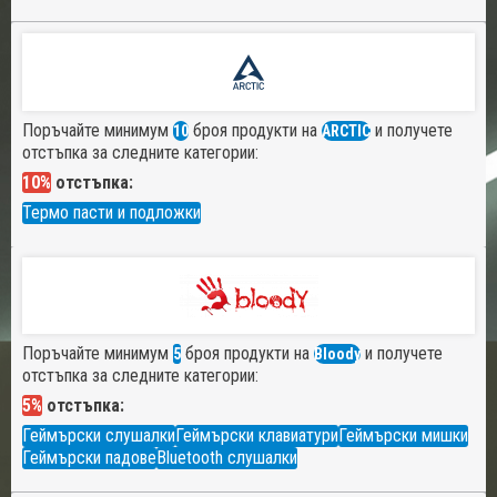
Поръчайте минимум
броя продукти на
и получете
10
ARCTIC
отстъпка за следните категории:
10%
отстъпка:
Термо пасти и подложки
Поръчайте минимум
броя продукти на
и получете
5
Bloody
отстъпка за следните категории:
5%
отстъпка:
Геймърски слушалки
Геймърски клавиатури
Геймърски мишки
Геймърски падове
Bluetooth слушалки