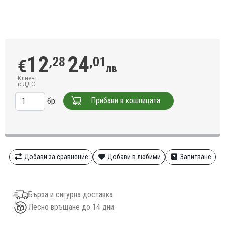
12
24
,28
,01
€
лв
Клиент
с ДДС
Прибави в кошницата
бр.
Добави за сравнение
Добави в любими
Запитване
Бърза и сигурна доставка
Лесно връщане до 14 дни