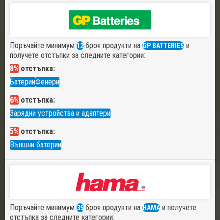
Поръчайте минимум
броя продукти на
и
12
GP BATTERIES
получете отстъпки за следните категории:
8%
отстъпка:
Батерии
Фенери
6%
отстъпка:
Зарядни устройства и адаптери
5%
отстъпка:
Външни батерии
Поръчайте минимум
броя продукти на
и получете
35
HAMA
отстъпка за следните категории: