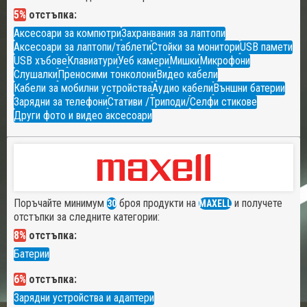
5%
отстъпка:
Аксесоари за компютри
Захранвания за лаптопи
Аксесоари за лаптопи/таблети
Стойки за монитори
USB памети
USB хъбове
Клавиатури
Уеб камери
Мишки
Микрофони
Слушалки
Преносими тонколони
Видео кабели
Кабели за мобилни устройства
Аудио кабели
Външни батерии
Зарядни за телефони
Стативи /Триподи/
Селфи стикове
Други фото и видео аксесоари
Поръчайте минимум
броя продукти на
и получете
30
MAXELL
отстъпки за следните категории:
8%
отстъпка:
Батерии
6%
отстъпка:
Зарядни устройства и адаптери