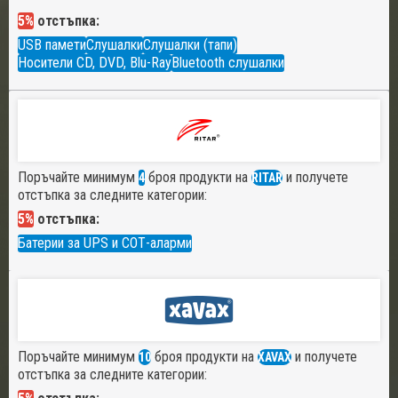
5%
отстъпка:
USB памети
Слушалки
Слушалки (тапи)
Носители CD, DVD, Blu-Ray
Bluetooth слушалки
Поръчайте минимум
броя продукти на
и получете
4
RITAR
отстъпка за следните категории:
5%
отстъпка:
Батерии за UPS и СОТ-аларми
Поръчайте минимум
броя продукти на
и получете
10
XAVAX
отстъпка за следните категории: