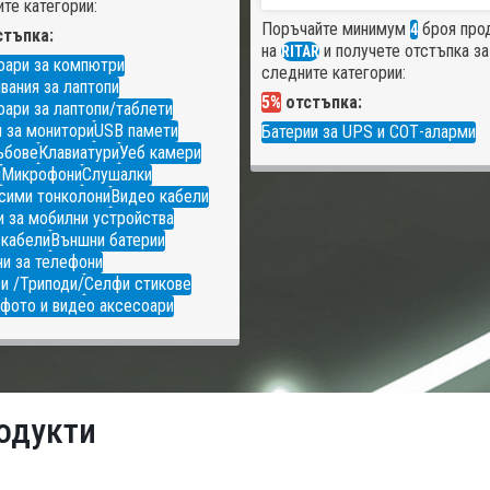
те категории:
Поръчайте минимум
броя про
4
тъпка:
на
и получете отстъпка за
RITAR
оари за компютри
следните категории:
вания за лаптопи
5%
отстъпка:
ари за лаптопи/таблети
 за монитори
USB памети
Батерии за UPS и СОТ-аларми
ъбове
Клавиатури
Уеб камери
и
Микрофони
Слушалки
сими тонколони
Видео кабели
 за мобилни устройства
 кабели
Външни батерии
и за телефони
и /Триподи/
Селфи стикове
фото и видео аксесоари
одукти