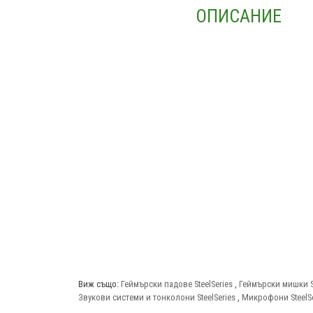
ОПИСАНИЕ
Виж също:
Геймърски падове SteelSeries
,
Геймърски мишки St
Звукови системи и тонколони SteelSeries
,
Микрофони SteelSe