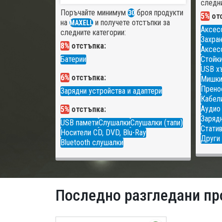
следни
Поръчайте минимум
броя продукти
30
5%
отс
на
и получете отстъпки за
MAXELL
Аксес
следните категории:
Захран
8%
отстъпка:
Аксесо
Батерии
Стойки
USB х
6%
отстъпка:
Мишк
Прено
Зарядни устройства и адаптери
Кабели
Аудио
5%
отстъпка:
Зарядн
USB памети
Слушалки
Слушалки (тапи)
Статив
Носители CD, DVD, Blu-Ray
Други 
Bluetooth слушалки
Последно разгледани пр