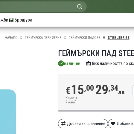
ажби
Брошура
НАЧАЛО
ГЕЙМЪРСКА ПЕРИФЕРИЯ
ГЕЙМЪРСКИ ПАДОВЕ
STEELSERIES
ГЕЙМЪРСКИ ПАД STEEL
наличен
Виж наличността по с
15
29
,00
,34
€
лв
Клиент
с ДДС
Добави за сравнение
Добави в