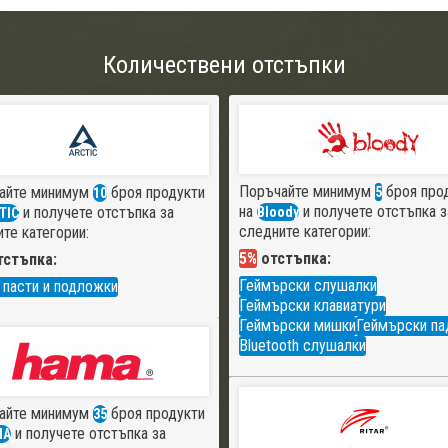
Количествени отстъпки
Поръчайте минимум
броя про
айте минимум
броя продукти
5
10
на
и получете отстъпка з
и получете отстъпка за
Bloody
TIC
следните категории:
те категории:
5%
отстъпка:
стъпка:
Геймърски слушалки
 пасти и подложки
Геймърски клавиатури
Геймърски мишки
Геймърски па
Bluetooth слушалки
айте минимум
броя продукти
35
и получете отстъпка за
MA