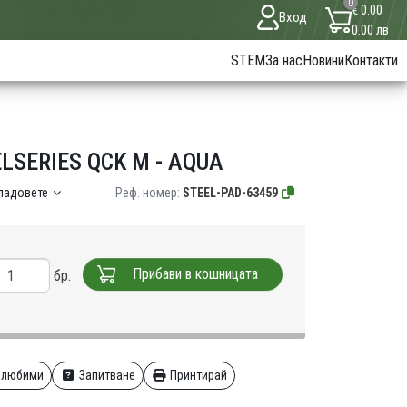
0
€ 0.00
Вход
0.00 лв
STEM
За нас
Новини
Контакти
SERIES QCK M - AQUA
кладовете
Реф. номер:
STEEL-PAD-63459
Прибави в кошницата
бр.
 любими
Запитване
Принтирай