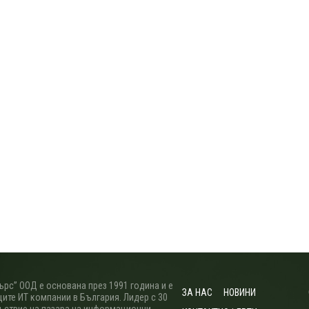
рс” ООД е основана през 1991 година и е
ЗА НАС
НОВИНИ
ите ИТ компании в България. Лидер с 30