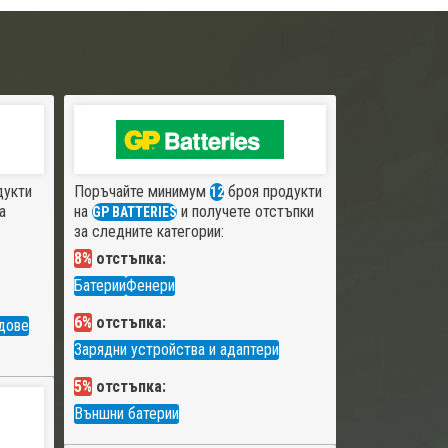
дукти
Поръчайте минимум
броя продукти
12
а
на
и получете отстъпки
GP BATTERIES
за следните категории:
8%
отстъпка:
Батерии
Фенери
6%
отстъпка:
дове
Зарядни устройства и адаптери
5%
отстъпка:
Външни батерии