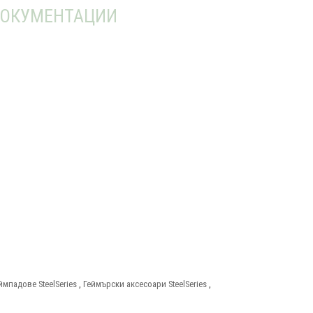
ОКУМЕНТАЦИИ
ймпадове SteelSeries
,
Геймърски аксесоари SteelSeries
,