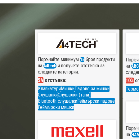
Поръчайте минимум
броя продукти
Поръч
15
на
и получете отстъпка за
на
A4tech
ARC
следните категории:
следни
5%
отстъпка:
10%
от
Клавиатури
Мишки
Падове за мишки
Термо
Слушалки
Слушалки (тапи)
Bluetooth слушалки
Геймърски падове
Геймърски мишки
Поръч
на
HA