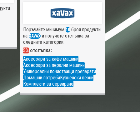
дукти
Поръчайте минимум
броя продукти
10
на
и получете отстъпка за
XAVAX
следните категории:
5%
отстъпка:
Аксесоари за кафе машини
Аксесоари за перални машини
Универсални почистващи препарати
Домашни потреби
Кухненски везни
Комплекти за сервиране