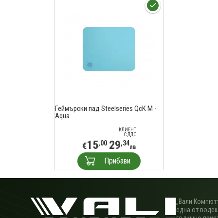
Геймърски пад Steelseries QcK M -
Aqua
КЛИЕНТ
С ДДС
15
29
,00
,34
€
лв
Прибави
„Вали Компютъ
една от водещ