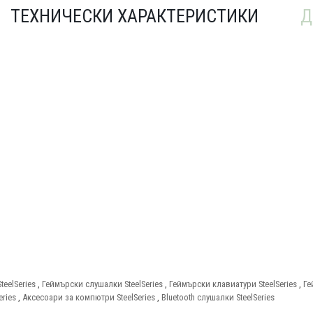
ТЕХНИЧЕСКИ ХАРАКТЕРИСТИКИ
Д
eelSeries
,
Геймърски слушалки SteelSeries
,
Геймърски клавиатури SteelSeries
,
Ге
ries
,
Аксесоари за компютри SteelSeries
,
Bluetooth слушалки SteelSeries