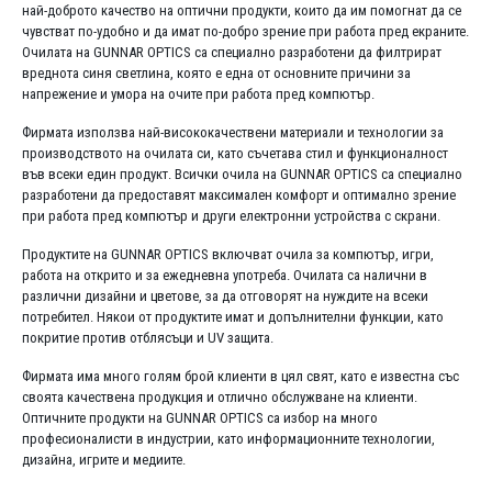
най-доброто качество на оптични продукти, които да им помогнат да се
чувстват по-удобно и да имат по-добро зрение при работа пред екраните.
Очилата на GUNNAR OPTICS са специално разработени да филтрират
вреднота синя светлина, която е една от основните причини за
напрежение и умора на очите при работа пред компютър.
Фирмата използва най-висококачествени материали и технологии за
производството на очилата си, като съчетава стил и функционалност
във всеки един продукт. Всички очила на GUNNAR OPTICS са специално
разработени да предоставят максимален комфорт и оптимално зрение
при работа пред компютър и други електронни устройства с скрани.
Продуктите на GUNNAR OPTICS включват очила за компютър, игри,
работа на открито и за ежедневна употреба. Очилата са налични в
различни дизайни и цветове, за да отговорят на нуждите на всеки
потребител. Някои от продуктите имат и допълнителни функции, като
покритие против отблясъци и UV защита.
Фирмата има много голям брой клиенти в цял свят, като е известна със
своята качествена продукция и отлично обслужване на клиенти.
Оптичните продукти на GUNNAR OPTICS са избор на много
професионалисти в индустрии, като информационните технологии,
дизайна, игрите и медиите.