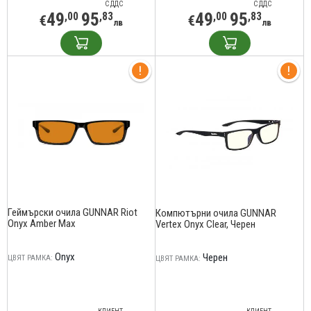
С ДДС
С ДДС
49
95
49
95
,00
,83
,00
,83
€
€
лв
лв
Геймърски очила GUNNAR Riot
Компютърни очила GUNNAR
Onyx Amber Max
Vertex Onyx Clear, Черен
Onyx
Черен
ЦВЯТ РАМКА:
ЦВЯТ РАМКА: