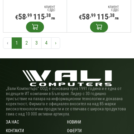
КЛИЕНТ
КЛИЕНТ
С ДДС
С ДДС
58
115
58
115
,99
,38
,99
,38
€
€
лв
лв
‹
1
2
3
4
›
„Вали Компютърс” ООД е основана през 1991 година и е една от
водещите ИТ компании в България. Лидер с 30 годишно
присъствие на пазара на информационни технологии и доказана
коректност; Фирмата е официален вносител на над 85 марки
високотехнологични продукти и се отличава с широка продуктова
гама с над 10 000 активни артикула.
ЗА НАС
НОВИНИ
КОНТАКТИ
ОФЕРТИ