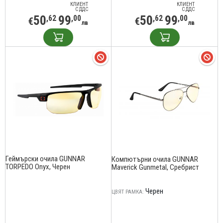
КЛИЕНТ
КЛИЕНТ
С ДДС
С ДДС
50
99
50
99
,62
,00
,62
,00
€
€
лв
лв
Геймърски очила GUNNAR
Компютърни очила GUNNAR
TORPEDO Onyx, Черен
Maverick Gunmetal, Сребрист
Черен
ЦВЯТ РАМКА: