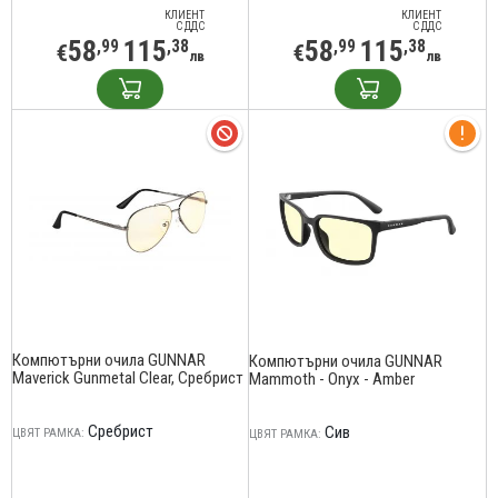
КЛИЕНТ
КЛИЕНТ
С ДДС
С ДДС
58
115
58
115
,99
,38
,99
,38
€
€
лв
лв
Компютърни очила GUNNAR
Компютърни очила GUNNAR
Maverick Gunmetal Clear, Сребрист
Mammoth - Onyx - Amber
Сребрист
Сив
ЦВЯТ РАМКА:
ЦВЯТ РАМКА: