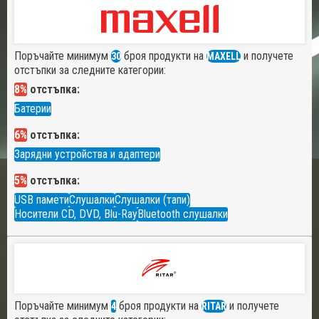
Поръчайте минимум
броя продукти на
и получете
30
MAXELL
отстъпки за следните категории:
8%
отстъпка:
Батерии
6%
отстъпка:
Зарядни устройства и адаптери
5%
отстъпка:
USB памети
Слушалки
Слушалки (тапи)
Носители CD, DVD, Blu-Ray
Bluetooth слушалки
Поръчайте минимум
броя продукти на
и получете
4
RITAR