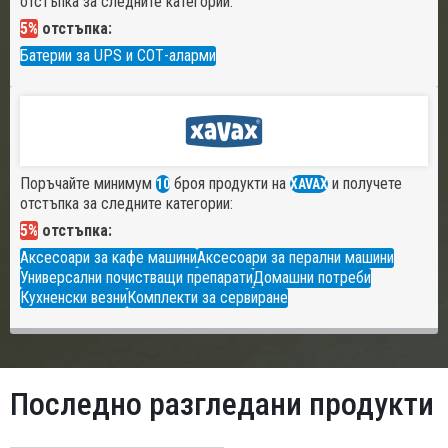
отстъпка за следните категории:
5%
отстъпка:
Батерии за UPS и СОТ-аларми
Поръчайте минимум
броя продукти на
и получете
10
XAVAX
отстъпка за следните категории:
5%
отстъпка:
Аксесоари за кафе машини
Аксесоари за перални машини
Универсални почистващи препарати
Домашни потреби
Кухненски везни
Комплекти за сервиране
Последно разгледани продукти