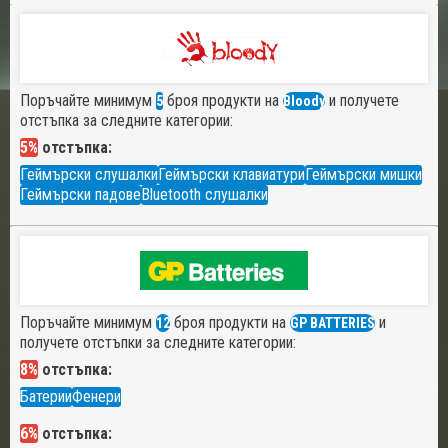
Поръчайте минимум
броя продукти на
и получете
5
Bloody
отстъпка за следните категории:
5%
отстъпка:
Геймърски слушалки
Геймърски клавиатури
Геймърски мишки
Геймърски падове
Bluetooth слушалки
Поръчайте минимум
броя продукти на
и
12
GP BATTERIES
получете отстъпки за следните категории:
8%
отстъпка:
Батерии
Фенери
6%
отстъпка: