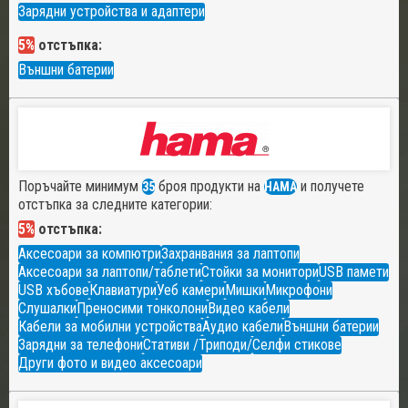
Зарядни устройства и адаптери
5%
отстъпка:
Външни батерии
Поръчайте минимум
броя продукти на
и получете
35
HAMA
отстъпка за следните категории:
5%
отстъпка:
Аксесоари за компютри
Захранвания за лаптопи
Аксесоари за лаптопи/таблети
Стойки за монитори
USB памети
USB хъбове
Клавиатури
Уеб камери
Мишки
Микрофони
Слушалки
Преносими тонколони
Видео кабели
Кабели за мобилни устройства
Аудио кабели
Външни батерии
Зарядни за телефони
Стативи /Триподи/
Селфи стикове
Други фото и видео аксесоари