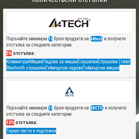
Поръчайте минимум
броя продукти на
и получете
15
A4tech
отстъпка за следните категории:
5%
отстъпка:
Клавиатури
Мишки
Падове за мишки
Слушалки
Слушалки (тапи)
Bluetooth слушалки
Геймърски падове
Геймърски мишки
Поръчайте минимум
броя продукти на
и получете
10
ARCTIC
отстъпка за следните категории:
10%
отстъпка:
Термо пасти и подложки