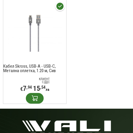
Кабел Skross, USB-A - USB-C,
Метална оплетка, 1.20 м, Сив
КЛИЕНТ
С ДДС
7
15
,94
,54
€
лв