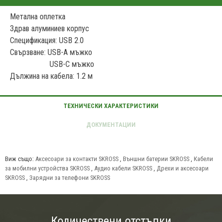
Метална оплетка
Здрав алуминиев корпус
Спецификация: USB 2.0
Свързване: USB-А мъжко
USB-C мъжко
Дължина на кабела: 1.2 м
Виж също:
Аксесоари за контакти SKROSS
,
Външни батерии SKROSS
,
Кабели
за мобилни устройства SKROSS
,
Аудио кабели SKROSS
,
Дрехи и аксесоари
SKROSS
,
Зарядни за телефони SKROSS
Количествени отстъпки