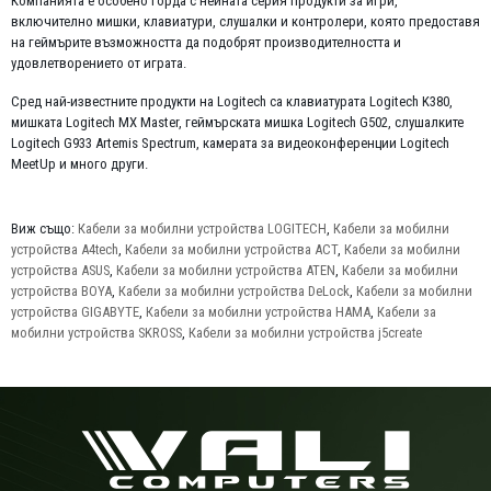
Компанията е особено горда с нейната серия продукти за игри,
включително мишки, клавиатури, слушалки и контролери, която предоставя
на геймърите възможността да подобрят производителността и
удовлетворението от играта.
Сред най-известните продукти на Logitech са клавиатурата Logitech K380,
мишката Logitech MX Master, геймърската мишка Logitech G502, слушалките
Logitech G933 Artemis Spectrum, камерата за видеоконференции Logitech
MeetUp и много други.
Виж също:
Кабели за мобилни устройства LOGITECH
,
Кабели за мобилни
устройства A4tech
,
Кабели за мобилни устройства ACT
,
Кабели за мобилни
устройства ASUS
,
Кабели за мобилни устройства ATEN
,
Кабели за мобилни
устройства BOYA
,
Кабели за мобилни устройства DeLock
,
Кабели за мобилни
устройства GIGABYTE
,
Кабели за мобилни устройства HAMA
,
Кабели за
мобилни устройства SKROSS
,
Кабели за мобилни устройства j5create