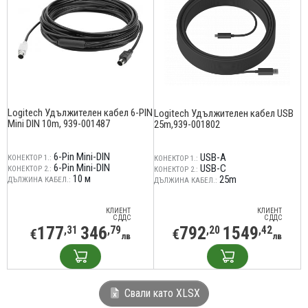
Logitech Удължителен кабел 6-PIN
Logitech Удължителен кабел USB
Mini DIN 10m, 939-001487
25m,939-001802
6-Pin Mini-DIN
USB-A
КОНЕКТОР 1.:
КОНЕКТОР 1.:
6-Pin Mini-DIN
USB-C
КОНЕКТОР 2.:
КОНЕКТОР 2.:
10 м
25m
ДЪЛЖИНА КАБЕЛ.:
ДЪЛЖИНА КАБЕЛ.:
КЛИЕНТ
КЛИЕНТ
С ДДС
С ДДС
177
346
792
1549
,31
,79
,20
,42
€
€
лв
лв
Свали като XLSX