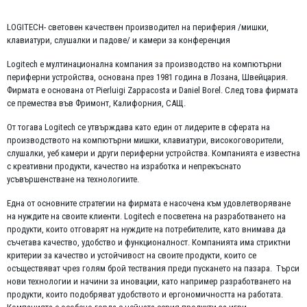
LOGITECH- световен качествен производител на периферия /мишки,
клавиатури, слушалки и падове/ и камери за конференция
Logitech е мултинационална компания за производство на компютърни
периферни устройства, основана през 1981 година в Лозана, Швейцария.
Фирмата е основана от Pierluigi Zappacosta и Daniel Borel. След това фирмата
се премества във Фримонт, Калифорния, САЩ.
От тогава Logitech се утвърждава като един от лидерите в сферата на
производството на компютърни мишки, клавиатури, високоговорители,
слушалки, уеб камери и други периферни устройства. Компанията е известна
с креативни продукти, качество на изработка и непрекъснато
усъвършенстване на технологиите.
Една от основните стратегии на фирмата е насочена към удовлетворяване
на нуждите на своите клиенти. Logitech е посветена на разработването на
продукти, които отговарят на нуждите на потребителите, като внимава да
съчетава качество, удобство и функционалност. Компанията има стриктни
критерии за качество и устойчивост на своите продукти, които се
осъществяват чрез голям брой тествания преди пускането на пазара. Търси
нови технологии и начини за иновации, като например разработването на
продукти, които подобряват удобството и ергономичността на работата.