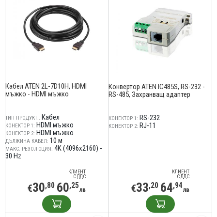
Кабел ATEN 2L-7D10H, HDMI
Конвертор ATEN IC485S, RS-232 -
мъжко - HDMI мъжко
RS-485, Захранващ адаптер
Кабел
RS-232
ТИП ПРОДУКТ.:
КОНЕКТОР 1:
HDMI мъжко
RJ-11
КОНЕКТОР 1:
КОНЕКТОР 2:
HDMI мъжко
КОНЕКТОР 2:
10 м
ДЪЛЖИНА КАБЕЛ:
4K (4096x2160) -
МАКС. РЕЗОЛЮЦИЯ:
30 Hz
КЛИЕНТ
КЛИЕНТ
С ДДС
С ДДС
30
60
33
64
,80
,25
,20
,94
€
€
лв
лв