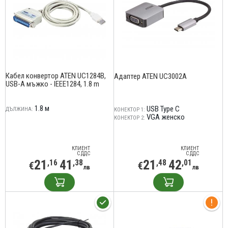
Кабел конвертор ATEN UC1284B,
Адаптер ATEN UC3002A
USB-A мъжко - IEEE1284, 1.8 m
1.8 м
USB Type C
ДЪЛЖИНА:
КОНЕКТОР 1:
VGA женско
КОНЕКТОР 2:
КЛИЕНТ
КЛИЕНТ
С ДДС
С ДДС
21
41
21
42
,16
,38
,48
,01
€
€
лв
лв