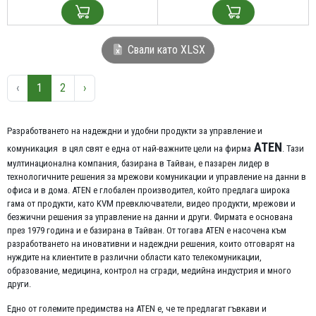
Свали като XLSX
‹
1
2
›
Разработването на надеждни и удобни продукти за управление и
ATEN
комуникация в цял свят е една от най-важните цели на фирма
. Тази
мултинационална компания, базирана в Тайван, е пазарен лидер в
технологичните решения за мрежови комуникации и управление на данни в
офиса и в дома. ATEN е глобален производител, който предлага широка
гама от продукти, като KVM превключватели, видео продукти, мрежови и
безжични решения за управление на данни и други. Фирмата е основана
през 1979 година и е базирана в Тайван. От тогава ATEN е насочена към
разработването на иновативни и надеждни решения, които отговарят на
нуждите на клиентите в различни области като телекомуникации,
образование, медицина, контрол на сгради, медийна индустрия и много
други.
Едно от големите предимства на ATEN е, че те предлагат гъвкави и