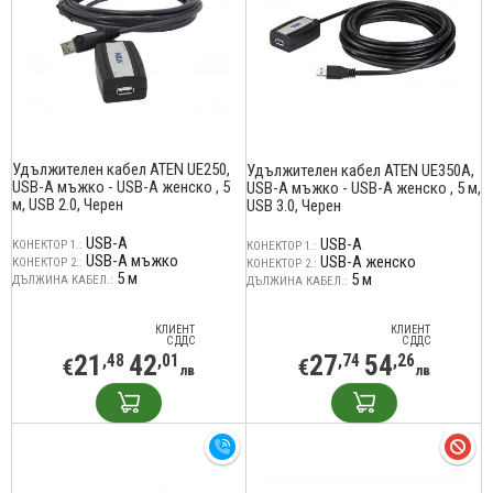
Удължителен кабел ATEN UE250,
Удължителен кабел ATEN UE350A,
USB-A мъжко - USB-A женско , 5
USB-A мъжко - USB-A женско , 5 м,
м, USB 2.0, Черен
USB 3.0, Черен
USB-A
USB-A
КОНЕКТОР 1.:
КОНЕКТОР 1.:
USB-A мъжко
USB-A женско
КОНЕКТОР 2.:
КОНЕКТОР 2.:
5 м
5 м
ДЪЛЖИНА КАБЕЛ.:
ДЪЛЖИНА КАБЕЛ.:
КЛИЕНТ
КЛИЕНТ
С ДДС
С ДДС
21
42
27
54
,48
,01
,74
,26
€
€
лв
лв