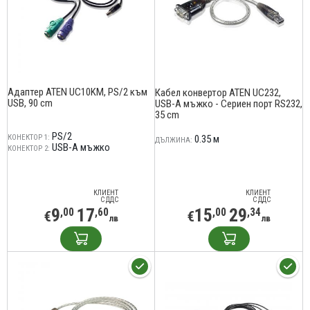
Адаптер ATEN UC10KM, PS/2 към
Кабел конвертор ATEN UC232,
USB, 90 cm
USB-A мъжко - Сериен порт RS232,
35 cm
PS/2
КОНЕКТОР 1:
0.35 м
ДЪЛЖИНА:
USB-А мъжко
КОНЕКТОР 2:
КЛИЕНТ
КЛИЕНТ
С ДДС
С ДДС
9
17
15
29
,00
,60
,00
,34
€
€
лв
лв