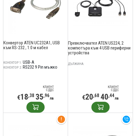
Конвертор ATEN UC232A1, USB
Превключвател ATEN US224, 2
към RS-232 , 1.0 м кабел
компютъра към 4 USB периферни
устройства
USB-A
КОНЕКТОР 1:
ДЪЛЖИНА:
RS232 9 Pin мъжко
КОНЕКТОР 2:
КЛИЕНТ
КЛИЕНТ
С ДДС
С ДДС
18
35
20
40
,38
,96
,68
,44
€
€
лв
лв