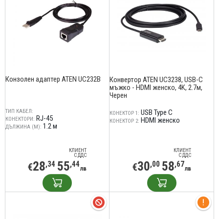
Конзолен адаптер ATEN UC232B
Конвертор ATEN UC3238, USB-C
мъжко - HDMI женско, 4K, 2.7м,
Черен
ТИП КАБЕЛ:
USB Type C
КОНЕКТОР 1:
RJ-45
КОНЕКТОРИ:
HDMI женско
КОНЕКТОР 2:
1.2 м
ДЪЛЖИНА (М):
КЛИЕНТ
КЛИЕНТ
С ДДС
С ДДС
28
55
30
58
,34
,44
,00
,67
€
€
лв
лв