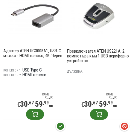
Адаптер ATEN UC3008A1, USB-C
Превключвател ATEN US221A, 2
мъжко - HDMI женско, 4K, Черен
компютъра към 1 USB периферно
устройство
USB Type C
КОНЕКТОР 1:
ДЪЛЖИНА:
HDMI женско
КОНЕКТОР 2:
КЛИЕНТ
КЛИЕНТ
С ДДС
С ДДС
30
59
30
59
,67
,99
,67
,99
€
€
лв
лв