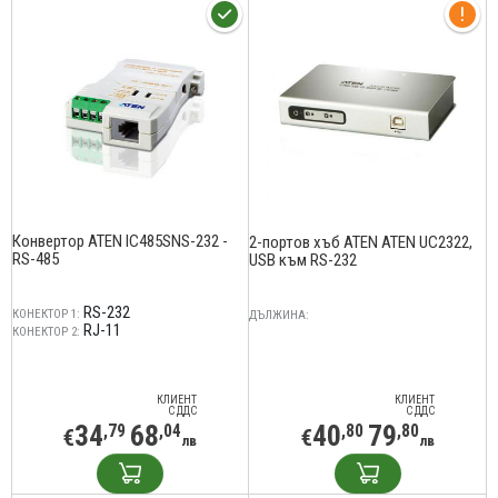
Конвертор ATEN IC485SNS-232 -
2-портов хъб ATEN ATEN UC2322,
RS-485
USB към RS-232
RS-232
КОНЕКТОР 1:
ДЪЛЖИНА:
RJ-11
КОНЕКТОР 2:
КЛИЕНТ
КЛИЕНТ
С ДДС
С ДДС
34
68
40
79
,79
,04
,80
,80
€
€
лв
лв