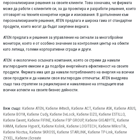
персонализирани решения за своите клиенти. Това означава, че фирмата
може да работи с клиентите си, за да проектира и разработи решения, които
отговарят на техните конкретни нужди и изисквания. В допълнение към
персонализираните решения, ATEN предлага и широка гама от стандартни
продукти, които могат да бъдат закупени веднага.
ATEN предлага и решения за управление на сигнали за многобройни
монитори, което е от особено значение за контролния център на обекти
като летища, големи корпоративни сгради и други.
ATEN е екологично осъзната компания, която се стреми да намали
въглеродните емисии и да подобри енергийната ефективност на своите
продукти. Фирмата има цел да намали потреблението на енергия на всички
свои продукти и да намали своя въглероден отпечатък. ATEN внедрява
също така стратегии за рециклиране и намаляване на отпадъците във
всички аспекти на своите бизнес дейности.
Виж също:
Кабели ATEN
,
Кабели A4tech
,
Кабели ACT
,
Кабели ASK
,
Кабели ASUS
,
Кабели BOYA
,
Кабели Cudy
,
Кабели DeLock
,
Кабели EIZO
,
Кабели ESTILLO
,
Кабели Ewent
,
Кабели FIFINE
,
Кабели FSP GROUP
,
Кабели GIGABYTE
,
Кабели
HAMA
,
Кабели HyperX
,
Кабели Kolink
,
Кабели LOGITECH
,
Кабели MikroTik
,
Кабели Noctua
,
Кабели SKROSS
,
Кабели STARLINK
,
Кабели TP-Link
,
Кабели
ZYXEL
,
Кабели j5create