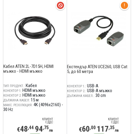
Кабел ATEN 2L-7D15H, HDMI
Екстендър ATEN UCE260, USB Cat
мъжко - HDMI мъжко
5, до 60 метра
Кабел
USB-A
ТИП ПРОДУКТ.:
КОНЕКТОР 1.:
HDMI мъжко
USB-A мъжко
КОНЕКТОР 1:
КОНЕКТОР 2.:
HDMI мъжко
30 cm
КОНЕКТОР 2:
ДЪЛЖИНА КАБЕЛ.:
15 м
ДЪЛЖИНА КАБЕЛ:
4K (4096x2160) -
МАКС. РЕЗОЛЮЦИЯ:
30 Hz
КЛИЕНТ
КЛИЕНТ
С ДДС
С ДДС
48
94
60
117
,44
,75
,00
,35
€
€
лв
лв