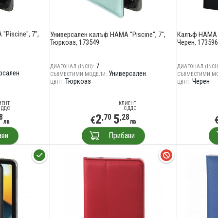
Piscine", 7",
Универсален калъф HAMA "Piscine", 7",
Калъф HAMA X
Тюркоаз, 173549
Черен, 173596
7
ДИАГОНАЛ (INCH):
ДИАГОНАЛ (INCH
рсален
Универсален
СЪВМЕСТИМИ МОДЕЛИ:
СЪВМЕСТИМИ М
Тюркоаз
Черен
ЦВЯТ:
ЦВЯТ:
ИЕНТ
КЛИЕНТ
 ДДС
С ДДС
2
5
8
,70
,28
€
лв
лв
ави
Прибави