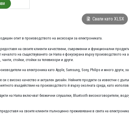
ави
Свали като XLSX
одишен опит в производството на аксесоари за електрониката.
редоставя на своите клиенти качествени, съвременни и функционални продукти 
т началото на съществуването си Hama е фокусирана върху производството на а
 чанти, стойки, стойки за телевизори и други.
изводители на електроника като Apple, Samsung, Sony, Philips и много други, за
е си с високо качество и актуален дизайн. Нейните продукти са известни с дъл
иятното въздействие на производството й върху околната среда, като използ
укти на Hama включват безжични слушалки, Bluetooth високоговорители, водоу
 предоставя на своите клиенти пълноценно преживяване в света на електроника