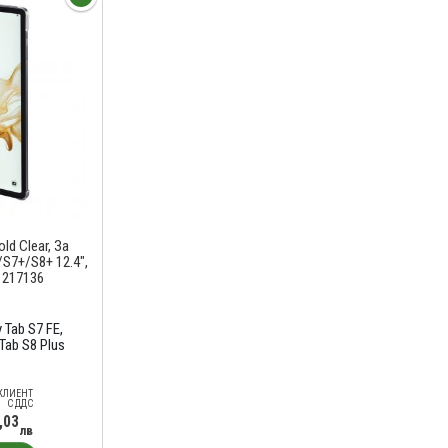
d Clear, За
/S7+/S8+ 12.4",
 217136
 Tab S7 FE
Tab S8 Plus
КЛИЕНТ
С ДДС
,03
лв