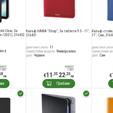
d Clear, За
Калъф HAMA "Strap", За таблети 9.5 - 11",
Калъф-стойка 
en./2021), 216452
216431
11", Син, 2164
11
ДИАГОНАЛ (INCH):
ДИАГОНАЛ (INCH
ini 6
Универсален
СЪВМЕСТИМИ МОДЕЛИ:
СЪВМЕСТИМИ М
Червен
Син
ЦВЯТ:
ЦВЯТ:
ЛИЕНТ
КЛИЕНТ
С ДДС
С ДДС
11
22
58
,35
,20
€
€
лв
лв
ави
Прибави