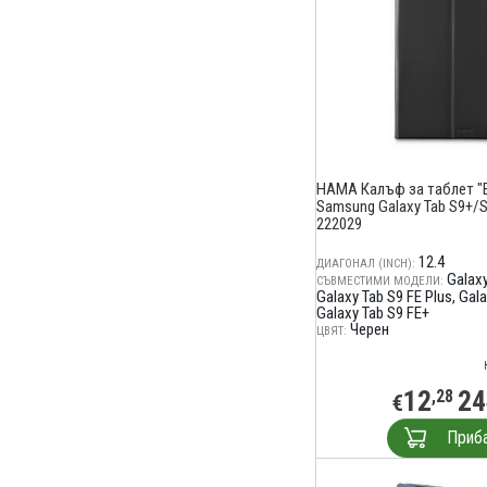
HAMA Калъф за таблет "B
Samsung Galaxy Tab S9+/S9
222029
12.4
ДИАГОНАЛ (INCH):
Galaxy
СЪВМЕСТИМИ МОДЕЛИ:
Galaxy Tab S9 FE Plus
Gala
Galaxy Tab S9 FE+
Черен
ЦВЯТ:
12
24
,28
€
Приб