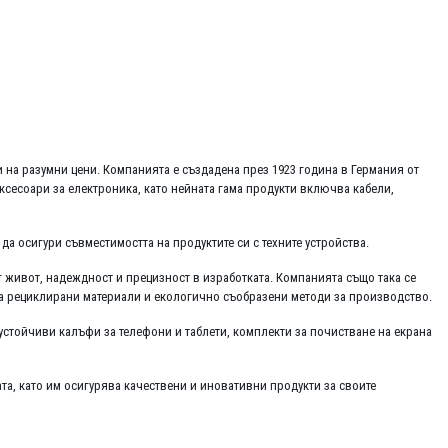
на разумни цени. Компанията е създадена през 1923 година в Германия от
ксесоари за електроника, като нейната гама продукти включва кабели,
 да осигури съвместимостта на продуктите си с техните устройства.
ъг живот, надеждност и прецизност в изработката. Компанията също така се
ва рециклирани материали и екологично съобразени методи за производство.
стойчиви калъфи за телефони и таблети, комплекти за почистване на екрана
та, като им осигурява качествени и иновативни продукти за своите