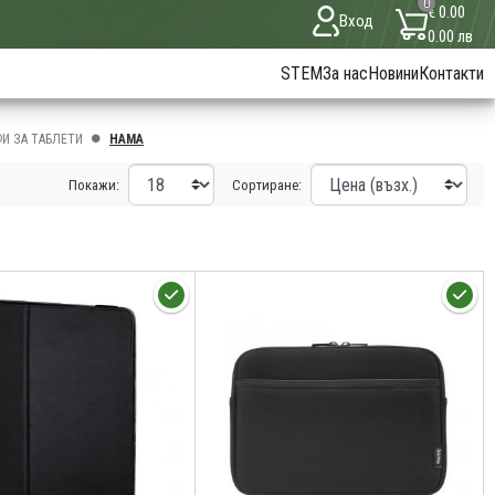
0
€ 0.00
Вход
0.00 лв
STEM
За нас
Новини
Контакти
И ЗА ТАБЛЕТИ
HAMA
Покажи:
Сортиране: