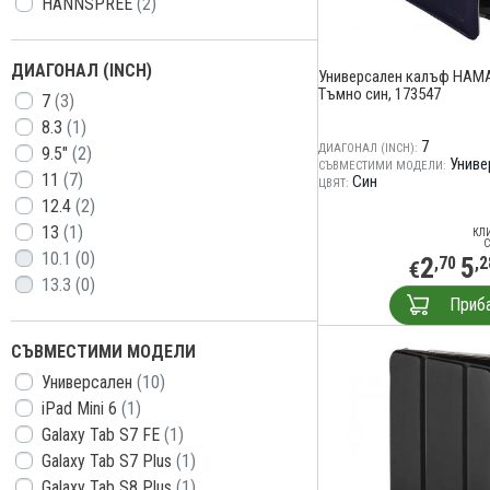
HANNSPREE
(2)
ДИАГОНАЛ (INCH)
Универсален калъф HAMA "
Тъмно син, 173547
7
(3)
8.3
(1)
7
ДИАГОНАЛ (INCH):
9.5"
(2)
Униве
СЪВМЕСТИМИ МОДЕЛИ:
11
(7)
Син
ЦВЯТ:
12.4
(2)
13
(1)
КЛ
С
10.1
(0)
2
5
,70
,2
€
13.3
(0)
Приб
СЪВМЕСТИМИ МОДЕЛИ
Универсален
(10)
iPad Mini 6
(1)
Galaxy Tab S7 FE
(1)
Galaxy Tab S7 Plus
(1)
Galaxy Tab S8 Plus
(1)