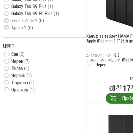
Galaxy Tab S9 Plus
(1)
Galaxy Tab S9 FE Plus
(1)
Zeus / Zeus 2
(0)
Apollo 2
(0)
Калъф за таблет HAMA Fol
Apple iPad mini 8.3" (6th g
ЦВЯТ
Син
(2)
8.3
ДИАГОНАЛ (INCH):
iPad M
Черен
(7)
СЪВМЕСТИМИ МОДЕЛИ:
Черен
ЦВЯТ:
Лилав
(1)
Червен
(1)
К
Тюркоаз
(1)
8
17
,99
,
€
Оранжев
(1)
Приб