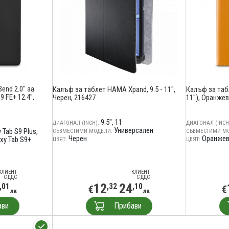
end 2.0" за
Калъф за таблет HAMA Xpand, 9.5 - 11",
Калъф за табле
 FE+ 12.4",
Черен, 216427
11"), Оранжев
9.5"
11
ДИАГОНАЛ (INCH):
ДИАГОНАЛ (INCH
Универсален
 Tab S9 Plus
СЪВМЕСТИМИ МОДЕЛИ:
СЪВМЕСТИМИ М
Черен
Оранже
xy Tab S9+
ЦВЯТ:
ЦВЯТ:
КЛИЕНТ
КЛИЕНТ
С ДДС
С ДДС
12
24
,01
,32
,10
€
€
лв
лв
ави
Прибави