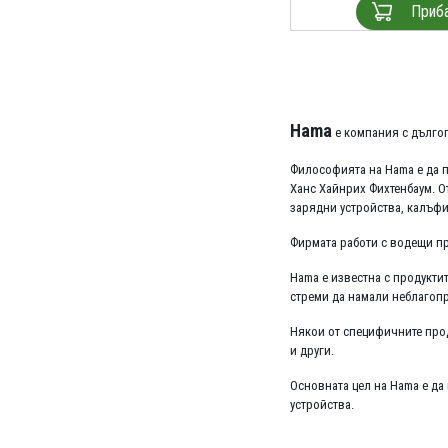
Приб
Hama
е компания с дългог
Философията на Hama е да п
Ханс Хайнрих Фихтенбаум. О
зарядни устройства, калъфи,
Фирмата работи с водещи про
Hama е известна с продуктит
стреми да намали неблагопр
Някои от специфичните прод
и други.
Основната цел на Hama е да
устройства.