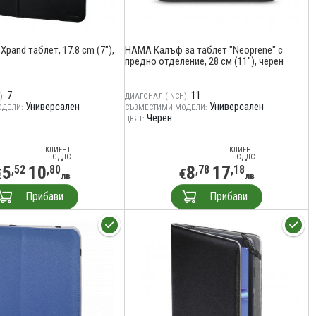
pand таблет, 17.8 cm (7"),
HAMA Калъф за таблет "Neoprene" с
предно отделение, 28 см (11"), черен
7
11
):
ДИАГОНАЛ (INCH):
Универсален
Универсален
ОДЕЛИ:
СЪВМЕСТИМИ МОДЕЛИ:
Черен
ЦВЯТ:
КЛИЕНТ
КЛИЕНТ
С ДДС
С ДДС
5
10
8
17
,52
,80
,78
,18
€
€
лв
лв
Прибави
Прибави