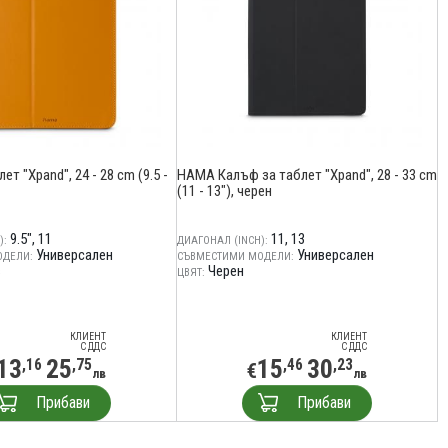
т "Xpand", 24 - 28 cm (9.5 -
HAMA Калъф за таблет "Xpand", 28 - 33 cm
(11 - 13"), черен
9.5"
11
11
13
):
ДИАГОНАЛ (INCH):
Универсален
Универсален
ОДЕЛИ:
СЪВМЕСТИМИ МОДЕЛИ:
в
Черен
ЦВЯТ:
КЛИЕНТ
КЛИЕНТ
С ДДС
С ДДС
13
25
15
30
,16
,75
,46
,23
€
лв
лв
Прибави
Прибави