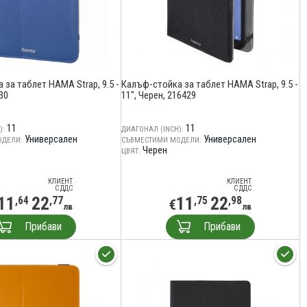
за таблет HAMA Strap, 9.5 -
Калъф-стойка за таблет HAMA Strap, 9.5 -
30
11", Черен, 216429
11
11
):
ДИАГОНАЛ (INCH):
Универсален
Универсален
ОДЕЛИ:
СЪВМЕСТИМИ МОДЕЛИ:
Черен
ЦВЯТ:
КЛИЕНТ
КЛИЕНТ
С ДДС
С ДДС
11
22
11
22
,64
,77
,75
,98
€
лв
лв
Прибави
Прибави