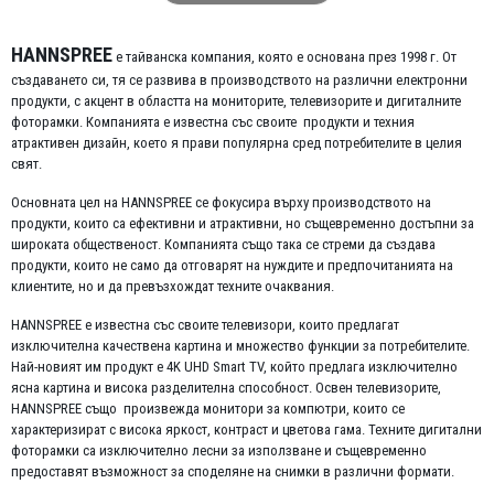
HANNSPREE
е тайванска компания, която е основана през 1998 г. От
създаването си, тя се развива в производството на различни електронни
продукти, с акцент в областта на мониторите, телевизорите и дигиталните
фоторамки. Компанията е известна със своите продукти и техния
атрактивен дизайн, което я прави популярна сред потребителите в целия
свят.
Основната цел на HANNSPREE се фокусира върху производството на
продукти, които са ефективни и атрактивни, но същевременно достъпни за
широката общественост. Компанията също така се стреми да създава
продукти, които не само да отговарят на нуждите и предпочитанията на
клиентите, но и да превъзхождат техните очаквания.
HANNSPREE е известна със своите телевизори, които предлагат
изключителна качествена картина и множество функции за потребителите.
Най-новият им продукт е 4K UHD Smart TV, който предлага изключително
ясна картина и висока разделителна способност. Освен телевизорите,
HANNSPREE също произвежда монитори за компютри, които се
характеризират с висока яркост, контраст и цветова гама. Техните дигитални
фоторамки са изключително лесни за използване и същевременно
предоставят възможност за споделяне на снимки в различни формати.