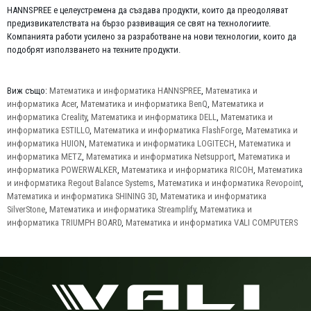
HANNSPREE е целеустремена да създава продукти, които да преодоляват
предизвикателствата на бързо развиващия се свят на технологиите.
Компанията работи усилено за разработване на нови технологии, които да
подобрят използването на техните продукти.
Виж също:
Математика и информатика HANNSPREE
,
Математика и
информатика Acer
,
Математика и информатика BenQ
,
Математика и
информатика Creality
,
Математика и информатика DELL
,
Математика и
информатика ESTILLO
,
Математика и информатика FlashForge
,
Математика и
информатика HUION
,
Математика и информатика LOGITECH
,
Математика и
информатика METZ
,
Математика и информатика Netsupport
,
Математика и
информатика POWERWALKER
,
Математика и информатика RICOH
,
Математика
и информатика Regout Balance Systems
,
Математика и информатика Revopoint
,
Математика и информатика SHINING 3D
,
Математика и информатика
SilverStone
,
Математика и информатика Streamplify
,
Математика и
информатика TRIUMPH BOARD
,
Математика и информатика VALI COMPUTERS