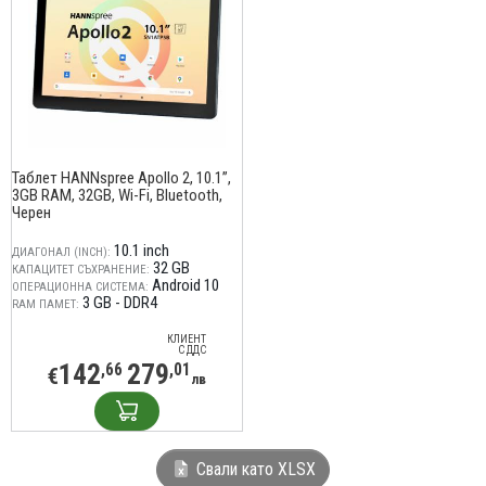
Таблет HANNspree Apollo 2, 10.1”,
3GB RAM, 32GB, Wi-Fi, Bluetooth,
Черен
10.1 inch
ДИАГОНАЛ (INCH):
32 GB
КАПАЦИТЕТ СЪХРАНЕНИЕ:
Android 10
ОПЕРАЦИОННА СИСТЕМА:
3 GB - DDR4
RAM ПАМЕТ:
КЛИЕНТ
С ДДС
142
279
,66
,01
€
лв
Свали като XLSX