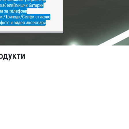
 кабели
Външни батерии
и за телефони
и /Триподи/
Селфи стикове
фото и видео аксесоари
одукти