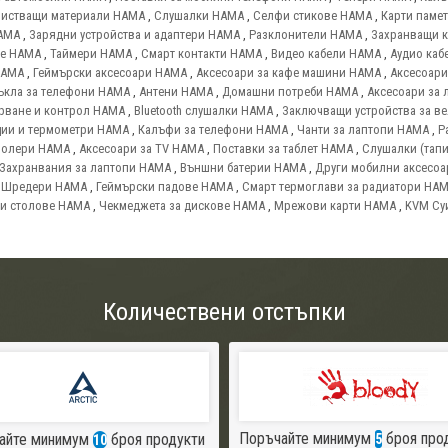
истващи материали HAMA
,
Слушалки HAMA
,
Селфи стикове HAMA
,
Карти паме
AMA
,
Зарядни устройства и адаптери HAMA
,
Разклонители HAMA
,
Захранващи 
ве HAMA
,
Таймери HAMA
,
Смарт контакти HAMA
,
Видео кабели HAMA
,
Аудио каб
HAMA
,
Геймърски аксесоари HAMA
,
Аксесоари за кафе машини HAMA
,
Аксесоари
ъкла за телефони HAMA
,
Антени HAMA
,
Домашни потреби HAMA
,
Аксесоари за 
ерване и контрол HAMA
,
Bluetooth слушалки HAMA
,
Заключващи устройства за в
нции и термометри HAMA
,
Калъфи за телефони HAMA
,
Чанти за лаптопи HAMA
,
Р
ролери HAMA
,
Аксесоари за TV HAMA
,
Поставки за таблет HAMA
,
Слушалки (тап
Захранвания за лаптопи HAMA
,
Външни батерии HAMA
,
Други мобилни аксесо
,
Шредери HAMA
,
Геймърски падове HAMA
,
Смарт термоглави за радиатори HA
и столове HAMA
,
Чекмеджета за дискове HAMA
,
Мрежови карти HAMA
,
KVM Су
Количествени отстъпки
Поръчайте минимум
броя про
айте минимум
броя продукти
5
10