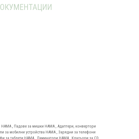
ОКУМЕНТАЦИИ
и HAMA
,
Падове за мишки HAMA
,
Адаптери, конвертори
ли за мобилни устройства HAMA
,
Зарядни за телефони
фи за таблети HAMA
,
Ламинатори HAMA
,
Класьори за CD,