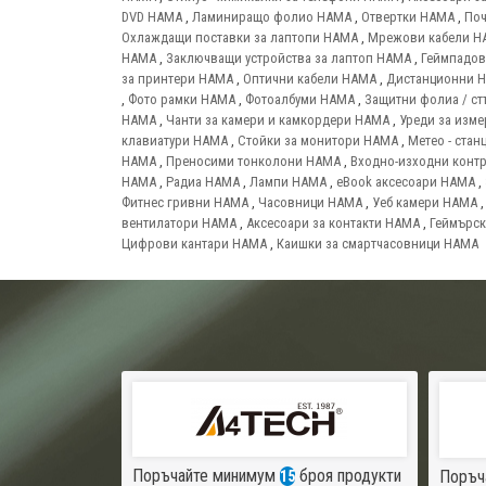
DVD HAMA
,
Ламиниращо фолио HAMA
,
Отвертки HAMA
,
Поч
Охлаждащи поставки за лаптопи HAMA
,
Мрежови кабели H
HAMA
,
Заключващи устройства за лаптоп HAMA
,
Геймпадо
за принтери HAMA
,
Оптични кабели HAMA
,
Дистанционни 
,
Фото рамки HAMA
,
Фотоалбуми HAMA
,
Защитни фолиа / ст
HAMA
,
Чанти за камери и камкордери HAMA
,
Уреди за изм
клавиатури HAMA
,
Стойки за монитори HAMA
,
Метео - ста
HAMA
,
Преносими тонколони HAMA
,
Входно-изходни конт
HAMA
,
Радиа HAMA
,
Лампи HAMA
,
eBook аксесоари HAMA
,
Фитнес гривни HAMA
,
Часовници HAMA
,
Уеб камери HAMA
вентилатори HAMA
,
Аксесоари за контакти HAMA
,
Геймърск
Цифрови кантари HAMA
,
Каишки за смартчасовници HAMA
Поръчайте минимум
броя продукти
Поръч
15