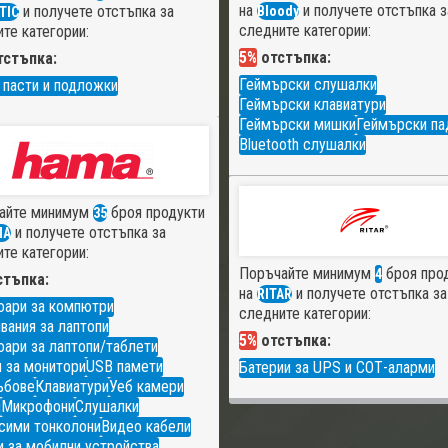
на
и получете отстъпка з
и получете отстъпка за
Bloody
TIC
следните категории:
те категории:
5%
отстъпка:
стъпка:
Геймърски слушалки
 пасти и подложки
Геймърски клавиатури
Геймърски мишки
Геймърски па
Bluetooth слушалки
айте минимум
броя продукти
35
и получете отстъпка за
MA
те категории:
Поръчайте минимум
броя про
4
тъпка:
на
и получете отстъпка за
RITAR
оари за компютри
следните категории:
вания за лаптопи
5%
отстъпка:
ари за лаптопи/таблети
 за монитори
USB памети
Батерии за UPS и СОТ-аларми
ъбове
Клавиатури
Уеб камери
и
Микрофони
Слушалки
сими тонколони
Видео кабели
 за мобилни устройства