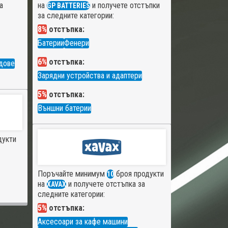
а
на
и получете отстъпки
GP BATTERIES
за следните категории:
8%
отстъпка:
Батерии
Фенери
6%
отстъпка:
дове
Зарядни устройства и адаптери
5%
отстъпка:
Външни батерии
дукти
Поръчайте минимум
броя продукти
10
на
и получете отстъпка за
XAVAX
следните категории:
5%
отстъпка:
Аксесоари за кафе машини