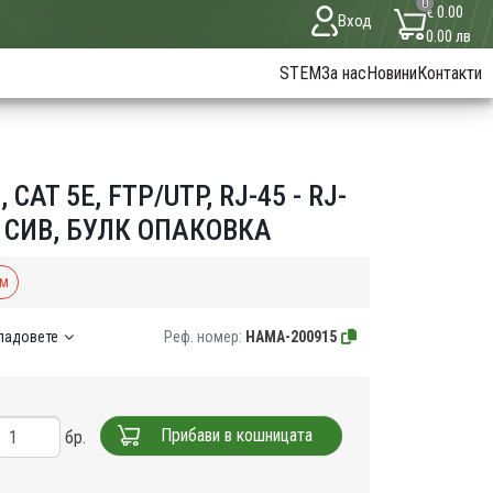
0
€ 0.00
Вход
0.00 лв
STEM
За нас
Новини
Контакти
AT 5E, FTP/UTP, RJ-45 - RJ-
, СИВ, БУЛК ОПАКОВКА
0м
кладовете
Реф. номер:
HAMA-200915
Прибави в кошницата
бр.