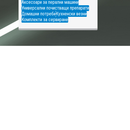
Аксесоари за перални машини
Универсални почистващи препарати
Домашни потреби
Кухненски везни
Комплекти за сервиране