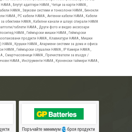
т HAMA
,
Блутут адаптери HAMA
,
Четци за карти HAMA
,
кабели HAMA
,
Звукови системи и тонколони HAMA
,
Бинокли
ели HAMA
,
PC кабели HAMA
,
Антенни кабели HAMA
,
Кабели
 за обективи HAMA
,
Кабелни канали и шлаух спирали HAMA
лаптопи/таблети HAMA
,
Други фото и видео аксесоари
елосипед HAMA
,
Геймърски мишки HAMA
,
Геймърски
азопаковани продукти HAMA
,
Клавиатури HAMA
,
Мишки
и) HAMA
,
Крушки HAMA
,
Алармени системи за дома и офиса
ари HAMA
,
Геймърски слушалки HAMA
,
IP Камери HAMA
,
MA
,
Смартчасовници HAMA
,
Пречистватели за въздух /
ичове HAMA
,
Инструменти HAMA
,
Кухненски таймери HAMA
,
дукти
Поръчайте минимум
броя продукти
12