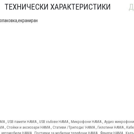
ТЕХНИЧЕСКИ ХАРАКТЕРИСТИКИ
Д
 опаковка,екраниран
AMA
,
USB памети HAMA
,
USB хъбове HAMA
,
Микрофони HAMA
,
Аудио микрофон
AMA
,
Стойки и аксесоари HAMA
,
Стативи /Триподи/ HAMA
,
Гилотини HAMA
,
Кабе
а автомобили HAMA
,
Поставки за мобилни телефони HAMA
,
Фенери HAMA
,
Калъ