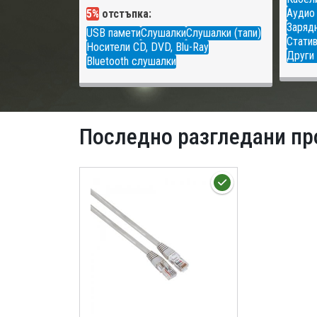
Аудио
5%
отстъпка:
Зарядн
USB памети
Слушалки
Слушалки (тапи)
Статив
Носители CD, DVD, Blu-Ray
Други 
Bluetooth слушалки
Последно разгледани пр