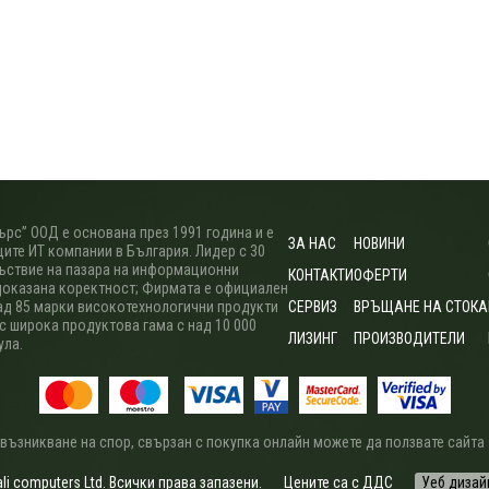
рс” ООД е основана през 1991 година и е
ЗА НАС
НОВИНИ
ите ИТ компании в България. Лидер с 30
ъствие на пазара на информационни
КОНТАКТИ
ОФЕРТИ
доказана коректност; Фирмата е официален
ад 85 марки високотехнологични продукти
СЕРВИЗ
ВРЪЩАНЕ НА СТОКА
 с широка продуктова гама с над 10 000
ЛИЗИНГ
ПРОИЗВОДИТЕЛИ
ула.
 възникване на спор, свързан с покупка онлайн можете да ползвате сайта
i computers Ltd. Всички права запазени.
Цените са с ДДС
Уеб дизай