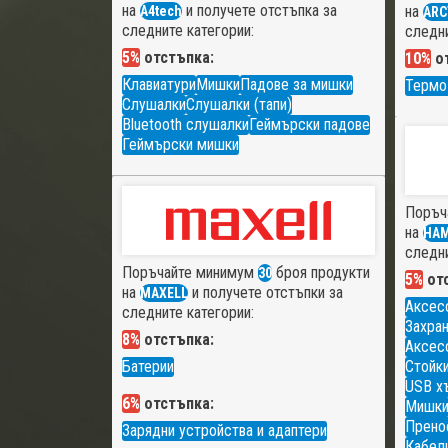
на
и получете отстъпка за
на
A4tech
ARC
следните категории:
следни
5%
отстъпка:
10%
от
Клавиатури
Мишки
Падове за мишки
Термо
Слушалки
Слушалки (тапи)
Bluetooth слушалки
Геймърски падове
Геймърски мишки
Поръч
на
HA
следни
Поръчайте минимум
броя продукти
30
5%
отс
на
и получете отстъпки за
MAXELL
Аксес
следните категории:
Захран
8%
отстъпка:
Аксесо
Батерии
Стойки
USB х
6%
отстъпка:
Мишк
Прено
Зарядни устройства и адаптери
Кабели