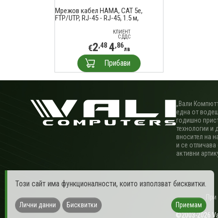
Мрежов кабел HAMA, CAT 5e,
FTP/UTP, RJ-45 - RJ-45, 1.5 м,
екраниран, сив, булк опаковка
КЛИЕНТ
С ДДС
2
4
,48
,86
€
лв
Прибави
„Вали Компютъ
една от водещ
годишно прис
технологии и 
вносител на н
и се отличава
активни артик
Този сайт има функционалности, които използват бисквитки.
При
Лични данни
Бисквитки
Приемам
©2003-2026 Val