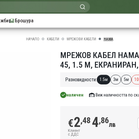
ажби
Брошура
НАЧАЛО
КАБЕЛИ
МРЕЖОВИ КАБЕЛИ
HAMA
МРЕЖОВ КАБЕЛ HAMA, C
45, 1.5 М, ЕКРАНИРАН
Разновидности:
1.5м
3м
5м
1
наличен
Виж наличността по с
2
4
,48
,86
€
лв
Клиент
с ДДС