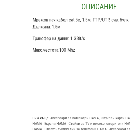
ОПИСАНИЕ
Мрежов пач кабел cat.5e, 1.5м, FTP/UTP, сив, булк
Дължина: 1.5м
Трансфер на данни: 1 GBit/s
Макс.честота:100 Mhz
Виж също:
Аксесоари за компютри HAMA
,
Звукови карти H
HAMA
,
Екрани HAMA
,
Стойки за TV и високоговорители H
HAMA
,
Стилус - химикалки за телефони HAMA
,
Аксесоари з