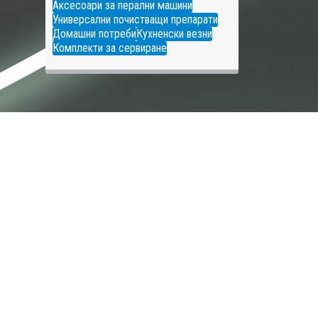
Аксесоари за перални машини
Универсални почистващи препарати
Домашни потреби
Кухненски везни
Комплекти за сервиране