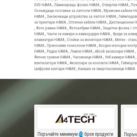
DVD HAMA
,
Ламиниращо фолио HAMA
,
Отвертки HAMA
,
Поч
Охлаждащи поставки за лаптопи HAMA
,
Мрежови кабели H
HAMA
,
Заключващи устройства за лаптоп HAMA
,
Геймпадо
за принтери HAMA
,
Оптични кабели HAMA
,
Дистанционни 
,
Фото рамки HAMA
,
Фотоалбуми HAMA
,
Защитни фолиа / ст
HAMA
,
Чанти за камери и камкордери HAMA
,
Уреди за изм
клавиатури HAMA
,
Стойки за монитори HAMA
,
Метео - ста
HAMA
,
Преносими тонколони HAMA
,
Входно-изходни конт
HAMA
,
Радиа HAMA
,
Лампи HAMA
,
eBook аксесоари HAMA
,
Фитнес гривни HAMA
,
Часовници HAMA
,
Уеб камери HAMA
вентилатори HAMA
,
Аксесоари за контакти HAMA
,
Геймърск
Цифрови кантари HAMA
,
Каишки за смартчасовници HAMA
Поръчайте минимум
броя продукти
Поръч
15