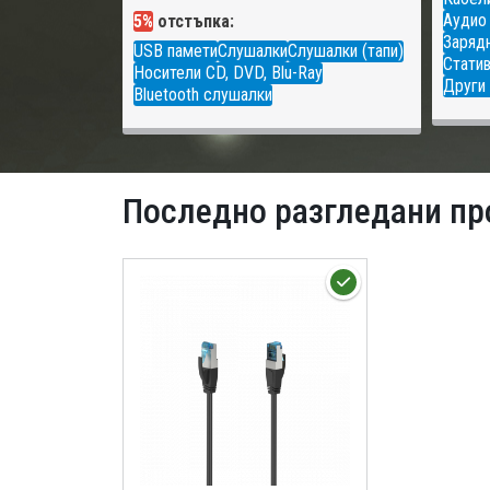
Аудио
5%
отстъпка:
Зарядн
USB памети
Слушалки
Слушалки (тапи)
Статив
Носители CD, DVD, Blu-Ray
Други 
Bluetooth слушалки
Последно разгледани пр