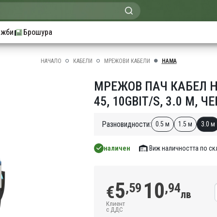
ажби
Брошура
НАЧАЛО
КАБЕЛИ
МРЕЖОВИ КАБЕЛИ
HAMA
МРЕЖОВ ПАЧ КАБЕЛ HAM
45, 10GBIT/S, 3.0 M, Ч
Разновидности:
0.5 м
1.5 м
3.0 м
наличен
Виж наличността по с
5
10
,59
,94
€
лв
Клиент
с ДДС