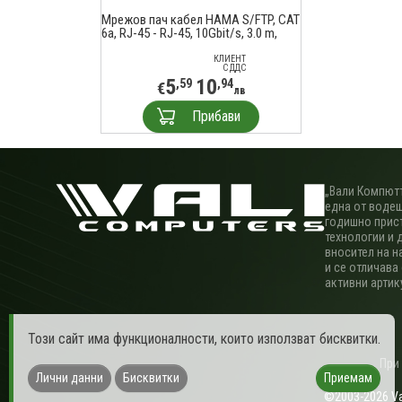
Мрежов пач кабел HAMA S/FTP, CAT
6a, RJ-45 - RJ-45, 10Gbit/s, 3.0 m,
Черен
КЛИЕНТ
С ДДС
5
10
,59
,94
€
лв
Прибави
„Вали Компютъ
една от водещ
годишно прис
технологии и 
вносител на н
и се отличава
активни артик
Този сайт има функционалности, които използват бисквитки.
При
Лични данни
Бисквитки
Приемам
©2003-2026 Val