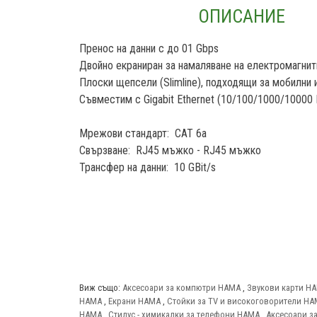
ОПИСАНИЕ
Пренос на данни с до 01 Gbps
Двойно екраниран за намаляване на електромагни
Плоски щепсели (Slimline), подходящи за мобилни 
Съвместим с Gigabit Ethernet (10/100/1000/10000 
Мрежови стандарт: CAT 6a
Свързване: RJ45 мъжко - RJ45 мъжко
Трансфер на данни: 10 GBit/s
Виж също:
Аксесоари за компютри HAMA
,
Звукови карти H
HAMA
,
Екрани HAMA
,
Стойки за TV и високоговорители H
HAMA
,
Стилус - химикалки за телефони HAMA
,
Аксесоари з