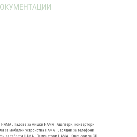
ОКУМЕНТАЦИИ
и HAMA
,
Падове за мишки HAMA
,
Адаптери, конвертори
ли за мобилни устройства HAMA
,
Зарядни за телефони
фи за таблети HAMA
,
Ламинатори HAMA
,
Класьори за CD,