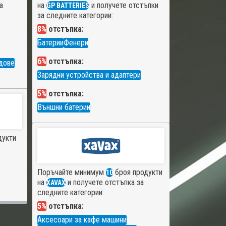
а
на
и получете отстъпки
GP BATTERIES
за следните категории:
8%
отстъпка:
Батерии
Фенери
6%
отстъпка:
дове
Зарядни устройства и адаптери
5%
отстъпка:
Външни батерии
дукти
Поръчайте минимум
броя продукти
10
на
и получете отстъпка за
XAVAX
следните категории:
5%
отстъпка:
Аксесоари за кафе машини