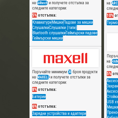
на
и получете отстъпка за
на
A4tech
ARC
следните категории:
следни
5%
отстъпка:
10%
от
Клавиатури
Мишки
Падове за мишки
Термо
Слушалки
Слушалки (тапи)
Bluetooth слушалки
Геймърски падове
Геймърски мишки
Поръч
на
HA
следни
Поръчайте минимум
броя продукти
30
5%
отс
на
и получете отстъпки за
MAXELL
Аксес
следните категории:
Захран
8%
отстъпка:
Аксесо
Батерии
Стойки
USB х
6%
отстъпка:
Мишк
Прено
Зарядни устройства и адаптери
Кабели