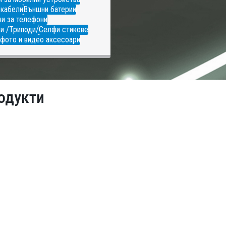
 кабели
Външни батерии
и за телефони
и /Триподи/
Селфи стикове
фото и видео аксесоари
одукти