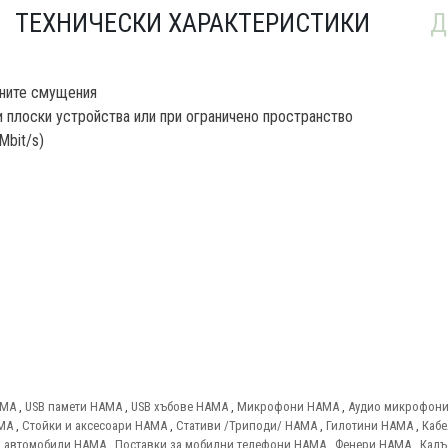
ТЕХНИЧЕСКИ ХАРАКТЕРИСТИКИ
Д
тните смущения
и плоски устройства или при ограничено пространство
Mbit/s)
AMA
,
USB памети HAMA
,
USB хъбове HAMA
,
Микрофони HAMA
,
Аудио микрофон
AMA
,
Стойки и аксесоари HAMA
,
Стативи /Триподи/ HAMA
,
Гилотини HAMA
,
Кабе
а автомобили HAMA
,
Поставки за мобилни телефони HAMA
,
Фенери HAMA
,
Калъ