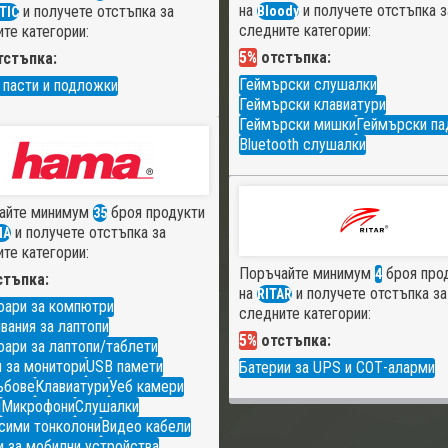
на
и получете отстъпка з
и получете отстъпка за
Bloody
TIC
следните категории:
те категории:
5%
отстъпка:
стъпка:
Геймърски слушалки
 пасти и подложки
Геймърски клавиатури
Геймърски мишки
Геймърски па
Bluetooth слушалки
айте минимум
броя продукти
35
и получете отстъпка за
MA
те категории:
Поръчайте минимум
броя про
4
тъпка:
на
и получете отстъпка за
RITAR
оари за компютри
следните категории:
вания за лаптопи
5%
отстъпка:
ари за лаптопи/таблети
 за монитори
USB памети
Батерии за UPS и СОТ-аларми
ъбове
Клавиатури
Уеб камери
и
Микрофони
Слушалки
сими тонколони
Видео кабели
 за мобилни устройства