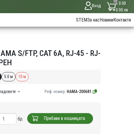
0
€ 0.00
Вход
0.00 лв
STEM
За нас
Новини
Контакти
A S/FTP, CAT 6A, RJ-45 - RJ-
ЕРЕН
5.0 м
10 м
кладовете
Реф. номер:
HAMA-200681
Прибави в кошницата
бр.