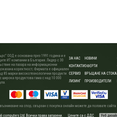
рс” ООД е основана през 1991 година и е
ЗА НАС
НОВИНИ
ите ИТ компании в България. Лидер с 30
ъствие на пазара на информационни
КОНТАКТИ
ОФЕРТИ
доказана коректност; Фирмата е официален
ад 85 марки високотехнологични продукти
СЕРВИЗ
ВРЪЩАНЕ НА СТОКА
 с широка продуктова гама с над 10 000
ЛИЗИНГ
ПРОИЗВОДИТЕЛИ
ула.
 възникване на спор, свързан с покупка онлайн можете да ползвате сайта
i computers Ltd. Всички права запазени.
Цените са с ДДС
Уеб дизай