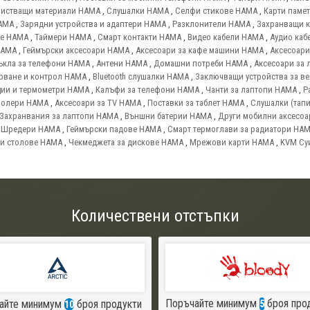
истващи материали HAMA
,
Слушалки HAMA
,
Селфи стикове HAMA
,
Карти паме
AMA
,
Зарядни устройства и адаптери HAMA
,
Разклонители HAMA
,
Захранващи 
ве HAMA
,
Таймери HAMA
,
Смарт контакти HAMA
,
Видео кабели HAMA
,
Аудио каб
HAMA
,
Геймърски аксесоари HAMA
,
Аксесоари за кафе машини HAMA
,
Аксесоари
ъкла за телефони HAMA
,
Антени HAMA
,
Домашни потреби HAMA
,
Аксесоари за 
ерване и контрол HAMA
,
Bluetooth слушалки HAMA
,
Заключващи устройства за в
нции и термометри HAMA
,
Калъфи за телефони HAMA
,
Чанти за лаптопи HAMA
,
Р
ролери HAMA
,
Аксесоари за TV HAMA
,
Поставки за таблет HAMA
,
Слушалки (тап
Захранвания за лаптопи HAMA
,
Външни батерии HAMA
,
Други мобилни аксесо
,
Шредери HAMA
,
Геймърски падове HAMA
,
Смарт термоглави за радиатори HA
и столове HAMA
,
Чекмеджета за дискове HAMA
,
Мрежови карти HAMA
,
KVM Су
Количествени отстъпки
Поръчайте минимум
броя про
айте минимум
броя продукти
5
10