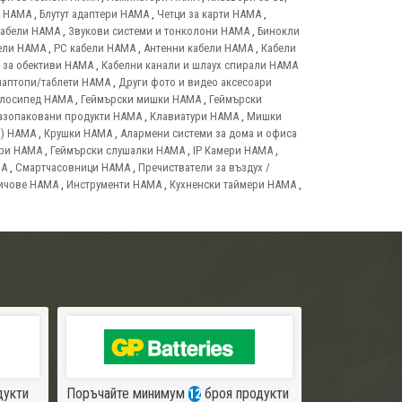
т HAMA
,
Блутут адаптери HAMA
,
Четци за карти HAMA
,
кабели HAMA
,
Звукови системи и тонколони HAMA
,
Бинокли
ели HAMA
,
PC кабели HAMA
,
Антенни кабели HAMA
,
Кабели
 за обективи HAMA
,
Кабелни канали и шлаух спирали HAMA
лаптопи/таблети HAMA
,
Други фото и видео аксесоари
елосипед HAMA
,
Геймърски мишки HAMA
,
Геймърски
азопаковани продукти HAMA
,
Клавиатури HAMA
,
Мишки
и) HAMA
,
Крушки HAMA
,
Алармени системи за дома и офиса
ари HAMA
,
Геймърски слушалки HAMA
,
IP Камери HAMA
,
MA
,
Смартчасовници HAMA
,
Пречистватели за въздух /
ичове HAMA
,
Инструменти HAMA
,
Кухненски таймери HAMA
,
дукти
Поръчайте минимум
броя продукти
12