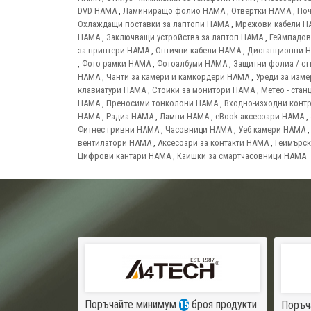
DVD HAMA
,
Ламиниращо фолио HAMA
,
Отвертки HAMA
,
Поч
Охлаждащи поставки за лаптопи HAMA
,
Мрежови кабели H
HAMA
,
Заключващи устройства за лаптоп HAMA
,
Геймпадо
за принтери HAMA
,
Оптични кабели HAMA
,
Дистанционни 
,
Фото рамки HAMA
,
Фотоалбуми HAMA
,
Защитни фолиа / ст
HAMA
,
Чанти за камери и камкордери HAMA
,
Уреди за изм
клавиатури HAMA
,
Стойки за монитори HAMA
,
Метео - ста
HAMA
,
Преносими тонколони HAMA
,
Входно-изходни конт
HAMA
,
Радиа HAMA
,
Лампи HAMA
,
eBook аксесоари HAMA
,
Фитнес гривни HAMA
,
Часовници HAMA
,
Уеб камери HAMA
вентилатори HAMA
,
Аксесоари за контакти HAMA
,
Геймърск
Цифрови кантари HAMA
,
Каишки за смартчасовници HAMA
Поръчайте минимум
броя продукти
Поръч
15