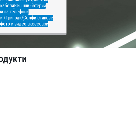
 кабели
Външни батерии
и за телефони
и /Триподи/
Селфи стикове
фото и видео аксесоари
одукти