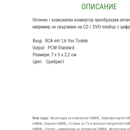
ОПИСАНИЕ
Оптичен / коаксиален конвертор преобразува оптич
например за свързване на CD / DVD плейър с цифр
Вход: RCA mit 1,6 Vss Toslink
Output: PCM-Standard
Размери: 7 х 5 х 2,2 см
Цвят: Сребрист
Виж също:
Аксесоари за компютри HAMA
,
Звукови карти H
HAMA
,
Екрани HAMA
,
Стойки за TV и високоговорители H
HAMA
,
Стилус - химикалки за телефони HAMA
,
Аксесоари з