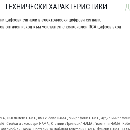
ТЕХНИЧЕСКИ ХАРАКТЕРИСТИКИ
Д
ни цифрови сигнали в електрически цифрови сигнали,
ов оптичен изход към усилвател с коаксиален RCA цифров вход
AMA
,
USB памети HAMA
,
USB хъбове HAMA
,
Микрофони HAMA
,
Аудио микрофон
AMA
,
Стойки и аксесоари HAMA
,
Стативи /Триподи/ HAMA
,
Гилотини HAMA
,
Кабе
а автомобили HAMA
,
Поставки за мобилни телефони HAMA
,
Фенери HAMA
,
Калъ