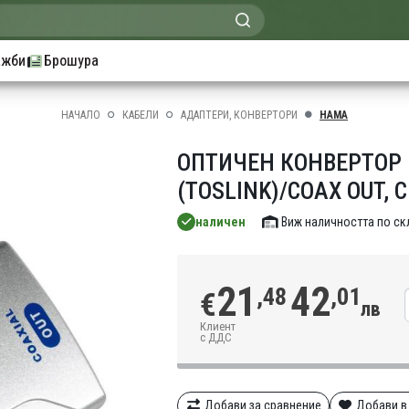
ажби
Брошура
НАЧАЛО
КАБЕЛИ
АДАПТЕРИ, КОНВЕРТОРИ
HAMA
ОПТИЧЕН КОНВЕРТОР H
(TOSLINK)/COAX OUT, 
наличен
Виж наличността по с
21
42
,48
,01
€
лв
Клиент
с ДДС
Добави за сравнение
Добави в