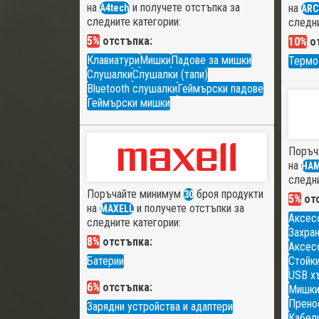
на
и получете отстъпка за
на
A4tech
ARC
следните категории:
следни
5%
отстъпка:
10%
от
Клавиатури
Мишки
Падове за мишки
Термо
Слушалки
Слушалки (тапи)
Bluetooth слушалки
Геймърски падове
Геймърски мишки
Поръч
на
HA
следни
Поръчайте минимум
броя продукти
30
5%
отс
на
и получете отстъпки за
MAXELL
Аксес
следните категории:
Захран
8%
отстъпка:
Аксесо
Батерии
Стойки
USB х
6%
отстъпка:
Мишк
Прено
Зарядни устройства и адаптери
Кабели