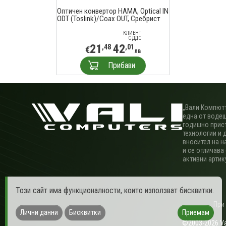
Оптичен конвертор HAMA, Optical IN
ODT (Toslink)/Coax OUT, Сребрист
КЛИЕНТ
С ДДС
21
42
,48
,01
€
лв
Прибави
„Вали Компютъ
една от водещ
годишно прис
технологии и 
вносител на н
и се отличава
активни артик
Този сайт има функционалности, които използват бисквитки.
При
Лични данни
Бисквитки
Приемам
©2003-2026 Val