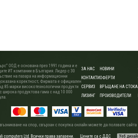
рс” ООД е основана през 1991 година и е
ЗА НАС
НОВИНИ
ите ИТ компании в България. Лидер с 30
ъствие на пазара на информационни
КОНТАКТИ
ОФЕРТИ
доказана коректност; Фирмата е официален
ад 85 марки високотехнологични продукти
СЕРВИЗ
ВРЪЩАНЕ НА СТОКА
 с широка продуктова гама с над 10 000
ЛИЗИНГ
ПРОИЗВОДИТЕЛИ
ула.
 възникване на спор, свързан с покупка онлайн можете да ползвате сайта
i computers Ltd. Всички права запазени.
Цените са с ДДС
Уеб дизай