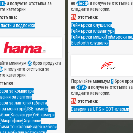
на
и получете отстъпка з
и получете отстъпка за
Bloody
TIC
следните категории:
те категории:
5%
отстъпка:
стъпка:
Геймърски слушалки
 пасти и подложки
Геймърски клавиатури
Геймърски мишки
Геймърски па
Bluetooth слушалки
айте минимум
броя продукти
35
и получете отстъпка за
MA
те категории:
Поръчайте минимум
броя про
4
тъпка:
на
и получете отстъпка за
RITAR
оари за компютри
следните категории:
вания за лаптопи
5%
отстъпка:
ари за лаптопи/таблети
 за монитори
USB памети
Батерии за UPS и СОТ-аларми
ъбове
Клавиатури
Уеб камери
и
Микрофони
Слушалки
сими тонколони
Видео кабели
 за мобилни устройства