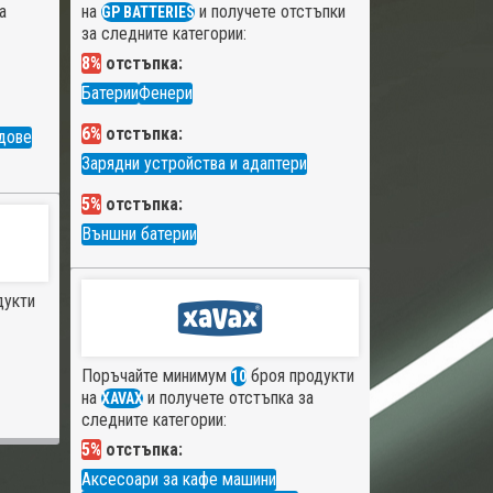
а
на
и получете отстъпки
GP BATTERIES
за следните категории:
8%
отстъпка:
Батерии
Фенери
6%
отстъпка:
дове
Зарядни устройства и адаптери
5%
отстъпка:
Външни батерии
дукти
Поръчайте минимум
броя продукти
10
на
и получете отстъпка за
XAVAX
следните категории:
5%
отстъпка:
Аксесоари за кафе машини