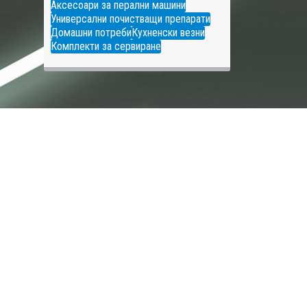
Аксесоари за перални машини
Универсални почистващи препарати
Домашни потреби
Кухненски везни
Комплекти за сервиране