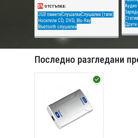
Аудио
5%
отстъпка:
Зарядн
USB памети
Слушалки
Слушалки (тапи)
Статив
Носители CD, DVD, Blu-Ray
Други 
Bluetooth слушалки
Последно разгледани пр