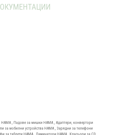
ОКУМЕНТАЦИИ
и HAMA
,
Падове за мишки HAMA
,
Адаптери, конвертори
ли за мобилни устройства HAMA
,
Зарядни за телефони
фи за таблети HAMA
,
Ламинатори HAMA
,
Класьори за CD,