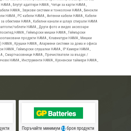
т HAMA
,
Блутут адаптери HAMA
,
Четци за карти HAMA
,
кабели HAMA
,
Звукови системи и тонколони HAMA
,
Бинокли
ели HAMA
,
PC кабели HAMA
,
Антенни кабели HAMA
,
Кабели
 за обективи HAMA
,
Кабелни канали и шлаух спирали HAMA
лаптопи/таблети HAMA
,
Други фото и видео аксесоари
елосипед HAMA
,
Геймърски мишки HAMA
,
Геймърски
азопаковани продукти HAMA
,
Клавиатури HAMA
,
Мишки
и) HAMA
,
Крушки HAMA
,
Алармени системи за дома и офиса
ари HAMA
,
Геймърски слушалки HAMA
,
IP Камери HAMA
,
MA
,
Смартчасовници HAMA
,
Пречистватели за въздух /
ичове HAMA
,
Инструменти HAMA
,
Кухненски таймери HAMA
,
дукти
Поръчайте минимум
броя продукти
12