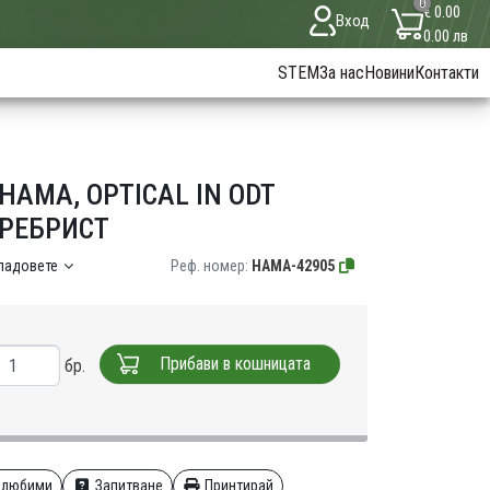
0
€ 0.00
Вход
0.00 лв
STEM
За нас
Новини
Контакти
AMA, OPTICAL IN ODT
СРЕБРИСТ
кладовете
Реф. номер:
HAMA-42905
Прибави в кошницата
бр.
 любими
Запитване
Принтирай