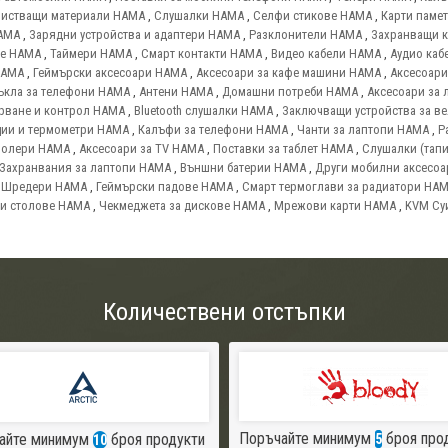
истващи материали HAMA
,
Слушалки HAMA
,
Селфи стикове HAMA
,
Карти паме
AMA
,
Зарядни устройства и адаптери HAMA
,
Разклонители HAMA
,
Захранващи 
ве HAMA
,
Таймери HAMA
,
Смарт контакти HAMA
,
Видео кабели HAMA
,
Аудио каб
HAMA
,
Геймърски аксесоари HAMA
,
Аксесоари за кафе машини HAMA
,
Аксесоари
ъкла за телефони HAMA
,
Антени HAMA
,
Домашни потреби HAMA
,
Аксесоари за 
ерване и контрол HAMA
,
Bluetooth слушалки HAMA
,
Заключващи устройства за в
нции и термометри HAMA
,
Калъфи за телефони HAMA
,
Чанти за лаптопи HAMA
,
Р
ролери HAMA
,
Аксесоари за TV HAMA
,
Поставки за таблет HAMA
,
Слушалки (тап
Захранвания за лаптопи HAMA
,
Външни батерии HAMA
,
Други мобилни аксесо
,
Шредери HAMA
,
Геймърски падове HAMA
,
Смарт термоглави за радиатори HA
и столове HAMA
,
Чекмеджета за дискове HAMA
,
Мрежови карти HAMA
,
KVM Су
Количествени отстъпки
Поръчайте минимум
броя про
айте минимум
броя продукти
5
10