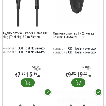
Аудио оптичен кабел Hama ODT
Оптичен сплитер 1 - 2 гнезда
plug (Toslink), 3.0 m, Черен
Toslink, HAMA-205179
ODT Toslink мъжко
ODT Toslink женско
КОНЕКТОР 1:
КОНЕКТОР 1:
ODT Toslink мъжко
ODT Toslink женско
КОНЕКТОР 2:
КОНЕКТОР 2:
КЛИЕНТ
КЛИЕНТ
С ДДС
С ДДС
7
15
9
19
,80
,26
,82
,20
€
€
лв
лв