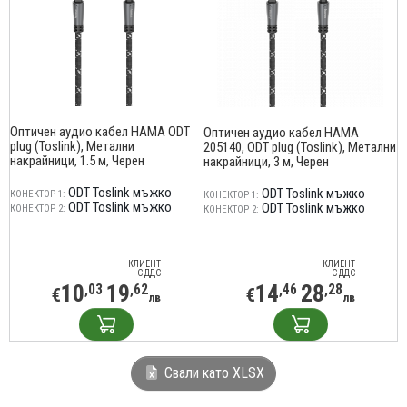
Оптичен аудио кабел HAMA ODT
Оптичен аудио кабел HAMA
plug (Toslink), Метални
205140, ODT plug (Toslink), Метални
накрайници, 1.5 м, Черен
накрайници, 3 м, Черен
ODT Toslink мъжко
ODT Toslink мъжко
КОНЕКТОР 1:
КОНЕКТОР 1:
ODT Toslink мъжко
ODT Toslink мъжко
КОНЕКТОР 2:
КОНЕКТОР 2:
КЛИЕНТ
КЛИЕНТ
С ДДС
С ДДС
10
19
14
28
,03
,62
,46
,28
€
€
лв
лв
Свали като XLSX