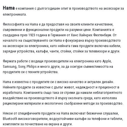
Hama
е компания с дългогодишен опит в производството на аксесоари за
електрониката.
Философията на Hama е да предоставя на своите клиенти качествени,
съвременни и функционални продукти на разумни цени. Компанията е
създадена през 1923 година в Германия от Ханс Хайнрих Фихтенбаум. От
началото на съществуването си Hama е фокусирана върху производството
на аксесоари за електроника, като нейната гама продукти включва кабели,
зарядни устройства, калъфи, чанти, стойки, стойки за телевизори и други.
Фирмата работи с водещи производители на електроника като Apple,
Samsung, Sony, Philips и много други, за да осигури съвместимостта на
продуктите си с техните устройства.
Hama е известна с продуктите си с високо качество и актуален дизайн.
Нейните продукти са известни с дълъг живот, надеждност и прецизност в
изработката. Компанията също така се стреми да намали неблагоприятното
въздействие на производството й върху околната среда, като използва
рециклирани материали и екологично съобразени методи за производство.
Някои от специфичните продукти на Hama включват безжични слушалки,
Bluetooth високоговорители, водоустойчиви калъфи за телефони и таблети,
комплекти за почистване на екрана и други.