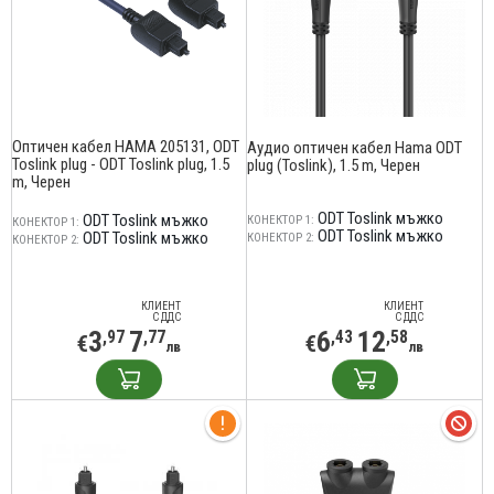
Оптичен кабел HAMA 205131, ODT
Аудио оптичен кабел Hama ODT
Toslink plug - ODT Toslink plug, 1.5
plug (Toslink), 1.5 m, Черен
m, Черен
ODT Toslink мъжко
ODT Toslink мъжко
КОНЕКТОР 1:
КОНЕКТОР 1:
ODT Toslink мъжко
ODT Toslink мъжко
КОНЕКТОР 2:
КОНЕКТОР 2:
КЛИЕНТ
КЛИЕНТ
С ДДС
С ДДС
3
7
6
12
,97
,77
,43
,58
€
€
лв
лв