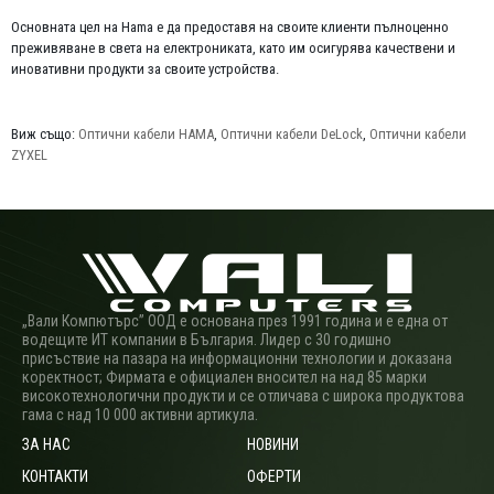
Основната цел на Hama е да предоставя на своите клиенти пълноценно
преживяване в света на електрониката, като им осигурява качествени и
иновативни продукти за своите устройства.
Виж също:
Оптични кабели HAMA
,
Оптични кабели DeLock
,
Оптични кабели
ZYXEL
„Вали Компютърс” ООД е основана през 1991 година и е една от
водещите ИТ компании в България. Лидер с 30 годишно
присъствие на пазара на информационни технологии и доказана
коректност; Фирмата е официален вносител на над 85 марки
високотехнологични продукти и се отличава с широка продуктова
гама с над 10 000 активни артикула.
ЗА НАС
НОВИНИ
КОНТАКТИ
ОФЕРТИ