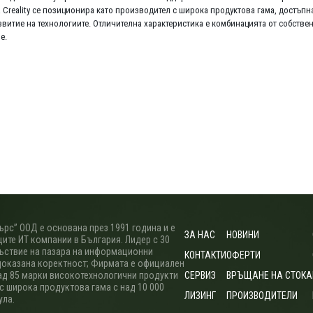
 Creality се позиционира като производител с широка продуктова гама, достъпн
витие на технологиите. Отличителна характеристика е комбинацията от собств
не.
рс” ООД е основана през 1991 година и е
ЗА НАС
НОВИНИ
ите ИТ компании в България. Лидер с 30
ъствие на пазара на информационни
КОНТАКТИ
ОФЕРТИ
доказана коректност; Фирмата е официален
ад 85 марки високотехнологични продукти
СЕРВИЗ
ВРЪЩАНЕ НА СТОКА
 с широка продуктова гама с над 10 000
ЛИЗИНГ
ПРОИЗВОДИТЕЛИ
ула.