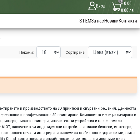
0
€ 0.00
Вход
0.00 лв
STEM
За нас
Новини
Контакти
Y
Покажи:
Сортиране:
роектирането и производството на 3D принтери и свързани решения. Дейността
а персонално и професионално 3D принтиране. Компанията е специализирана в
принтери, смолни принтери, интелигентни устройства и платформи за
 HALOT, насочени към индивидуални потребители, малки бизнеси, инженери,
окоскоростен печат и интегрирани системи за стабилност и управление, които
ity Cloud, която предлага онлайн управление, модели и инструменти за