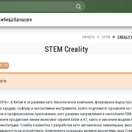
ажби
Брошура
НАЧАЛО
STEM
CREALIT
STEM Creality
ИСТИ
ати.
2014 г. в Китай и се развива като технологична компания, фокусирана върху п
а хардуер, софтуер и екосистемни инструменти, които подпомагат процесите н
лни и професионални приложения, като развива направления в настолните FDM 
вните продуктови линии включват сериите Ender и K1, както и смолните модели
институции. Creality е известна с разработки като автоматично нивелиране, вис
еждността на устройствата. Компанията поддържа активна екосистема чрез Creal