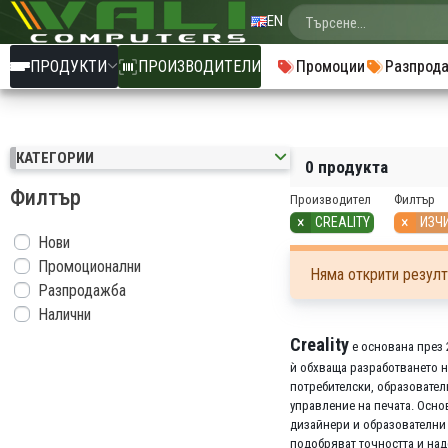
EN
ПРОДУКТИ
ПРОИЗВОДИТЕЛИ
Промоции
Разпрод
КАТЕГОРИИ
0 продукта
Филтър
Производител
Филтър
×
×
CREALITY
ИЗЧ
Нови
Промоционални
Няма открити резулт
Разпродажба
Налични
Creality
е основана през 
ѝ обхваща разработването н
потребителски, образовате
управление на печата. Осно
дизайнери и образователни 
подобряват точността и над