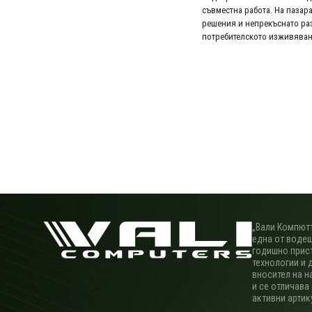
съвместна работа. На пазара
решения и непрекъснато раз
потребителското изживява
„Вали Компютъ
една от водещ
годишно прис
технологии и 
вносител на н
и се отличава
активни артик