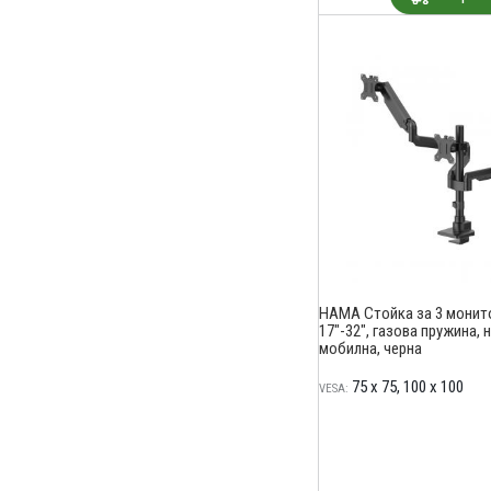
HAMA Стойка за 3 монит
17"-32", газова пружина,
мобилна, черна
75 x 75
100 x 100
VESA: