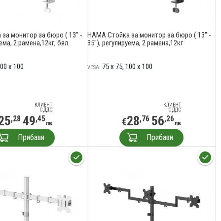
за монитор за бюро ( 13" -
HAMA Стойка за монитор за бюро ( 13" -
ема, 2 рамена,12кг, бял
35"), регулируема, 2 рамена,12кг
00 x 100
75 x 75
100 x 100
VESA:
КЛИЕНТ
КЛИЕНТ
С ДДС
С ДДС
25
49
28
56
,28
,45
,76
,26
€
лв
лв
Прибави
Прибави