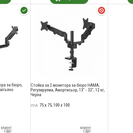
орa за бюро,
Стойка за 2 монитора за бюро HAMA,
 напълно
Регулируема, Амортисьор, 13" - 32", 12 кг,
Черна
75 x 75
100 x 100
VESA:
КЛИЕНТ
КЛИЕНТ
С ДДС
С ДДС