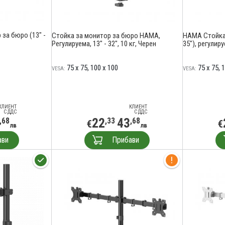
за бюро (13" -
Стойка за монитор за бюро HAMA,
HAMA Стойка 
Регулируема, 13" - 32", 10 кг, Черен
35"), регулиру
75 x 75
100 x 100
75 x 75
1
VESA:
VESA:
КЛИЕНТ
КЛИЕНТ
С ДДС
С ДДС
22
43
,68
,33
,68
€
€
лв
лв
ави
Прибави