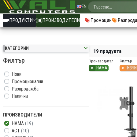
EN
ПРОДУКТИ
ПРОИЗВОДИТЕЛИ
Промоции
Разпрод
КАТЕГОРИИ
19 продукта
Филтър
Производител
Филтър
×
×
HAMA
ИЗЧИ
Нови
Промоционални
Разпродажба
Налични
ПРОИЗВОДИТЕЛИ
HAMA
(19)
ACT
(10)