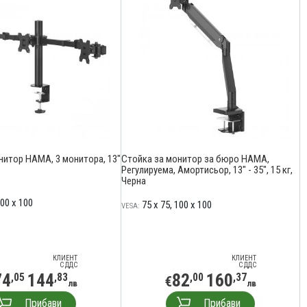
нитор HAMA, 3 монитора, 13"
Стойка за монитор за бюро HAMA,
Регулируема, Амортисьор, 13" - 35", 15 кг,
Черна
00 x 100
75 x 75
100 x 100
VESA:
КЛИЕНТ
КЛИЕНТ
С ДДС
С ДДС
74
144
82
160
,05
,83
,00
,37
€
лв
лв
Прибави
Прибави