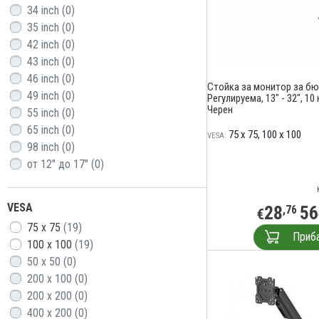
34 inch
(0)
35 inch
(0)
42 inch
(0)
43 inch
(0)
46 inch
(0)
Стойка за монитор за б
49 inch
(0)
Регулируема, 13" - 32", 10 к
Черен
55 inch
(0)
65 inch
(0)
75 x 75
100 x 100
VESA:
98 inch
(0)
от 12" до 17"
(0)
VESA
28
56
,76
€
75 x 75
(19)
Приб
100 x 100
(19)
50 x 50
(0)
200 x 100
(0)
200 x 200
(0)
400 x 200
(0)