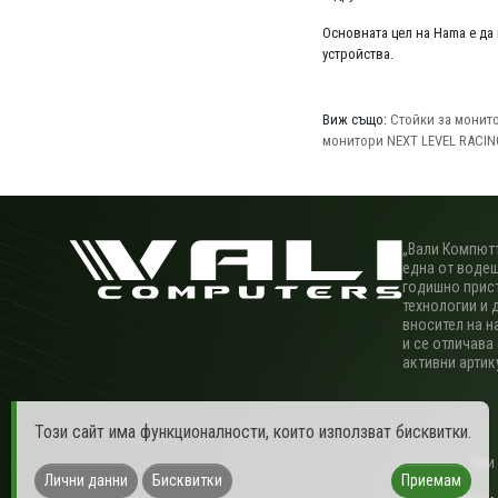
Основната цел на Hama е да
устройства.
Виж също:
Стойки за монит
монитори NEXT LEVEL RACIN
„Вали Компютъ
една от водещ
годишно прис
технологии и 
вносител на н
и се отличава
активни артик
Този сайт има функционалности, които използват бисквитки.
При
Лични данни
Бисквитки
Приемам