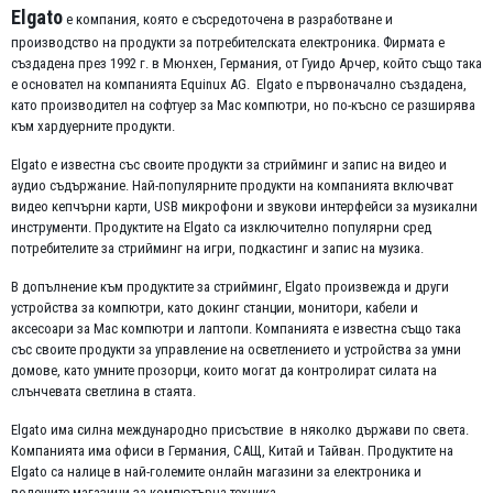
Elgato
е компания, която е съсредоточена в разработване и
производство на продукти за потребителската електроника. Фирмата е
създадена през 1992 г. в Мюнхен, Германия, от Гуидо Арчер, който също така
е основател на компанията Equinux AG. Elgato е първоначално създадена,
като производител на софтуер за Mac компютри, но по-късно се разширява
към хардуерните продукти.
Elgato е известна със своите продукти за стрийминг и запис на видео и
аудио съдържание. Най-популярните продукти на компанията включват
видео кепчърни карти, USB микрофони и звукови интерфейси за музикални
инструменти. Продуктите на Elgato са изключително популярни сред
потребителите за стрийминг на игри, подкастинг и запис на музика.
В допълнение към продуктите за стрийминг, Elgato произвежда и други
устройства за компютри, като докинг станции, монитори, кабели и
аксесоари за Mac компютри и лаптопи. Компанията е известна също така
със своите продукти за управление на осветлението и устройства за умни
домове, като умните прозорци, които могат да контролират силата на
слънчевата светлина в стаята.
Elgato има силна международно присъствие в няколко държави по света.
Компанията има офиси в Германия, САЩ, Китай и Тайван. Продуктите на
Elgato са налице в най-големите онлайн магазини за електроника и
водещите магазини за компютърна техника.