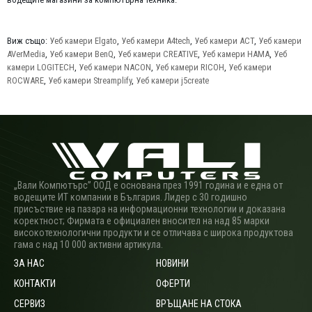
Виж също:
Уеб камери Elgato
,
Уеб камери A4tech
,
Уеб камери ACT
,
Уеб камери
AVerMedia
,
Уеб камери BenQ
,
Уеб камери CREATIVE
,
Уеб камери HAMA
,
Уеб
камери LOGITECH
,
Уеб камери NACON
,
Уеб камери RICOH
,
Уеб камери
ROCWARE
,
Уеб камери Streamplify
,
Уеб камери j5create
„Вали Компютърс” ООД е основана през 1991 година и е една от
водещите ИТ компании в България. Лидер с 30 годишно
присъствие на пазара на информационни технологии и доказана
коректност; Фирмата е официален вносител на над 85 марки
високотехнологични продукти и се отличава с широка продуктова
гама с над 10 000 активни артикула.
ЗА НАС
НОВИНИ
КОНТАКТИ
ОФЕРТИ
СЕРВИЗ
ВРЪЩАНЕ НА СТОКА