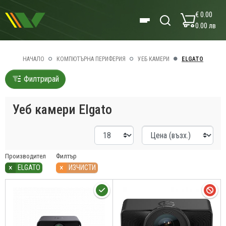
€ 0.00
0.00 лв
НАЧАЛО
КОМПЮТЪРНА ПЕРИФЕРИЯ
УЕБ КАМЕРИ
ELGATO
Филтрирай
Уеб камери Elgato
Производител
Филтър
×
×
ELGATO
ИЗЧИСТИ