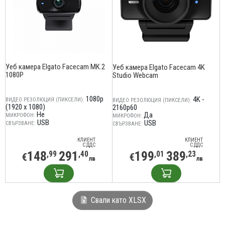
Уеб камера Elgato Facecam MK.2
Уеб камера Elgato Facecam 4K
1080P
Studio Webcam
1080p
4K -
ВИДЕО РЕЗОЛЮЦИЯ (ПИКСЕЛИ):
ВИДЕО РЕЗОЛЮЦИЯ (ПИКСЕЛИ):
(1920 x 1080)
2160p60
Не
Да
МИКРОФОН:
МИКРОФОН:
USB
USB
СВЪРЗВАНЕ:
СВЪРЗВАНЕ:
КЛИЕНТ
КЛИЕНТ
С ДДС
С ДДС
148
291
199
389
,99
,40
,01
,23
€
€
лв
лв
Свали като XLSX