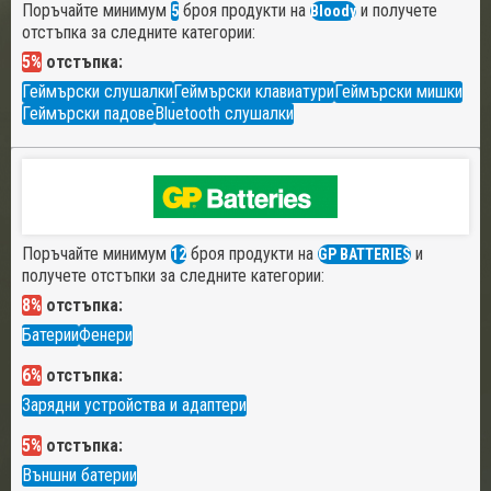
Поръчайте минимум
броя продукти на
и получете
5
Bloody
отстъпка за следните категории:
5%
отстъпка:
Геймърски слушалки
Геймърски клавиатури
Геймърски мишки
Геймърски падове
Bluetooth слушалки
Поръчайте минимум
броя продукти на
и
12
GP BATTERIES
получете отстъпки за следните категории:
8%
отстъпка:
Батерии
Фенери
6%
отстъпка:
Зарядни устройства и адаптери
5%
отстъпка:
Външни батерии