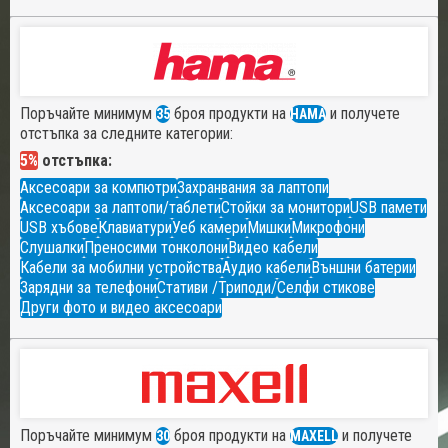
Поръчайте минимум
броя продукти на
и получете
35
HAMA
отстъпка за следните категории:
5%
отстъпка:
Аксесоари за компютри
Захранвания за лаптопи
Аксесоари за лаптопи/таблети
Стойки за монитори
USB памети
USB хъбове
Клавиатури
Уеб камери
Мишки
Микрофони
Слушалки
Преносими тонколони
Видео кабели
Кабели за мобилни устройства
Аудио кабели
Външни батерии
Зарядни за телефони
Стативи /Триподи/
Селфи стикове
Други фото и видео аксесоари
Поръчайте минимум
броя продукти на
и получете
30
MAXELL