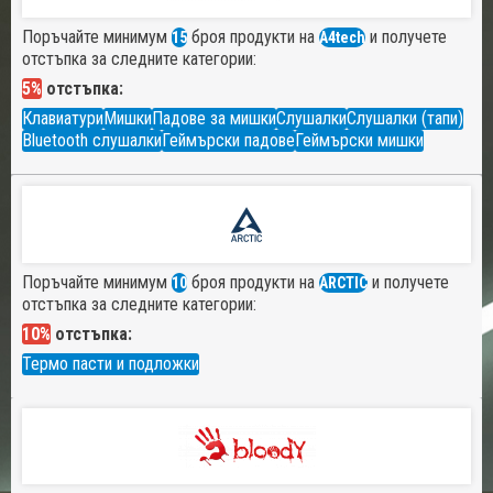
Поръчайте минимум
броя продукти на
и получете
15
A4tech
отстъпка за следните категории:
5%
отстъпка:
Клавиатури
Мишки
Падове за мишки
Слушалки
Слушалки (тапи)
Bluetooth слушалки
Геймърски падове
Геймърски мишки
Поръчайте минимум
броя продукти на
и получете
10
ARCTIC
отстъпка за следните категории:
10%
отстъпка:
Термо пасти и подложки