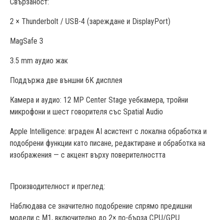
Свързаност:
2 × Thunderbolt / USB-4 (зареждане и DisplayPort)
MagSafe 3
3.5 mm аудио жак
Поддържа две външни 6K дисплея
Камера и аудио: 12 MP Center Stage уебкамера, тройни
микрофони и шест говорителя със Spatial Audio
Apple Intelligence: вграден AI асистент с локална обработка и
подобрени функции като писане, редактиране и обработка на
изображения — с акцент върху поверителността
Производителност и преглед:
Наблюдава се значително подобрение спрямо предишни
модели с M1, включително до 2× по-бърза CPU/GPU