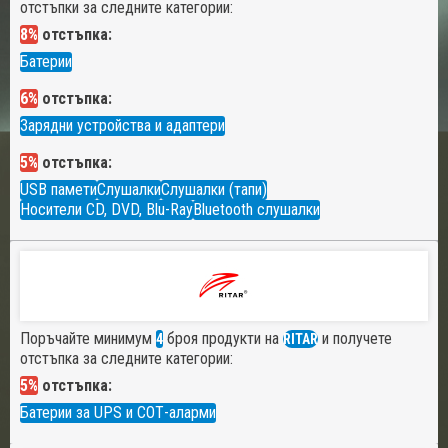
отстъпки за следните категории:
8%
отстъпка:
Батерии
6%
отстъпка:
Зарядни устройства и адаптери
5%
отстъпка:
USB памети
Слушалки
Слушалки (тапи)
Носители CD, DVD, Blu-Ray
Bluetooth слушалки
Поръчайте минимум
броя продукти на
и получете
4
RITAR
отстъпка за следните категории:
5%
отстъпка:
Батерии за UPS и СОТ-аларми