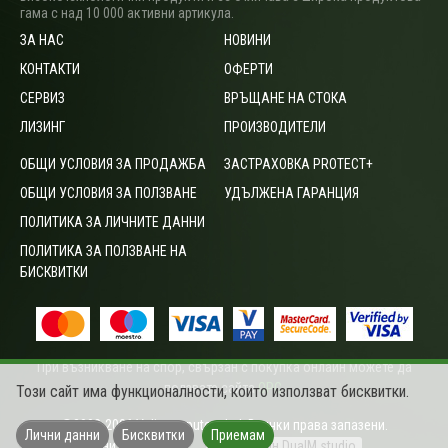
гама с над 10 000 активни артикула.
ЗА НАС
НОВИНИ
КОНТАКТИ
ОФЕРТИ
СЕРВИЗ
ВРЪЩАНЕ НА СТОКА
ЛИЗИНГ
ПРОИЗВОДИТЕЛИ
ОБЩИ УСЛОВИЯ ЗА ПРОДАЖБА
ЗАСТРАХОВКА PROTECT+
ОБЩИ УСЛОВИЯ ЗА ПОЛЗВАНЕ
УДЪЛЖЕНА ГАРАНЦИЯ
ПОЛИТИКА ЗА ЛИЧНИТЕ ДАННИ
ПОЛИТИКА ЗА ПОЛЗВАНЕ НА
БИСКВИТКИ
При възникване на спор, свързан с покупка онлайн можете да
ползвате сайта
ОРС
.
Този сайт има функционалности, които използват бисквитки.
©2003-2026 Vali computers Ltd. Всички права запазени.
Лични данни
Бисквитки
Приемам
Цените са с ДДС
Уеб дизайн DualM studio