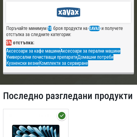
Поръчайте минимум
броя продукти на
и получете
10
XAVAX
отстъпка за следните категории:
5%
отстъпка:
Аксесоари за кафе машини
Аксесоари за перални машини
Универсални почистващи препарати
Домашни потреби
Кухненски везни
Комплекти за сервиране
Последно разгледани продукти