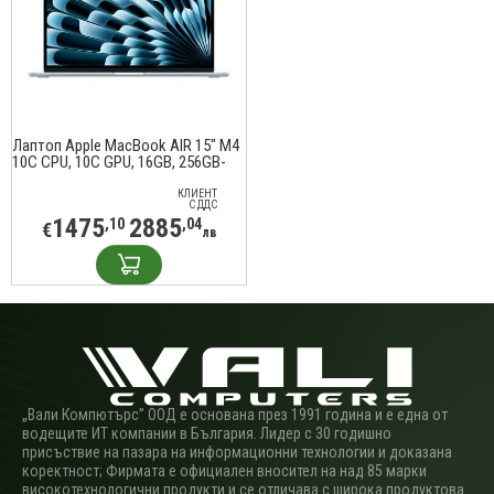
Лаптоп Apple MacBook AIR 15" M4
10C CPU, 10C GPU, 16GB, 256GB-
ZEE, SKY BLUE
КЛИЕНТ
С ДДС
1475
2885
,10
,04
€
лв
„Вали Компютърс” ООД е основана през 1991 година и е една от
водещите ИТ компании в България. Лидер с 30 годишно
присъствие на пазара на информационни технологии и доказана
коректност; Фирмата е официален вносител на над 85 марки
високотехнологични продукти и се отличава с широка продуктова