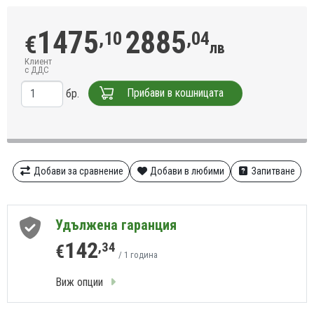
1475
2885
,10
,04
€
лв
Клиент
с ДДС
Прибави в кошницата
бр.
Добави за сравнение
Добави в любими
Запитване
Удължена гаранция
142
,34
€
/ 1 година
Виж опции