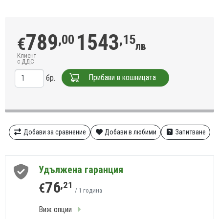
789
1543
,00
,15
€
лв
Клиент
с ДДС
Прибави в кошницата
бр.
Добави за сравнение
Добави в любими
Запитване
Удължена гаранция
76
,21
€
/ 1 година
Виж опции