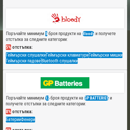
Поръчайте минимум
броя продукти на
и получете
5
Bloody
отстъпка за следните категории:
5%
отстъпка:
Геймърски слушалки
Геймърски клавиатури
Геймърски мишки
Геймърски падове
Bluetooth слушалки
Поръчайте минимум
броя продукти на
и
12
GP BATTERIES
получете отстъпки за следните категории:
8%
отстъпка:
Батерии
Фенери