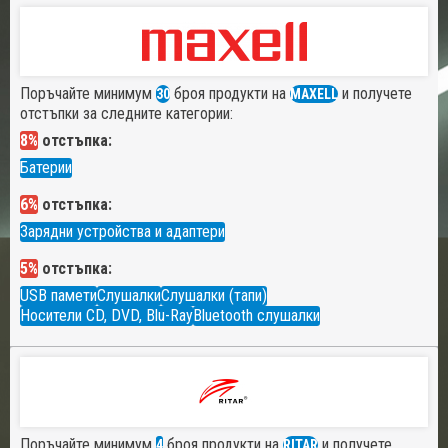
Поръчайте минимум
броя продукти на
и получете
30
MAXELL
отстъпки за следните категории:
8%
отстъпка:
Батерии
6%
отстъпка:
Зарядни устройства и адаптери
5%
отстъпка:
USB памети
Слушалки
Слушалки (тапи)
Носители CD, DVD, Blu-Ray
Bluetooth слушалки
Поръчайте минимум
броя продукти на
и получете
4
RITAR