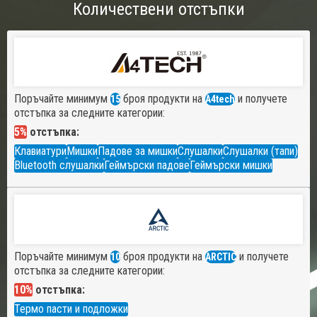
Количествени отстъпки
Поръчайте минимум
броя продукти на
и получете
15
A4tech
отстъпка за следните категории:
5%
отстъпка:
Клавиатури
Мишки
Падове за мишки
Слушалки
Слушалки (тапи)
Bluetooth слушалки
Геймърски падове
Геймърски мишки
Поръчайте минимум
броя продукти на
и получете
10
ARCTIC
отстъпка за следните категории:
10%
отстъпка:
Термо пасти и подложки