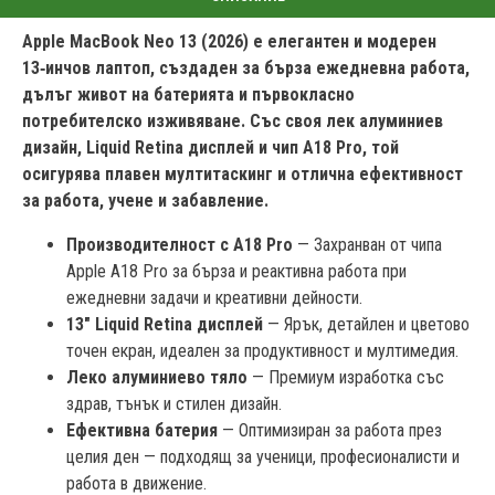
Apple MacBook Neo 13 (2026) е елегантен и модерен
13‑инчов лаптоп, създаден за бърза ежедневна работа,
дълъг живот на батерията и първокласно
потребителско изживяване. Със своя лек алуминиев
дизайн, Liquid Retina дисплей и чип A18 Pro, той
осигурява плавен мултитаскинг и отлична ефективност
за работа, учене и забавление.
Производителност с A18 Pro
— Захранван от чипа
Apple A18 Pro за бърза и реактивна работа при
ежедневни задачи и креативни дейности.
13" Liquid Retina дисплей
— Ярък, детайлен и цветово
точен екран, идеален за продуктивност и мултимедия.
Леко алуминиево тяло
— Премиум изработка със
здрав, тънък и стилен дизайн.
Ефективна батерия
— Оптимизиран за работа през
целия ден — подходящ за ученици, професионалисти и
работа в движение.