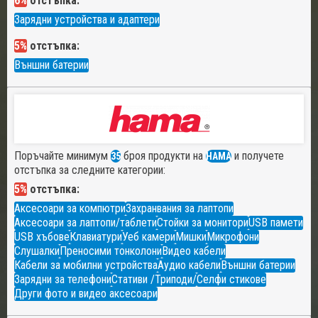
6%
отстъпка:
Зарядни устройства и адаптери
5%
отстъпка:
Външни батерии
Поръчайте минимум
броя продукти на
и получете
35
HAMA
отстъпка за следните категории:
5%
отстъпка:
Аксесоари за компютри
Захранвания за лаптопи
Аксесоари за лаптопи/таблети
Стойки за монитори
USB памети
USB хъбове
Клавиатури
Уеб камери
Мишки
Микрофони
Слушалки
Преносими тонколони
Видео кабели
Кабели за мобилни устройства
Аудио кабели
Външни батерии
Зарядни за телефони
Стативи /Триподи/
Селфи стикове
Други фото и видео аксесоари