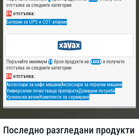
отстъпка за следните категории:
5%
отстъпка:
Батерии за UPS и СОТ-аларми
Поръчайте минимум
броя продукти на
и получете
10
XAVAX
отстъпка за следните категории:
5%
отстъпка:
Аксесоари за кафе машини
Аксесоари за перални машини
Универсални почистващи препарати
Домашни потреби
Кухненски везни
Комплекти за сервиране
Последно разгледани продукти